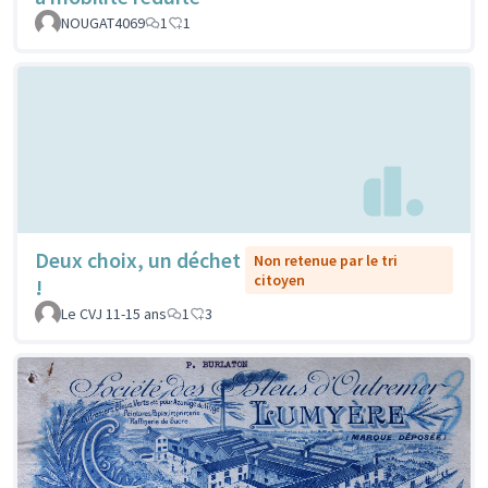
NOUGAT4069
1
1
Deux choix, un déchet
Non retenue par le tri
citoyen
!
Le CVJ 11-15 ans
1
3