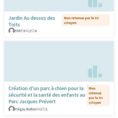
Jardin Au dessus des
Non retenue par le tri
citoyen
Toits
PART K
2
4
Création d'un parc à chien pour la
Non
retenue
sécurité et la santé des enfants au
par le tri
Parc Jacques Prévert
citoyen
Piégay Bullion
1
1