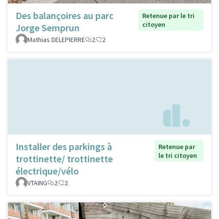
Des balançoires au parc
Retenue par le tri
citoyen
Jorge Semprun
Mathias DELEPIERRE
2
2
Installer des parkings à
Retenue par
le tri citoyen
trottinette/ trottinette
électrique/vélo
VTAING
2
2