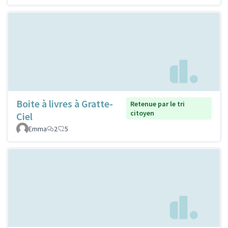
Boite à livres à Gratte-
Retenue par le tri
citoyen
Ciel
Emma
2
5