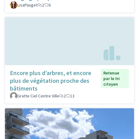
LisaPauget
2
6
Encore plus d’arbres, et encore
Retenue
par le tri
plus de végétation proche des
citoyen
bâtiments
Gratte Ciel Centre Ville
2
13