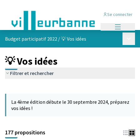
Se connecter
Menu princi
Menu p
Budget participatif 2022
/
💡 Vos idées
💡 Vos idées
Filtrer et rechercher
Passer la carte
Leaflet
|
©
OpenStreetMap
contributors
L'élément suivant est une carte qui présente les éléments de cet
+
La 4ème édition débute le 30 septembre 2024, préparez
−
vos idées !
177 propositions