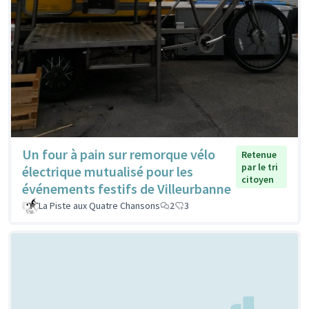
Un four à pain sur remorque vélo
Retenue
par le tri
électrique mutualisé pour les
citoyen
événements festifs de Villeurbanne
La Piste aux Quatre Chansons
2
3