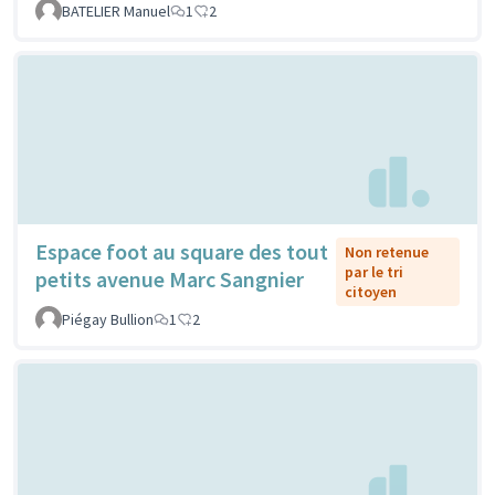
BATELIER Manuel
1
2
Espace foot au square des tout
Non retenue
par le tri
petits avenue Marc Sangnier
citoyen
Piégay Bullion
1
2