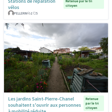
Stations de réparation
Retenue par le tri
citoyen
vélos
PELLERIN
1
5
Les jardins Saint-Pierre-Chanel
Retenue
par le tri
souhaitent s'ouvrir aux personnes
citoyen
à mobilité réduite