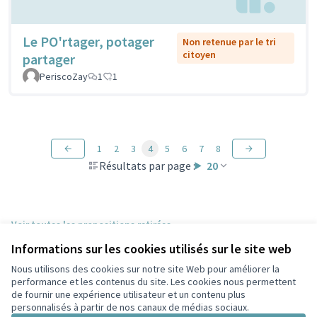
Le PO'rtager, potager
Non retenue par le tri
citoyen
partager
PeriscoZay
1
1
1
2
3
4
5
6
7
8
Résultats par page :
20
Voir toutes les propositions retirées
Informations sur les cookies utilisés sur le site web
Nous utilisons des cookies sur notre site Web pour améliorer la
Conditions d'utilisation
performance et les contenus du site. Les cookies nous permettent
Paramètres des cookies
de fournir une expérience utilisateur et un contenu plus
Participez Villeurbanne sur X
Participez Villeurbanne sur Facebook
Participez Villeurbanne sur Instagram
Participez Villeurbanne sur YouTube
personnalisés à partir de nos canaux de médias sociaux.