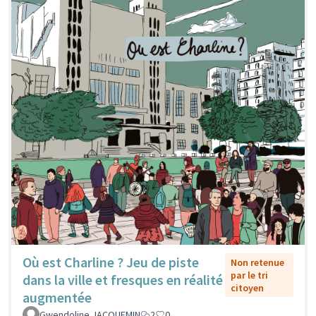
Où est Charline ? Jeu de piste
Non retenue
par le tri
dans la ville et fresques en réalité
citoyen
augmentée
Gwendoline JACQUEMIN
2
0