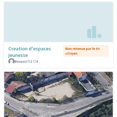
Creation d'espaces
Non retenue par le tri
citoyen
jeunesse
Bouaziz
1
4