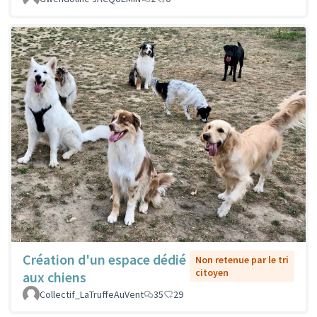
Création d'un espace dédié
Non retenue par le tri
citoyen
aux chiens
Collectif_LaTruffeAuVent
35
29