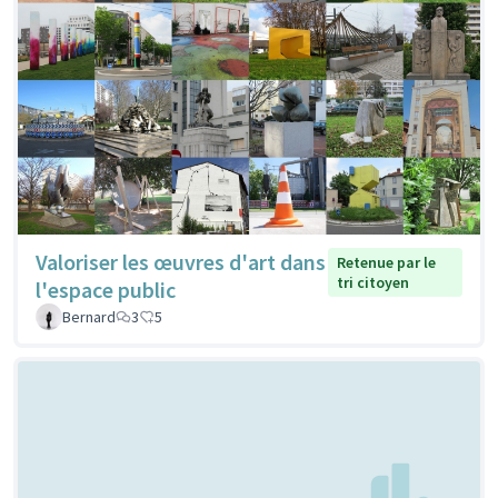
Valoriser les œuvres d'art dans
Retenue par le
tri citoyen
l'espace public
Bernard
3
5