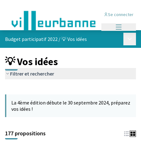
Se connecter
Menu princi
Menu p
Budget participatif 2022
/
💡 Vos idées
💡 Vos idées
Filtrer et rechercher
Passer la carte
Leaflet
|
©
OpenStreetMap
contributors
L'élément suivant est une carte qui présente les éléments de cet
+
La 4ème édition débute le 30 septembre 2024, préparez
−
vos idées !
177 propositions