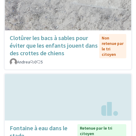
Clotûrer les bacs à sables pour
Non
retenue par
éviter que les enfants jouent dans
le tri
des crottes de chiens
citoyen
Andrea
0
5
Fontaine à eau dans le
Retenue par le tri
citoyen
stade