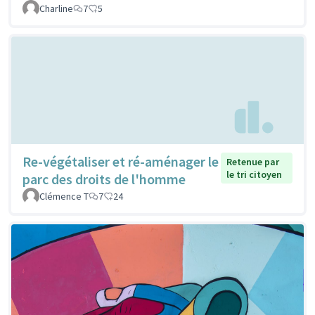
Charline
7
5
Re-végétaliser et ré-aménager le
Retenue par
le tri citoyen
parc des droits de l'homme
Clémence T
7
24