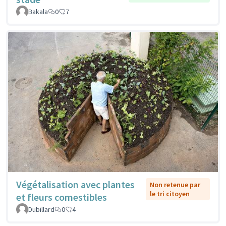
Bakala
0
7
Végétalisation avec plantes
Non retenue par
le tri citoyen
et fleurs comestibles
Dubillard
0
4