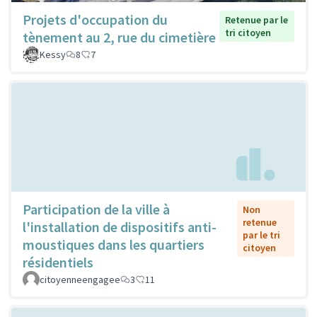
Projets d'occupation du
Retenue par le
tri citoyen
tènement au 2, rue du cimetière
Kessy
8
7
Participation de la ville à
Non
retenue
l'installation de dispositifs anti-
par le tri
moustiques dans les quartiers
citoyen
résidentiels
citoyenneengagee
3
11