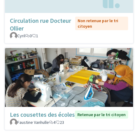
Circulation rue Docteur
Non retenue par le tri
citoyen
Ollier
Cyril
0
1
Les cousettes des écoles
Retenue par le tri citoyen
Faustine Vanhulle
4
23