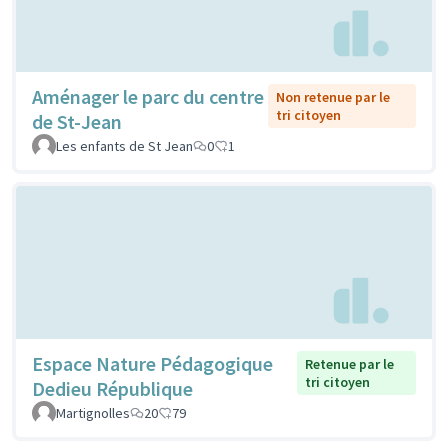
Aménager le parc du centre
Non retenue par le
tri citoyen
de St-Jean
Les enfants de St Jean
0
1
Espace Nature Pédagogique
Retenue par le
tri citoyen
Dedieu République
Martignolles
20
79