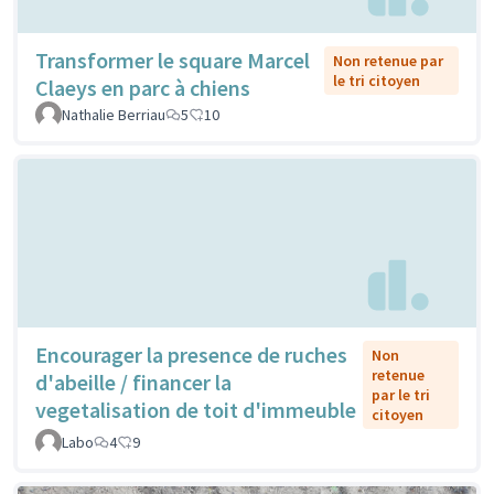
Transformer le square Marcel
Non retenue par
le tri citoyen
Claeys en parc à chiens
Nathalie Berriau
5
10
Encourager la presence de ruches
Non
retenue
d'abeille / financer la
par le tri
vegetalisation de toit d'immeuble
citoyen
Labo
4
9