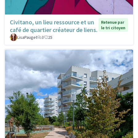
Civitano, un lieu ressource et un
Retenue par
le tri citoyen
café de quartier créateur de liens.
LisaPauget
3
25