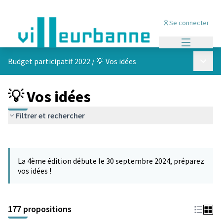
Se connecter
Menu princi
Menu p
Budget participatif 2022
/
💡 Vos idées
💡 Vos idées
Filtrer et rechercher
Passer la carte
Leaflet
|
©
OpenStreetMap
contributors
L'élément suivant est une carte qui présente les éléments de cet
+
La 4ème édition débute le 30 septembre 2024, préparez
−
vos idées !
177 propositions