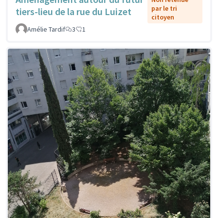
par le tri
tiers-lieu de la rue du Luizet
citoyen
Amélie Tardif
3
1