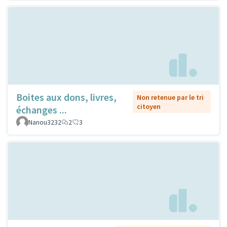
Boites aux dons, livres,
Non retenue par le tri
citoyen
échanges ...
Nanou3232
2
3