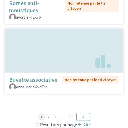
Bornes anti-
Non retenue par le tri
citoyen
moustiques
avcrois
2
6
Buvette associative
Non retenue par le tri citoyen
Anne Marie
2
2
1
2
3
…
8
Résultats par page :
20