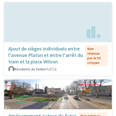
Ajout de sièges individuels entre
Non
retenue
l'avenue Platon et entre l'arrêt du
par le tri
tram et la place Wilson
citoyen
Résidents du Tonkin
2
2
Aménagement autour du futur
Non retenue