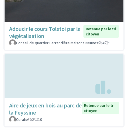
Adoucir le cours Tolstoi par la
Retenue par le tri
citoyen
végétalisation
Conseil de quartier Ferrandière Maisons Neuves
4
9
Aire de jeux en bois au parc de
Retenue par le tri
citoyen
la Feyssine
Coralie
2
10