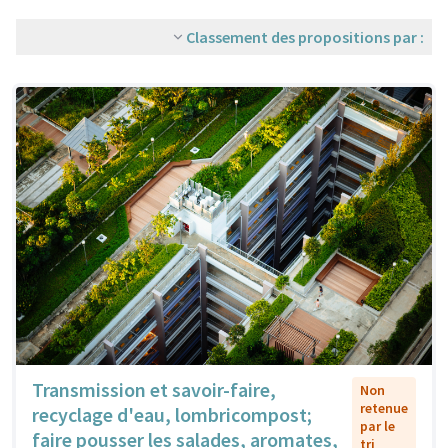
Classement des propositions par :
Transmission et savoir-faire,
Non
retenue
recyclage d'eau, lombricompost;
par le
faire pousser les salades, aromates,
tri