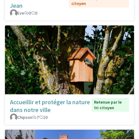
citoyen
Jean
Eve
0
0
Accueillir et protéger la nature
Retenue par le
tri citoyen
dans notre ville
Chipson
7
10