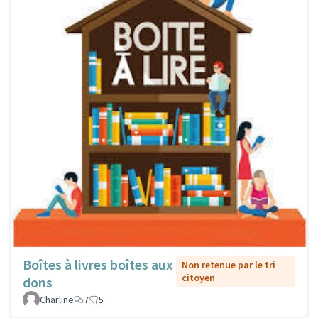
Boîtes à livres boîtes aux
Non retenue par le tri
citoyen
dons
Charline
7
5