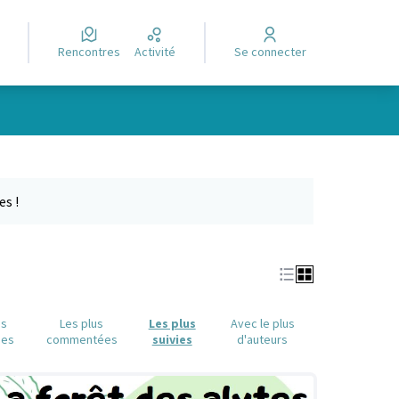
Rencontres
Activité
Se connecter
Leaflet
|
©
OpenStreetMap
contributors
e des points de carte. L'élément peut être utilisé avec un lecteur
es !
us
Les plus
Les plus
Avec le plus
ues
commentées
suivies
d'auteurs