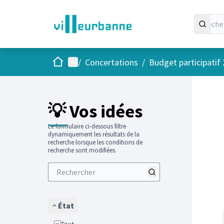
Accueil
Menu principal
/
Concertations
/
Budget participatif
Passer
L'élément
+
−
💡 Vos idées
Le formulaire ci-dessous filtre
dynamiquement les résultats de la
recherche lorsque les conditions de
recherche sont modifiées.
État