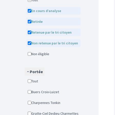
Tout
En cours d’analyse
Retirée
Retenue par le tri citoyen
Non retenue par le tri citoyen
Non éligible
Portée
Tout
Buers Croix-Luizet
Charpennes Tonkin
Gratte-Ciel Dedieu Charmettes