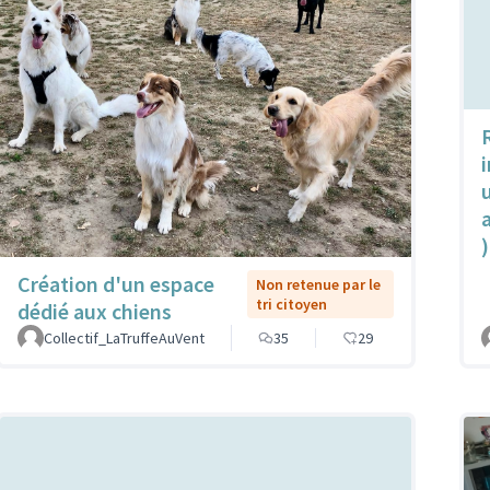
u
)
Création d'un espace
Non retenue par le
tri citoyen
dédié aux chiens
Collectif_LaTruffeAuVent
35
29