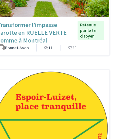
Transformer l’impasse
Retenue
par le tri
carotte en RUELLE VERTE
citoyen
comme à Montréal
Bonnet-Avon
11
33