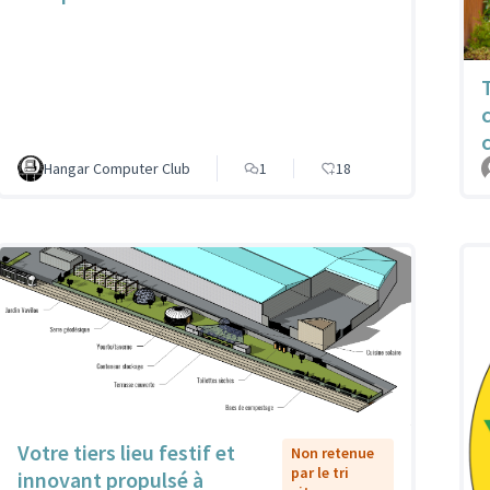
Hangar Computer Club
1
18
Votre tiers lieu festif et
Non retenue
par le tri
innovant propulsé à