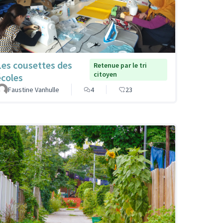
Les cousettes des
Retenue par le tri
citoyen
écoles
Faustine Vanhulle
4
23