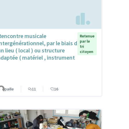
Rencontre musicale
Retenue
par le
intergénérationnel, par le biais d
tri
n lieu ( local ) ou structure
citoyen
adaptée ( matériel , instrument
paille
11
16