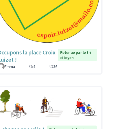
Occupons la place Croix-
Retenue par le tri
citoyen
Luizet !
Emma
4
36