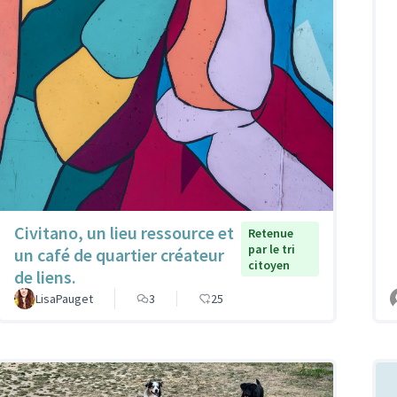
Civitano, un lieu ressource et
Retenue
par le tri
un café de quartier créateur
citoyen
de liens.
LisaPauget
3
25