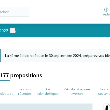
Aide
Menu utilisateur
 2022
/
 la carte
 suivant est une carte qui présente les éléments de cette page comm
La 4ème édition débute le 30 septembre 2024, préparez vos idé
177 propositions
Les plus
A-Z
Z-A (alphabétique
Les pl
Aléatoire
récentes
(alphabétique)
inverse)
souten