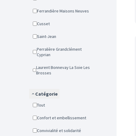
Ferrandière Maisons Neuves
Cusset
Saint-Jean
Perralière Grandclément
Cyprian
Laurent Bonnevay La Soie Les
Brosses
Catégorie
Tout
Confort et embellissement
Convivialité et solidarité