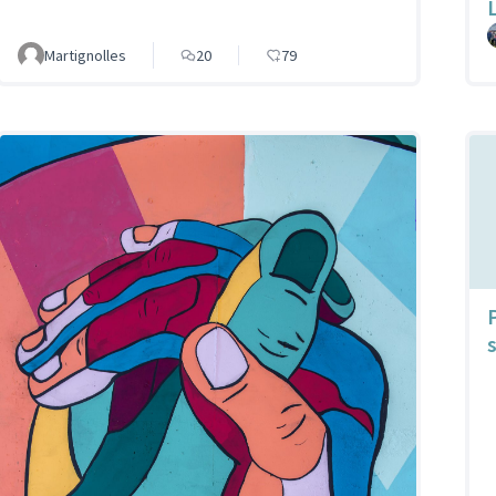
Martignolles
20
79