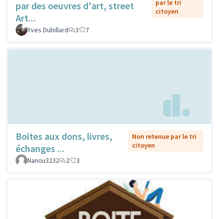
par le tri
par des oeuvres d'art, street
citoyen
Art...
Yves Dubillard
3
7
Boites aux dons, livres,
Non retenue par le tri
citoyen
échanges ...
Nanou3232
2
3