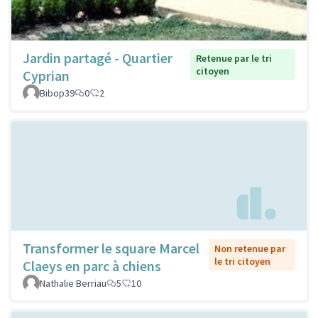
Jardin partagé - Quartier
Retenue par le tri
citoyen
Cyprian
Bibop39
0
2
Transformer le square Marcel
Non retenue par
le tri citoyen
Claeys en parc à chiens
Nathalie Berriau
5
10