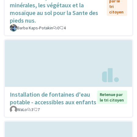
par le
minérales, les végétaux et la
tri
mosaïque au sol pour la Sante des
citoyen
pieds nus.
Barba Kaps-Potakin
0
4
Installation de fontaines d'eau
Retenue par
le tri citoyen
potable - accessibles aux enfants
WaLo
3
7