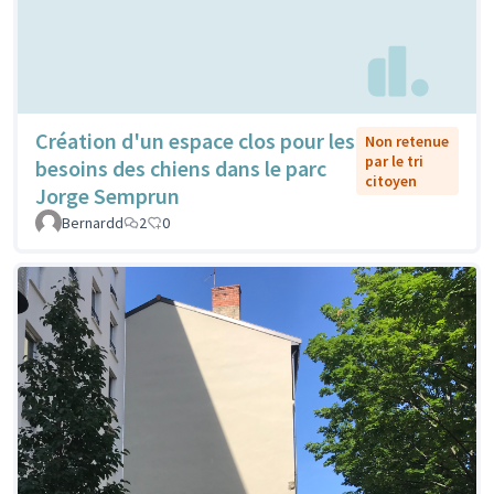
Création d'un espace clos pour les
Non retenue
par le tri
besoins des chiens dans le parc
citoyen
Jorge Semprun
Bernardd
2
0