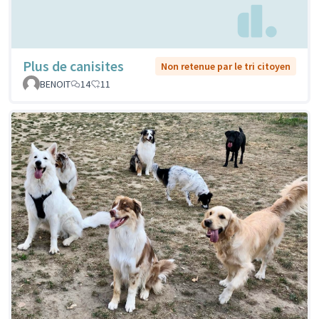
Plus de canisites
Non retenue par le tri citoyen
BENOIT
14
11