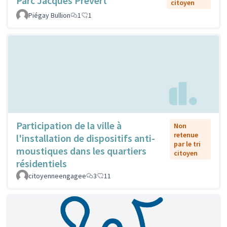
Parc Jacques Prévert
citoyen
Piégay Bullion
1
1
Participation de la ville à
Non
retenue
l'installation de dispositifs anti-
par le tri
moustiques dans les quartiers
citoyen
résidentiels
citoyenneengagee
3
11