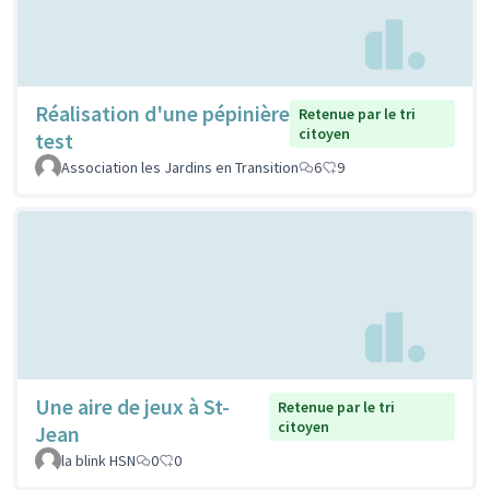
Réalisation d'une pépinière
Retenue par le tri
citoyen
test
Association les Jardins en Transition
6
9
Une aire de jeux à St-
Retenue par le tri
citoyen
Jean
la blink HSN
0
0