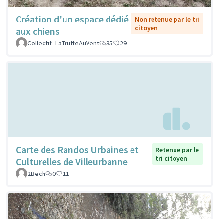
Création d'un espace dédié
Non retenue par le tri
citoyen
aux chiens
Collectif_LaTruffeAuVent
35
29
Carte des Randos Urbaines et
Retenue par le
tri citoyen
Culturelles de Villeurbanne
2Bech
0
11