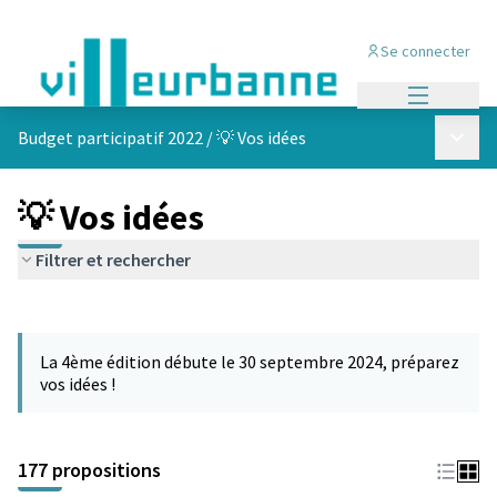
Se connecter
Menu princi
Menu p
Budget participatif 2022
/
💡 Vos idées
💡 Vos idées
Filtrer et rechercher
Passer la carte
Leaflet
|
©
OpenStreetMap
contributors
L'élément suivant est une carte qui présente les éléments de cet
+
La 4ème édition débute le 30 septembre 2024, préparez
−
vos idées !
177 propositions