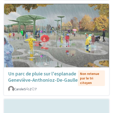
Un parc de pluie sur l'esplanade
Non retenue
par le tri
Geneviève-Anthonioz-De-Gaulle
citoyen
CaroleS
2
7