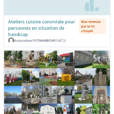
Ateliers cuisine conviviale pour
Non retenue
par le tri
personnes en situation de
citoyen
handicap
Association POTINAMBOUR
0
1