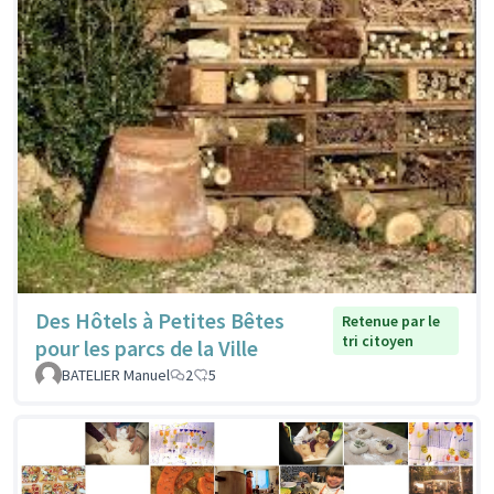
Des Hôtels à Petites Bêtes
Retenue par le
tri citoyen
pour les parcs de la Ville
BATELIER Manuel
2
5