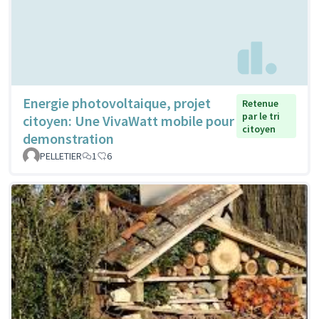
Energie photovoltaique, projet
Retenue
par le tri
citoyen: Une VivaWatt mobile pour
citoyen
demonstration
PELLETIER
1
6