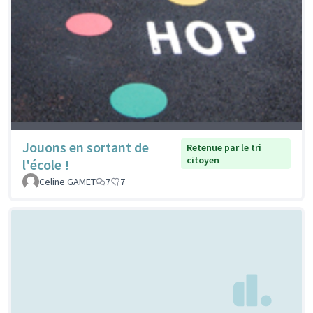
Jouons en sortant de
Retenue par le tri
citoyen
l'école !
Celine GAMET
7
7