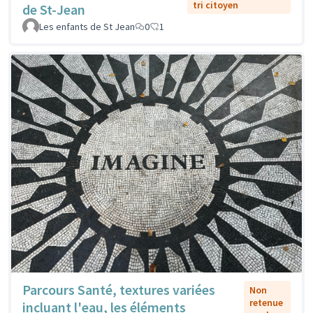
tri citoyen
de St-Jean
Les enfants de St Jean
0
1
Parcours Santé, textures variées
Non
retenue
incluant l'eau, les éléments