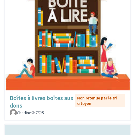
Boîtes à livres boîtes aux
Non retenue par le tri
citoyen
dons
Charline
7
5