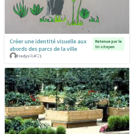
Créer une identité visuelle aux
Retenue par le
tri citoyen
abords des parcs de la ville
Fredys
4
1