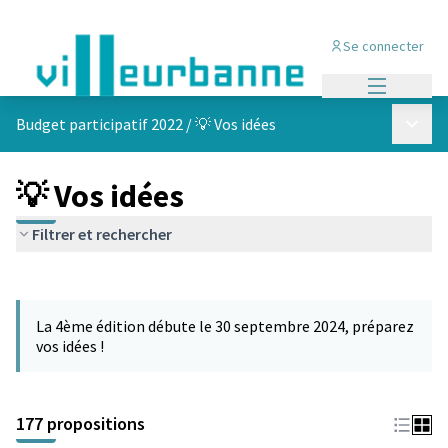
Se connecter
Menu princi
Menu p
Budget participatif 2022
/
💡 Vos idées
💡 Vos idées
Filtrer et rechercher
Passer la carte
Leaflet
|
©
OpenStreetMap
contributors
L'élément suivant est une carte qui présente les éléments de cet
+
La 4ème édition débute le 30 septembre 2024, préparez
−
vos idées !
177 propositions