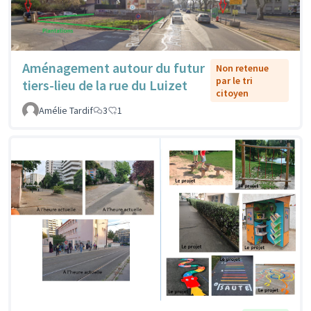
Aménagement autour du futur
Non retenue
par le tri
tiers-lieu de la rue du Luizet
citoyen
Amélie Tardif
3
1