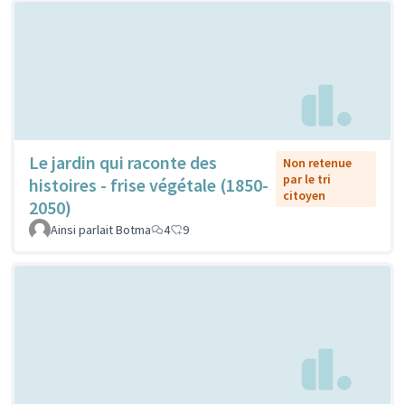
Le jardin qui raconte des
Non retenue
par le tri
histoires - frise végétale (1850-
citoyen
2050)
Ainsi parlait Botma
4
9