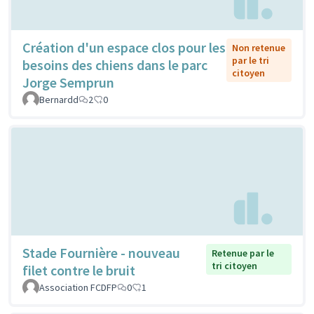
Création d'un espace clos pour les
Non retenue
par le tri
besoins des chiens dans le parc
citoyen
Jorge Semprun
Bernardd
2
0
Stade Fournière - nouveau
Retenue par le
tri citoyen
filet contre le bruit
Association FCDFP
0
1