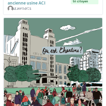
tri citoyen
ancienne usine ACI
LEJAY
0
1