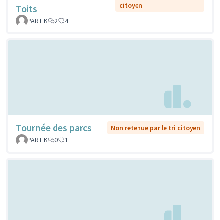
citoyen
Toits
PART K
2
4
Tournée des parcs
Non retenue par le tri citoyen
PART K
0
1