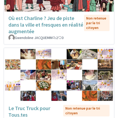
Où est Charline ? Jeu de piste
Non retenue
par le tri
dans la ville et fresques en réalité
citoyen
augmentée
Gwendoline JACQUEMIN
2
0
Le Truc Truck pour
Non retenue par le tri
citoyen
Tous.tes