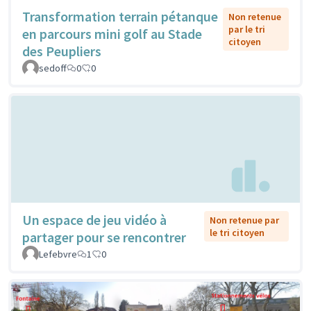
Transformation terrain pétanque
Non retenue
par le tri
en parcours mini golf au Stade
citoyen
des Peupliers
sedoff
0
0
Un espace de jeu vidéo à
Non retenue par
le tri citoyen
partager pour se rencontrer
Lefebvre
1
0