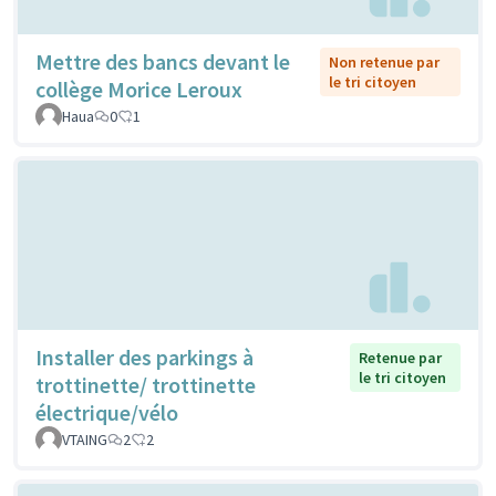
Mettre des bancs devant le
Non retenue par
le tri citoyen
collège Morice Leroux
Haua
0
1
Installer des parkings à
Retenue par
le tri citoyen
trottinette/ trottinette
électrique/vélo
VTAING
2
2