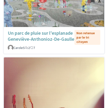
Un parc de pluie sur l'esplanade
Non retenue
par le tri
Geneviève-Anthonioz-De-Gaulle
citoyen
CaroleS
2
7