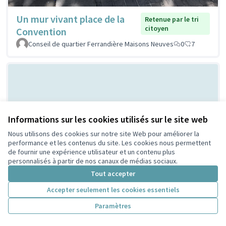
Un mur vivant place de la
Retenue par le tri
citoyen
Convention
Conseil de quartier Ferrandière Maisons Neuves
0
7
Informations sur les cookies utilisés sur le site web
Nous utilisons des cookies sur notre site Web pour améliorer la
performance et les contenus du site. Les cookies nous permettent
de fournir une expérience utilisateur et un contenu plus
Bal Populaire place Lazare
Non retenue par le tri
personnalisés à partir de nos canaux de médias sociaux.
citoyen
Goujon
Tout accepter
MERMET
0
0
Accepter seulement les cookies essentiels
Paramètres