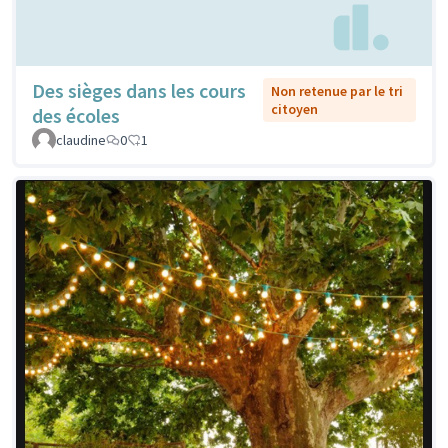
Des sièges dans les cours
Non retenue par le tri
citoyen
des écoles
claudine
0
1