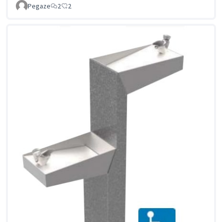
Pegaze
2
2