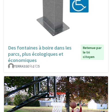
Des fontaines à boire dans les
Retenue par
le tri
parcs, plus écologiques et
citoyen
économiques
TERRASSE
1
5