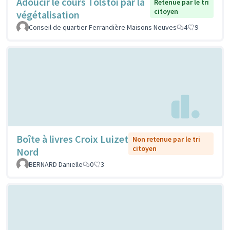
Adoucir le cours Tolstoi par la
Retenue par le tri
citoyen
végétalisation
Conseil de quartier Ferrandière Maisons Neuves
4
9
Boîte à livres Croix Luizet
Non retenue par le tri
citoyen
Nord
BERNARD Danielle
0
3