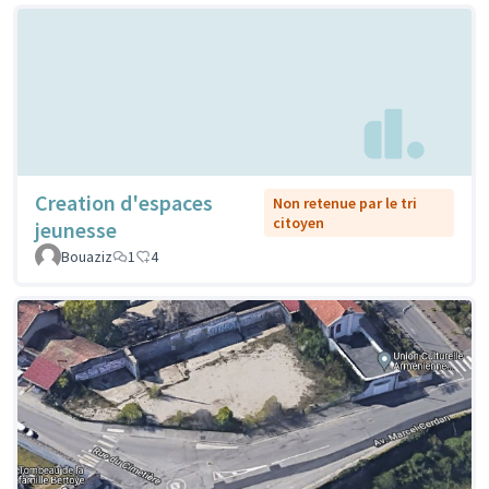
Creation d'espaces
Non retenue par le tri
citoyen
jeunesse
Bouaziz
1
4