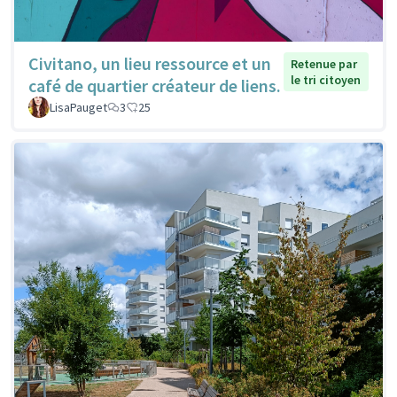
Civitano, un lieu ressource et un
Retenue par
le tri citoyen
café de quartier créateur de liens.
LisaPauget
3
25