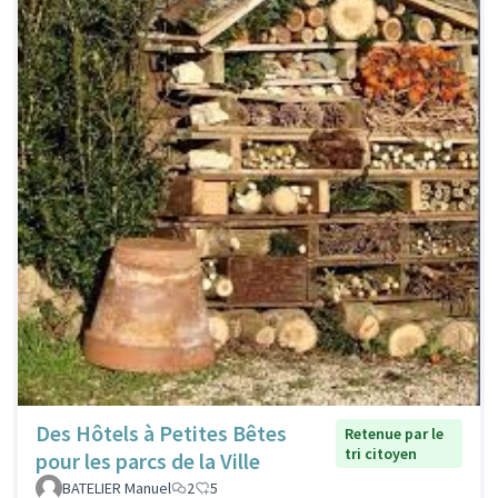
Des Hôtels à Petites Bêtes
Retenue par le
tri citoyen
pour les parcs de la Ville
BATELIER Manuel
2
5