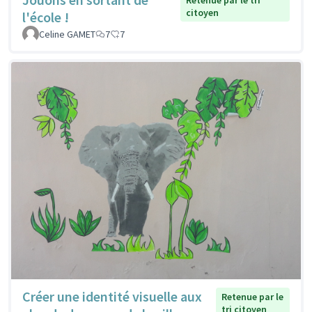
Retenue par le tri
citoyen
l'école !
Celine GAMET
7
7
Créer une identité visuelle aux
Retenue par le
tri citoyen