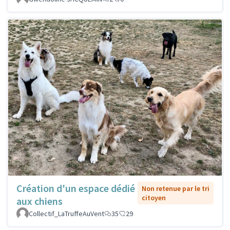
Création d'un espace dédié
Non retenue par le tri
citoyen
aux chiens
Collectif_LaTruffeAuVent
35
29