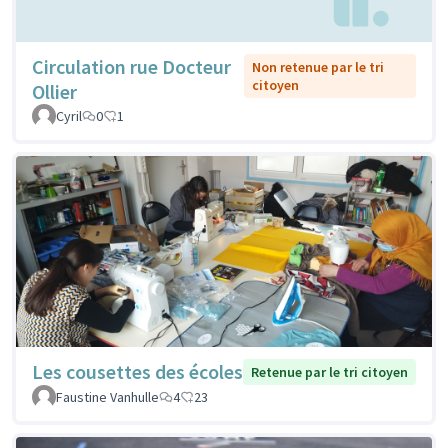
Circulation rue Docteur
Non retenue par le tri
citoyen
Ollier
Cyril
0
1
Les cousettes des écoles
Retenue par le tri citoyen
Faustine Vanhulle
4
23