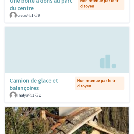
Une boîte à dons au parc
Non retenue par le tri
citoyen
du centre
krebs
1
9
Camion de glace et
Non retenue par le tri
citoyen
balançoires
Thalya
1
2