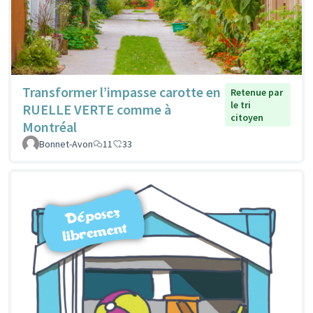
Transformer l’impasse carotte en
Retenue par
le tri
RUELLE VERTE comme à
citoyen
Montréal
Bonnet-Avon
11
33