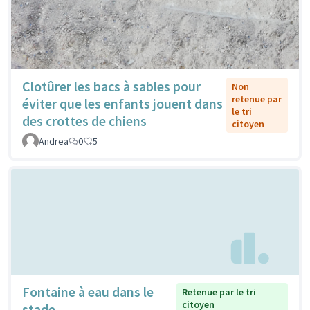
Clotûrer les bacs à sables pour
Non
retenue par
éviter que les enfants jouent dans
le tri
des crottes de chiens
citoyen
Andrea
0
5
Fontaine à eau dans le
Retenue par le tri
citoyen
stade