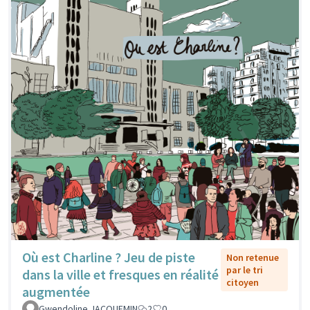
Où est Charline ? Jeu de piste
Non retenue
par le tri
dans la ville et fresques en réalité
citoyen
augmentée
Gwendoline JACQUEMIN
2
0