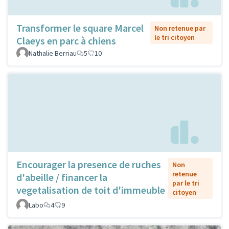
Transformer le square Marcel
Non retenue par
le tri citoyen
Claeys en parc à chiens
Nathalie Berriau
5
10
Encourager la presence de ruches
Non
retenue
d'abeille / financer la
par le tri
vegetalisation de toit d'immeuble
citoyen
Labo
4
9