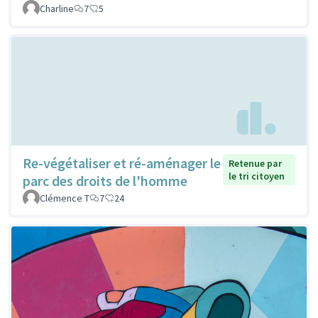
Charline
7
5
Re-végétaliser et ré-aménager le
Retenue par
le tri citoyen
parc des droits de l'homme
Clémence T
7
24