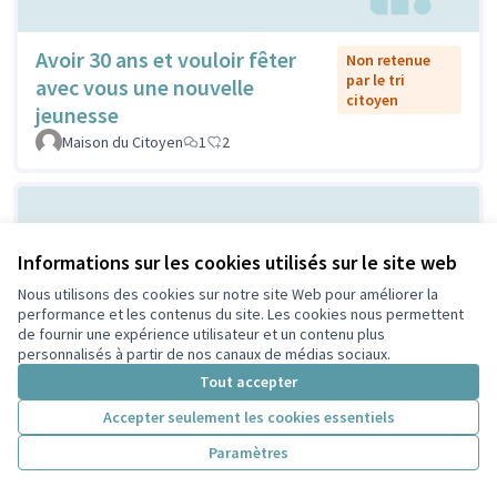
Avoir 30 ans et vouloir fêter
Non retenue
par le tri
avec vous une nouvelle
citoyen
jeunesse
Maison du Citoyen
1
2
Informations sur les cookies utilisés sur le site web
Nous utilisons des cookies sur notre site Web pour améliorer la
performance et les contenus du site. Les cookies nous permettent
de fournir une expérience utilisateur et un contenu plus
personnalisés à partir de nos canaux de médias sociaux.
Vilain grand cône de béton ou
Tout accepter
Non retenue
par le tri
atelier de création et
Accepter seulement les cookies essentiels
citoyen
d'expression ...?
Paramètres
Sylvie Orkisz
2
3