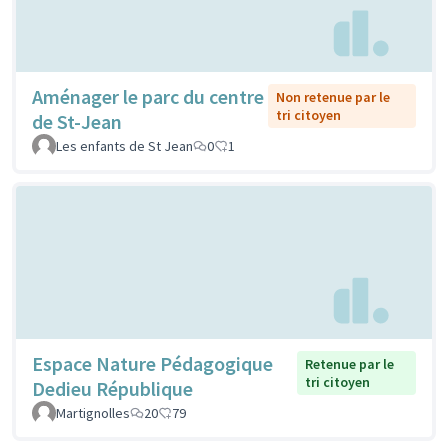
Aménager le parc du centre
Non retenue par le
tri citoyen
de St-Jean
Les enfants de St Jean
0
1
Espace Nature Pédagogique
Retenue par le
tri citoyen
Dedieu République
Martignolles
20
79