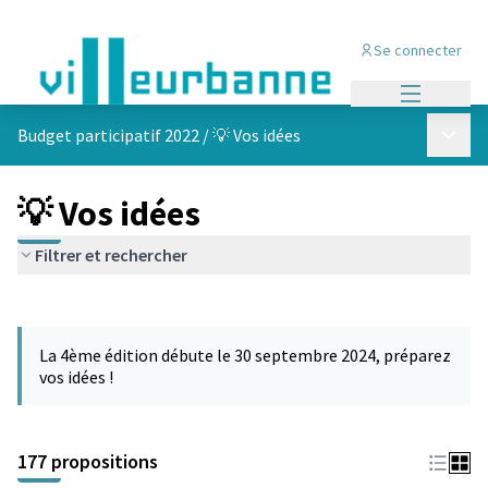
Se connecter
Menu princi
Menu p
Budget participatif 2022
/
💡 Vos idées
💡 Vos idées
Filtrer et rechercher
Passer la carte
Leaflet
|
©
OpenStreetMap
contributors
L'élément suivant est une carte qui présente les éléments de cet
+
La 4ème édition débute le 30 septembre 2024, préparez
−
vos idées !
177 propositions