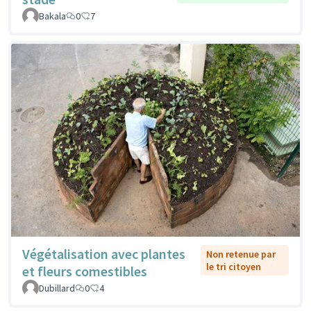
Bakala
0
7
Végétalisation avec plantes
Non retenue par
le tri citoyen
et fleurs comestibles
Dubillard
0
4