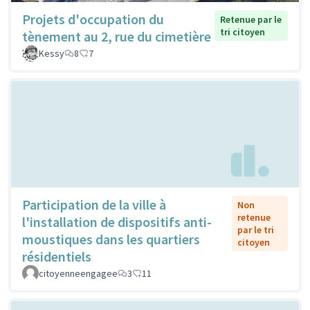
Projets d'occupation du
Retenue par le
tri citoyen
tènement au 2, rue du cimetière
Kessy
8
7
Participation de la ville à
Non
retenue
l'installation de dispositifs anti-
par le tri
moustiques dans les quartiers
citoyen
résidentiels
citoyenneengagee
3
11