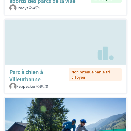
abords des parcs de la ville
Fredys
4
1
Parc à chien à
Non retenue par le tri
citoyen
Villeurbanne
Febpecker
9
9