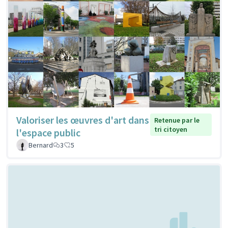
Valoriser les œuvres d'art dans
Retenue par le
tri citoyen
l'espace public
Bernard
3
5