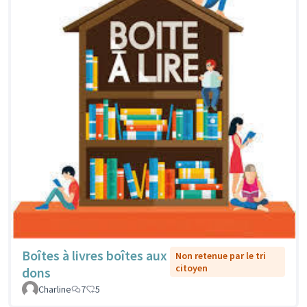
Boîtes à livres boîtes aux
Non retenue par le tri
citoyen
dons
Charline
7
5