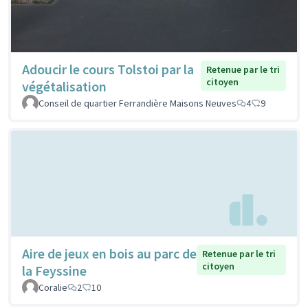
Adoucir le cours Tolstoi par la
Retenue par le tri
citoyen
végétalisation
Conseil de quartier Ferrandière Maisons Neuves
4
9
Aire de jeux en bois au parc de
Retenue par le tri
citoyen
la Feyssine
Coralie
2
10