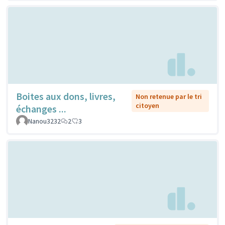
Boites aux dons, livres,
Non retenue par le tri
citoyen
échanges ...
Nanou3232
2
3