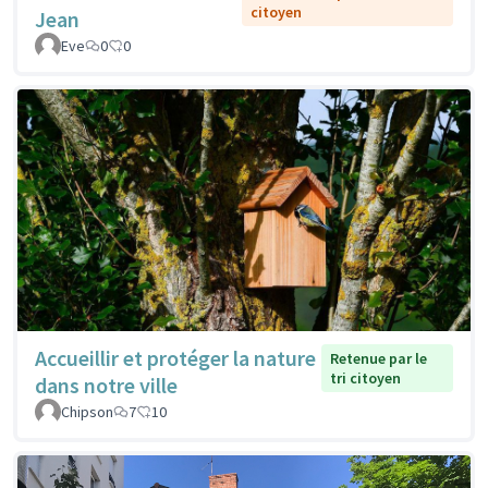
citoyen
Jean
Eve
0
0
Accueillir et protéger la nature
Retenue par le
tri citoyen
dans notre ville
Chipson
7
10