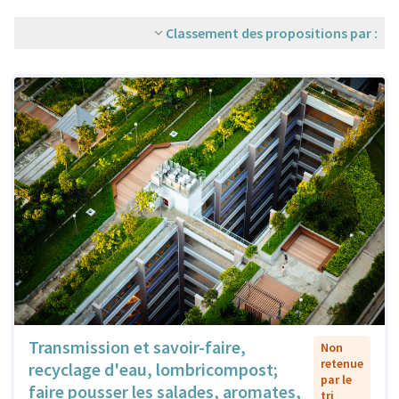
Classement des propositions par :
Transmission et savoir-faire,
Non
retenue
recyclage d'eau, lombricompost;
par le
faire pousser les salades, aromates,
tri