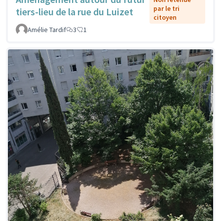
par le tri
tiers-lieu de la rue du Luizet
citoyen
Amélie Tardif
3
1