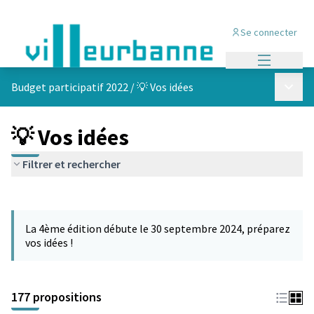
Se connecter
Menu princi
Menu p
Budget participatif 2022
/
💡 Vos idées
💡 Vos idées
Filtrer et rechercher
Passer la carte
Leaflet
|
©
OpenStreetMap
contributors
L'élément suivant est une carte qui présente les éléments de cet
+
La 4ème édition débute le 30 septembre 2024, préparez
−
vos idées !
177 propositions