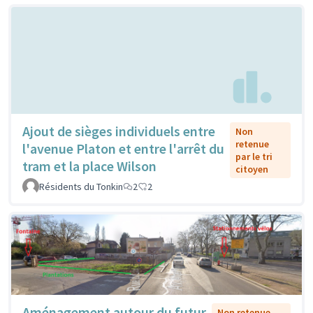
Ajout de sièges individuels entre
Non
retenue
l'avenue Platon et entre l'arrêt du
par le tri
tram et la place Wilson
citoyen
Résidents du Tonkin
2
2
Aménagement autour du futur
Non retenue