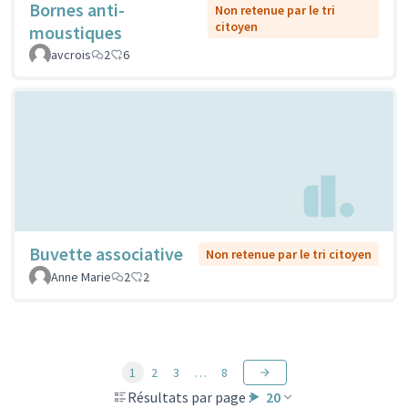
Bornes anti-
Non retenue par le tri
citoyen
moustiques
avcrois
2
6
Buvette associative
Non retenue par le tri citoyen
Anne Marie
2
2
1
2
3
…
8
Résultats par page :
20