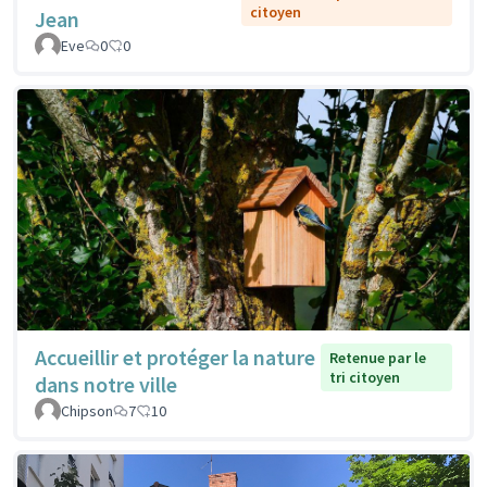
citoyen
Jean
Eve
0
0
Accueillir et protéger la nature
Retenue par le
tri citoyen
dans notre ville
Chipson
7
10