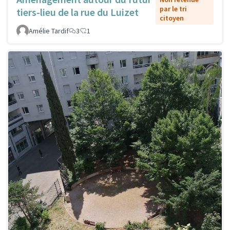
par le tri
tiers-lieu de la rue du Luizet
citoyen
Amélie Tardif
3
1