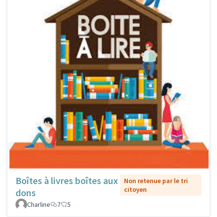
Boîtes à livres boîtes aux
Non retenue par le tri
citoyen
dons
Charline
7
5