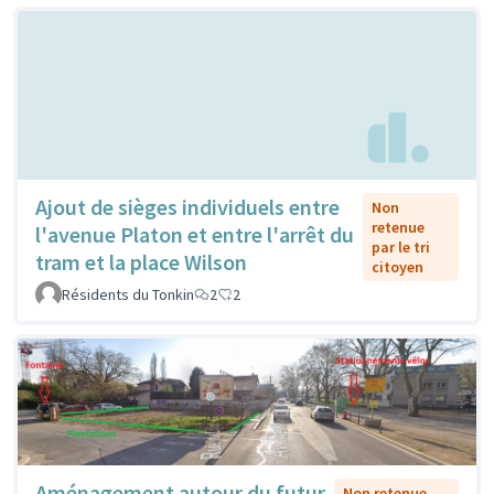
Ajout de sièges individuels entre
Non
retenue
l'avenue Platon et entre l'arrêt du
par le tri
tram et la place Wilson
citoyen
Résidents du Tonkin
2
2
Aménagement autour du futur
Non retenue