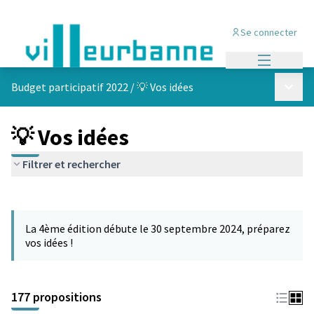
Se connecter
Menu princi
Menu p
Budget participatif 2022
/
💡 Vos idées
💡 Vos idées
Filtrer et rechercher
Passer la carte
Leaflet
|
©
OpenStreetMap
contributors
L'élément suivant est une carte qui présente les éléments de cet
+
La 4ème édition débute le 30 septembre 2024, préparez
−
vos idées !
177 propositions