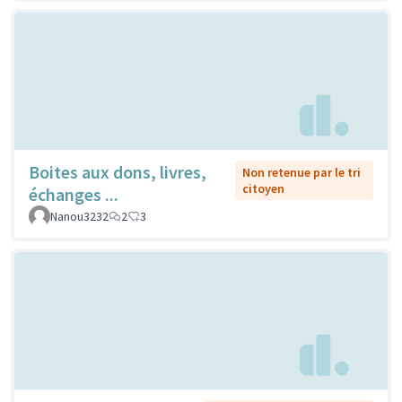
Boites aux dons, livres,
Non retenue par le tri
citoyen
échanges ...
Nanou3232
2
3