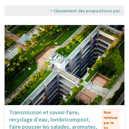
Classement des propositions par :
Transmission et savoir-faire,
Non
retenue
recyclage d'eau, lombricompost;
par le
faire pousser les salades, aromates,
tri