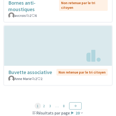
Bornes anti-
Non retenue par le tri
citoyen
moustiques
avcrois
2
6
Buvette associative
Non retenue par le tri citoyen
Anne Marie
2
2
1
2
3
…
8
Résultats par page :
20