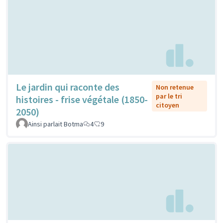
Le jardin qui raconte des
Non retenue
par le tri
histoires - frise végétale (1850-
citoyen
2050)
Ainsi parlait Botma
4
9