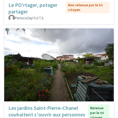
Le PO'rtager, potager
Non retenue par le tri
citoyen
partager
PeriscoZay
1
1
Les jardins Saint-Pierre-Chanel
Retenue
par le tri
souhaitent s'ouvrir aux personnes
citoyen