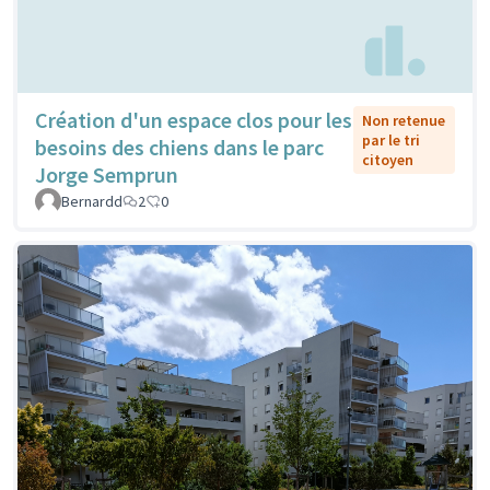
Création d'un espace clos pour les
Non retenue
par le tri
besoins des chiens dans le parc
citoyen
Jorge Semprun
Bernardd
2
0