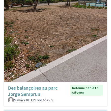
Des balançoires au parc
Retenue par le tri
citoyen
Jorge Semprun
Mathias DELEPIERRE
2
2