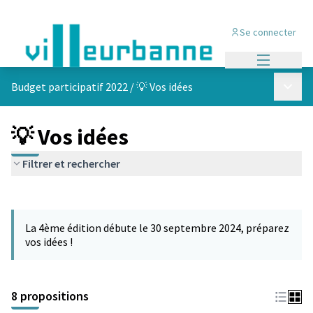
Se connecter
Menu princi
Menu p
Budget participatif 2022
/
💡 Vos idées
💡 Vos idées
Filtrer et rechercher
Passer la carte
Leaflet
|
©
OpenStreetMap
contributors
L'élément suivant est une carte qui présente les éléments de cet
+
La 4ème édition débute le 30 septembre 2024, préparez
−
vos idées !
8 propositions