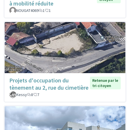
à mobilité réduite
NOUGAT4069
1
1
Projets d'occupation du
Retenue par le
tri citoyen
tènement au 2, rue du cimetière
Kessy
8
7