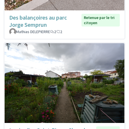
Des balançoires au parc
Retenue par le tri
citoyen
Jorge Semprun
Mathias DELEPIERRE
2
2