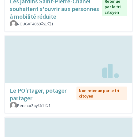
Les jardins Saint-Pierre-Chanel
Retenue
par le tri
souhaitent s'ouvrir aux personnes
citoyen
à mobilité réduite
NOUGAT4069
1
1
Le PO'rtager, potager
Non retenue par le tri
citoyen
partager
PeriscoZay
1
1