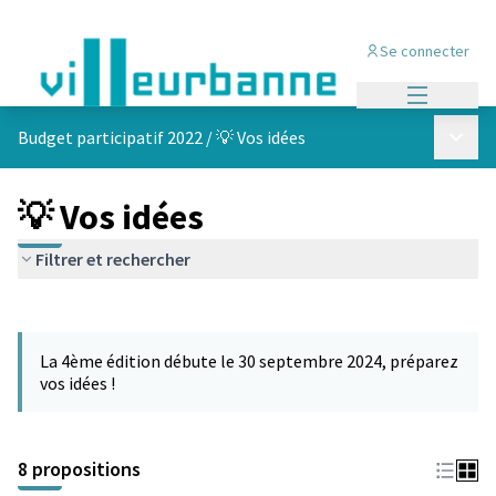
Se connecter
Menu princi
Menu p
Budget participatif 2022
/
💡 Vos idées
💡 Vos idées
Filtrer et rechercher
Passer la carte
Leaflet
|
©
OpenStreetMap
contributors
L'élément suivant est une carte qui présente les éléments de cet
+
La 4ème édition débute le 30 septembre 2024, préparez
−
vos idées !
8 propositions