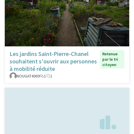
Les jardins Saint-Pierre-Chanel
Retenue
par le tri
souhaitent s'ouvrir aux personnes
citoyen
à mobilité réduite
NOUGAT4069
1
1