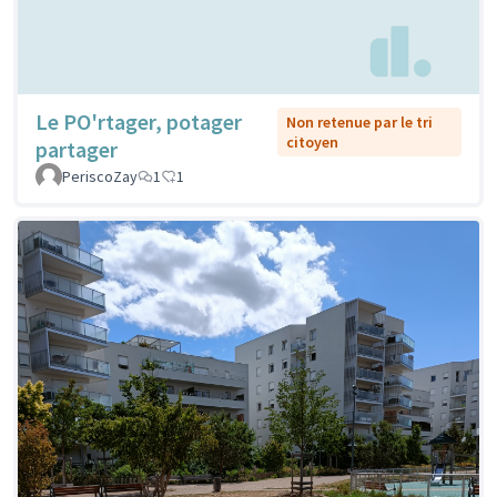
Le PO'rtager, potager
Non retenue par le tri
citoyen
partager
PeriscoZay
1
1