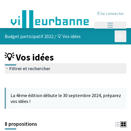
Se connecter
Menu princi
Menu p
Budget participatif 2022
/
💡 Vos idées
💡 Vos idées
Filtrer et rechercher
Passer la carte
Leaflet
|
©
OpenStreetMap
contributors
L'élément suivant est une carte qui présente les éléments de cet
+
La 4ème édition débute le 30 septembre 2024, préparez
−
vos idées !
8 propositions