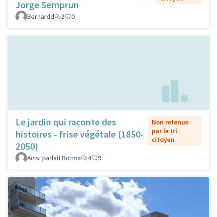
Jorge Semprun
Bernardd
2
0
Le jardin qui raconte des
Non retenue
par le tri
histoires - frise végétale (1850-
citoyen
2050)
Ainsi parlait Botma
4
9