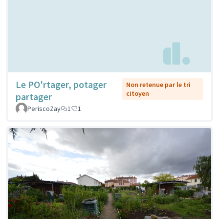
Le PO'rtager, potager
Non retenue par le tri
citoyen
partager
PeriscoZay
1
1