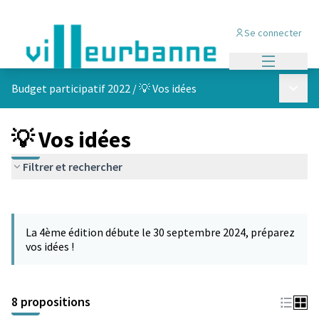
Se connecter
Menu princi
Menu p
Budget participatif 2022
/
💡 Vos idées
💡 Vos idées
Filtrer et rechercher
Passer la carte
Leaflet
|
©
OpenStreetMap
contributors
L'élément suivant est une carte qui présente les éléments de cet
+
La 4ème édition débute le 30 septembre 2024, préparez
−
vos idées !
8 propositions