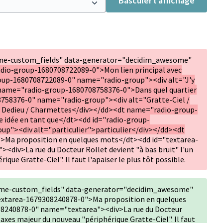
Basculer l’affichage
me-custom_fields" data-generator="decidim_awesome"
adio-group-1680708722089-0">Mon lien principal avec
oup-1680708722089-0" name="radio-group"><div alt="J'y
 name="radio-group-1680708758376-0">Dans quel quartier
758376-0" name="radio-group"><div alt="Gratte-Ciel /
/ Dedieu / Charmettes</div></dd><dt name="radio-group-
 idée en tant que</dt><dd id="radio-group-
p"><div alt="particulier">particulier</div></dd><dt
>Ma proposition en quelques mots</dt><dd id="textarea-
div>La rue du Docteur Rollet devient "à bas bruit" l'un
que Gratte-Ciel". Il faut l'apaiser le plus tôt possible.
me-custom_fields" data-generator="decidim_awesome"
extarea-1679308240878-0">Ma proposition en quelques
8240878-0" name="textarea"><div>La rue du Docteur
s axes majeur du nouveau "périphérique Gratte-Ciel". Il faut