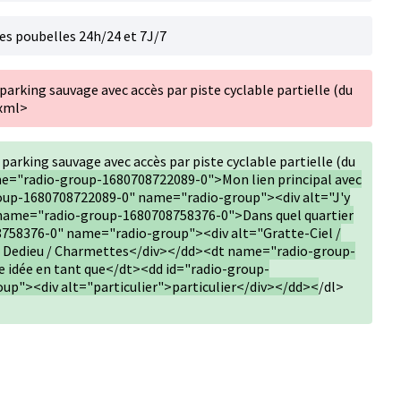
ues poubelles 24h/24 et 7J/7
parking sauvage avec accès par piste cyclable partielle (du
/xml>
parking sauvage avec accès par piste cyclable partielle (du
e="radio-group-1680708722089-0">Mon lien principal avec
oup-1680708722089-0" name="radio-group"><div alt="J'y
 name="radio-group-1680708758376-0">Dans quel quartier
758376-0" name="radio-group"><div alt="Gratte-Ciel /
/ Dedieu / Charmettes</div></dd><dt name="radio-group-
 idée en tant que</dt><dd id="radio-group-
p"><div alt="particulier">particulier</div></dd><
/dl>