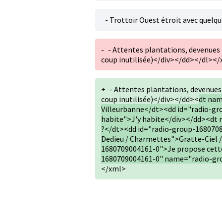
- Trottoir Ouest étroit avec quelq
-
- Attentes plantations, devenues 
coup inutilisée)</div></dd></dl><
+
- Attentes plantations, devenues 
coup inutilisée)</div></dd><
dt nam
Villeurbanne</dt><dd id="radio-gr
habite">J'y habite</div></dd><dt
?</dt><dd id="radio-group-1680708
Dedieu / Charmettes">Gratte-Ciel 
1680709004161-0">Je propose cette
1680709004161-0" name="radio-grou
</xml>