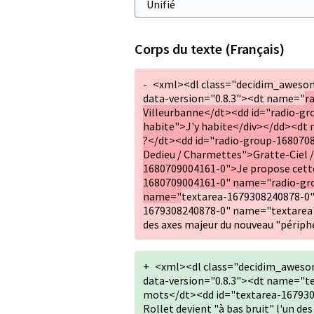
Corps du texte (Français)
-
<xml><dl class="decidim_aweso
data-version="0.8.3"><dt name="
r
Villeurbanne</dt><dd id="radio-gr
habite">J'y habite</div></dd><dt
?</dt><dd id="radio-group-1680708
Dedieu / Charmettes">Gratte-Ciel 
1680709004161-0">Je propose cette
1680709004161-0" name="radio-grou
name="
textarea-1679308240878-0"
1679308240878-0" name="textarea"><
des axes majeur du nouveau "périphéri
+
<xml><dl class="decidim_aweso
data-version="0.8.3"><dt name="t
mots</dt><dd id="textarea-167930
Rollet devient "à bas bruit" l'un de