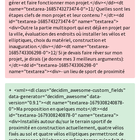
gérer et faire fonctionner mon projet.</div></dd><dt
name="textarea-1685743273474-0">11/ Quelles sont les
étapes clefs de mon projet et leur contenu ? </dt><dd
id="textarea-1685743273474-0" name="textarea">
<div>Outre la partie multisport qui est déjà en projet par
la ville, évaluation des endroits où installer les vélos et
elliptiques, choix du matériel, construction et
inauguration.</div></dd><dt name="textarea-
1685743306298-0">12/ Si je devais faire rêver sur mon
projet, je dirais (je donne mes 3 meilleurs arguments):
</dt><dd id="textarea-1685743306298-0"
name="textarea"><div>- un lieu de sport de proximité
+
<xml><dl class="decidim_awesome-custom_fields"
data-generator="decidim_awesome" data-
version="0.9.1"><dt name="textarea-1679308240878-
0">Ma proposition en quelques mots</dt><dd
id="textarea-1679308240878-0" name="textarea">
<div>Installés autour du/sur le terrain sportif de
proximité en construction actuellement, quatre vélos
fixés au sol et quatre vélos elliptiques permettront de