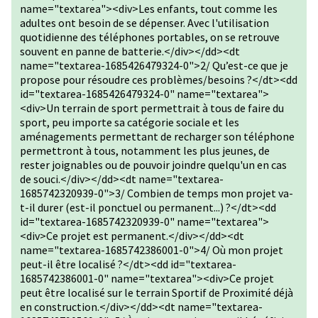
name="textarea"><div>Les enfants, tout comme les
adultes ont besoin de se dépenser. Avec l'utilisation
quotidienne des téléphones portables, on se retrouve
souvent en panne de batterie.</div></dd><dt
name="textarea-1685426479324-0">2/ Qu’est-ce que je
propose pour résoudre ces problèmes/besoins ?</dt><dd
id="textarea-1685426479324-0" name="textarea">
<div>Un terrain de sport permettrait à tous de faire du
sport, peu importe sa catégorie sociale et les
aménagements permettant de recharger son téléphone
permettront à tous, notamment les plus jeunes, de
rester joignables ou de pouvoir joindre quelqu'un en cas
de souci.</div></dd><dt name="textarea-
1685742320939-0">3/ Combien de temps mon projet va-
t-il durer (est-il ponctuel ou permanent...) ?</dt><dd
id="textarea-1685742320939-0" name="textarea">
<div>Ce projet est permanent.</div></dd><dt
name="textarea-1685742386001-0">4/ Où mon projet
peut-il être localisé ?</dt><dd id="textarea-
1685742386001-0" name="textarea"><div>Ce projet
peut être localisé sur le terrain Sportif de Proximité déjà
en construction.</div></dd><dt name="textarea-