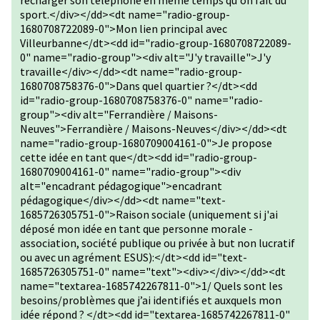
recharger son téléphone en même temps qu'on fait du
sport.</div></dd><dt name="radio-group-
1680708722089-0">Mon lien principal avec
Villeurbanne</dt><dd id="radio-group-1680708722089-
0" name="radio-group"><div alt="J'y travaille">J'y
travaille</div></dd><dt name="radio-group-
1680708758376-0">Dans quel quartier ?</dt><dd
id="radio-group-1680708758376-0" name="radio-
group"><div alt="Ferrandière / Maisons-
Neuves">Ferrandière / Maisons-Neuves</div></dd><dt
name="radio-group-1680709004161-0">Je propose
cette idée en tant que</dt><dd id="radio-group-
1680709004161-0" name="radio-group"><div
alt="encadrant pédagogique">encadrant
pédagogique</div></dd><dt name="text-
1685726305751-0">Raison sociale (uniquement si j'ai
déposé mon idée en tant que personne morale -
association, société publique ou privée à but non lucratif
ou avec un agrément ESUS):</dt><dd id="text-
1685726305751-0" name="text"><div></div></dd><dt
name="textarea-1685742267811-0">1/ Quels sont les
besoins/problèmes que j’ai identifiés et auxquels mon
idée répond ? </dt><dd id="textarea-1685742267811-0"