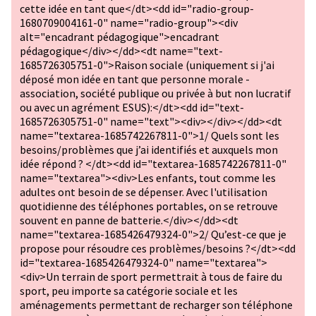
cette idée en tant que</dt><dd id="radio-group-
1680709004161-0" name="radio-group"><div
alt="encadrant pédagogique">encadrant
pédagogique</div></dd><dt name="text-
1685726305751-0">Raison sociale (uniquement si j'ai
déposé mon idée en tant que personne morale -
association, société publique ou privée à but non lucratif
ou avec un agrément ESUS):</dt><dd id="text-
1685726305751-0" name="text"><div></div></dd><dt
name="textarea-1685742267811-0">1/ Quels sont les
besoins/problèmes que j’ai identifiés et auxquels mon
idée répond ? </dt><dd id="textarea-1685742267811-0"
name="textarea"><div>Les enfants, tout comme les
adultes ont besoin de se dépenser. Avec l'utilisation
quotidienne des téléphones portables, on se retrouve
souvent en panne de batterie.</div></dd><dt
name="textarea-1685426479324-0">2/ Qu’est-ce que je
propose pour résoudre ces problèmes/besoins ?</dt><dd
id="textarea-1685426479324-0" name="textarea">
<div>Un terrain de sport permettrait à tous de faire du
sport, peu importe sa catégorie sociale et les
aménagements permettant de recharger son téléphone