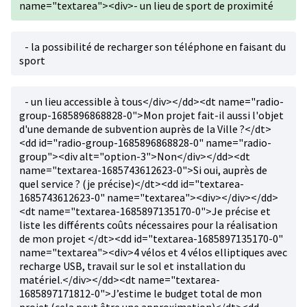
name="textarea"><div>- un lieu de sport de proximité
- la possibilité de recharger son téléphone en faisant du
sport
- un lieu accessible à tous</div></dd><dt name="radio-
group-1685896868828-0">Mon projet fait-il aussi l'objet
d'une demande de subvention auprès de la Ville ?</dt>
<dd id="radio-group-1685896868828-0" name="radio-
group"><div alt="option-3">Non</div></dd><dt
name="textarea-1685743612623-0">Si oui, auprès de
quel service ? (je précise)</dt><dd id="textarea-
1685743612623-0" name="textarea"><div></div></dd>
<dt name="textarea-1685897135170-0">Je précise et
liste les différents coûts nécessaires pour la réalisation
de mon projet </dt><dd id="textarea-1685897135170-0"
name="textarea"><div>4 vélos et 4 vélos elliptiques avec
recharge USB, travail sur le sol et installation du
matériel.</div></dd><dt name="textarea-
1685897171812-0">J’estime le budget total de mon