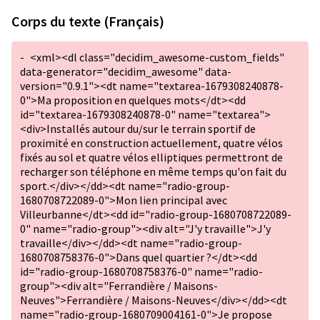
Corps du texte (Français)
-
<xml><dl class="decidim_awesome-custom_fields"
data-generator="decidim_awesome" data-
version="0.9.1"><dt name="textarea-1679308240878-
0">Ma proposition en quelques mots</dt><dd
id="textarea-1679308240878-0" name="textarea">
<div>Installés autour du/sur le terrain sportif de
proximité en construction actuellement, quatre vélos
fixés au sol et quatre vélos elliptiques permettront de
recharger son téléphone en même temps qu'on fait du
sport.</div></dd><dt name="radio-group-
1680708722089-0">Mon lien principal avec
Villeurbanne</dt><dd id="radio-group-1680708722089-
0" name="radio-group"><div alt="J'y travaille">J'y
travaille</div></dd><dt name="radio-group-
1680708758376-0">Dans quel quartier ?</dt><dd
id="radio-group-1680708758376-0" name="radio-
group"><div alt="Ferrandière / Maisons-
Neuves">Ferrandière / Maisons-Neuves</div></dd><dt
name="radio-group-1680709004161-0">Je propose