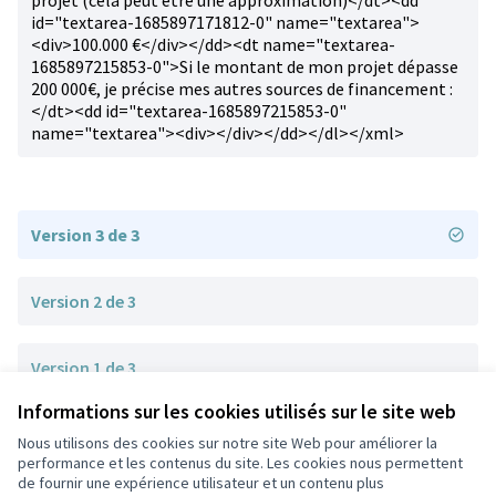
projet (cela peut être une approximation)</dt><dd
id="textarea-1685897171812-0" name="textarea">
<div>100.000 €</div></dd><dt name="textarea-
1685897215853-0">Si le montant de mon projet dépasse
200 000€, je précise mes autres sources de financement :
</dt><dd id="textarea-1685897215853-0"
name="textarea"><div></div></dd></dl></xml>
Version 3 de 3
Version 2 de 3
Version 1 de 3
Informations sur les cookies utilisés sur le site web
Nous utilisons des cookies sur notre site Web pour améliorer la
Conditions d'utilisation
performance et les contenus du site. Les cookies nous permettent
Paramètres des cookies
de fournir une expérience utilisateur et un contenu plus
Participez Villeurbanne sur X
Participez Villeurbanne sur Facebook
Participez Villeurbanne sur Instagram
Participez Villeurbanne sur YouTube