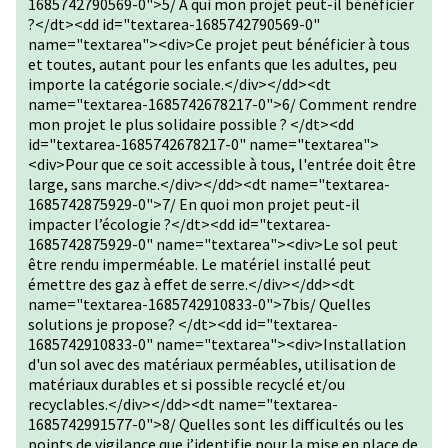
1685742790569-0">5/ À qui mon projet peut-il bénéficier
?</dt><dd id="textarea-1685742790569-0"
name="textarea"><div>Ce projet peut bénéficier à tous
et toutes, autant pour les enfants que les adultes, peu
importe la catégorie sociale.</div></dd><dt
name="textarea-1685742678217-0">6/ Comment rendre
mon projet le plus solidaire possible ? </dt><dd
id="textarea-1685742678217-0" name="textarea">
<div>Pour que ce soit accessible à tous, l'entrée doit être
large, sans marche.</div></dd><dt name="textarea-
1685742875929-0">7/ En quoi mon projet peut-il
impacter l’écologie ?</dt><dd id="textarea-
1685742875929-0" name="textarea"><div>Le sol peut
être rendu imperméable. Le matériel installé peut
émettre des gaz à effet de serre.</div></dd><dt
name="textarea-1685742910833-0">7bis/ Quelles
solutions je propose? </dt><dd id="textarea-
1685742910833-0" name="textarea"><div>Installation
d'un sol avec des matériaux perméables, utilisation de
matériaux durables et si possible recyclé et/ou
recyclables.</div></dd><dt name="textarea-
1685742991577-0">8/ Quelles sont les difficultés ou les
points de vigilance que j’identifie pour la mise en place de