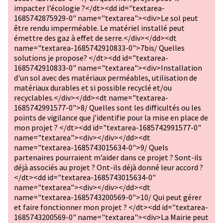
impacter l’écologie ?</dt><dd id="textarea-
1685742875929-0" name="textarea"><div>Le sol peut
être rendu imperméable. Le matériel installé peut
émettre des gaz à effet de serre.</div></dd><dt
name="textarea-1685742910833-0">7bis/ Quelles
solutions je propose? </dt><dd id="textarea-
1685742910833-0" name="textarea"><div>Installation
d'un sol avec des matériaux perméables, utilisation de
matériaux durables et si possible recyclé et/ou
recyclables.</div></dd><dt name="textarea-
1685742991577-0">8/ Quelles sont les difficultés ou les
points de vigilance que j’identifie pour la mise en place de
mon projet ? </dt><dd id="textarea-1685742991577-0"
name="textarea"><div></div></dd><dt
name="textarea-1685743015634-0">9/ Quels
partenaires pourraient m’aider dans ce projet ? Sont-ils
déjà associés au projet ? Ont-ils déjà donné leur accord ?
</dt><dd id="textarea-1685743015634-0"
name="textarea"><div></div></dd><dt
name="textarea-1685743200569-0">10/ Qui peut gérer
et faire fonctionner mon projet ? </dt><dd id="textarea-
1685743200569-0" name="textarea"><div>La Mairie peut