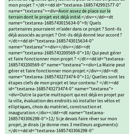
mon projet ? </dt><dd id="textarea-1685742991577-0"
name="textarea"><div>
Avoir assez de place sur le
terrain dont le projet est déjà initié.
</div></dd><dt
name="textarea-1685743015634-0">9/ Quels
partenaires pourraient m’aider dans ce projet ? Sont-ils
déjà associés au projet ? Ont-ils déjà donné leur accord ?
</dt><dd id="textarea-1685743015634-0"
name="textarea"><div></div></dd><dt
name="textarea-1685743200569-0">10/ Qui peut gérer
et faire fonctionner mon projet ? </dt><dd id="textarea-
1685743200569-0" name="textarea"><div>La Mairie peut
gérer et faire fonctionner mon projet.</div></dd><dt
name="textarea-1685743273474-0">11/ Quelles sont les
étapes clefs de mon projet et leur contenu ? </dt><dd
id="textarea-1685743273474-0" name="textarea">
<div>Outre la partie multisport qui est déjà en projet par
la ville, évaluation des endroits où installer les vélos et
elliptiques, choix du matériel, construction et
inauguration.</div></dd><dt name="textarea-
1685743306298-0">12/ Si je devais faire rêver sur mon
projet, je dirais (je donne mes 3 meilleurs arguments):
</dt><dd id="textarea-1685743306298-0"