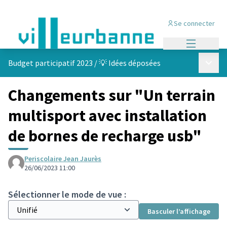
Se connecter
Menu princi
Menu p
Budget participatif 2023
/
💡 Idées déposées
Changements sur "Un terrain
multisport avec installation
de bornes de recharge usb"
Periscolaire Jean Jaurès
26/06/2023 11:00
Sélectionner le mode de vue :
Basculer l’affichage