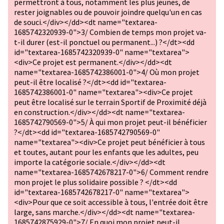
permettront à tous, notamment les plus jeunes, de
rester joignables ou de pouvoir joindre quelqu'un en cas
de souci.</div></dd><dt name="textarea-
1685742320939-0">3/ Combien de temps mon projet va-
t-il durer (est-il ponctuel ou permanent...) ?</dt><dd
id="textarea-1685742320939-0" name="textarea">
<div>Ce projet est permanent.</div></dd><dt
name="textarea-1685742386001-0">4/ Où mon projet
peut-il être localisé ?</dt><dd id="textarea-
1685742386001-0" name="textarea"><div>Ce projet
peut être localisé sur le terrain Sportif de Proximité déjà
en construction.</div></dd><dt name="textarea-
1685742790569-0">5/ À qui mon projet peut-il bénéficier
?</dt><dd id="textarea-1685742790569-0"
name="textarea"><div>Ce projet peut bénéficier à tous
et toutes, autant pour les enfants que les adultes, peu
importe la catégorie sociale.</div></dd><dt
name="textarea-1685742678217-0">6/ Comment rendre
mon projet le plus solidaire possible ? </dt><dd
id="textarea-1685742678217-0" name="textarea">
<div>Pour que ce soit accessible à tous, l'entrée doit être
large, sans marche.</div></dd><dt name="textarea-
1685742875929-0">7/ En quoi mon projet peut-il