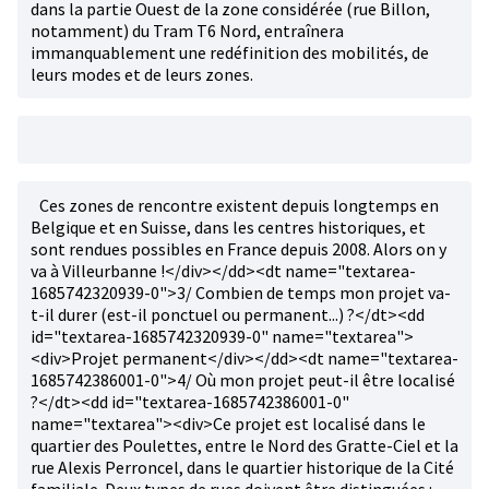
dans la partie Ouest de la zone considérée (rue Billon,
notamment) du Tram T6 Nord, entraînera
immanquablement une redéfinition des mobilités, de
leurs modes et de leurs zones.
Ces zones de rencontre existent depuis longtemps en
Belgique et en Suisse, dans les centres historiques, et
sont rendues possibles en France depuis 2008. Alors on y
va à Villeurbanne !</div></dd><dt name="textarea-
1685742320939-0">3/ Combien de temps mon projet va-
t-il durer (est-il ponctuel ou permanent...) ?</dt><dd
id="textarea-1685742320939-0" name="textarea">
<div>Projet permanent</div></dd><dt name="textarea-
1685742386001-0">4/ Où mon projet peut-il être localisé
?</dt><dd id="textarea-1685742386001-0"
name="textarea"><div>Ce projet est localisé dans le
quartier des Poulettes, entre le Nord des Gratte-Ciel et la
rue Alexis Perroncel, dans le quartier historique de la Cité