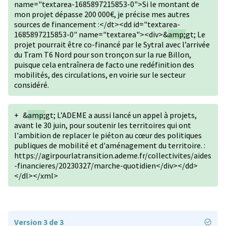
name="textarea-1685897215853-0">Si le montant de
mon projet dépasse 200 000€, je précise mes autres
sources de financement :</dt><dd id="textarea-
1685897215853-0" name="textarea"><div>&
amp;
gt; Le
projet pourrait être co-financé par le Sytral avec l’arrivée
du Tram T6 Nord pour son tronçon sur la rue Billon,
puisque cela entraînera de facto une redéfinition des
mobilités, des circulations, en voirie sur le secteur
considéré.
+
&
amp;
gt; L’ADEME a aussi lancé un appel à projets,
avant le 30 juin, pour soutenir les territoires qui ont
l'ambition de replacer le piéton au cœur des politiques
publiques de mobilité et d'aménagement du territoire. :
https://agirpourlatransition.ademe.fr/collectivites/aides
-financieres/20230327/marche-quotidien</div></dd>
</dl></xml>
Version 3 de 3