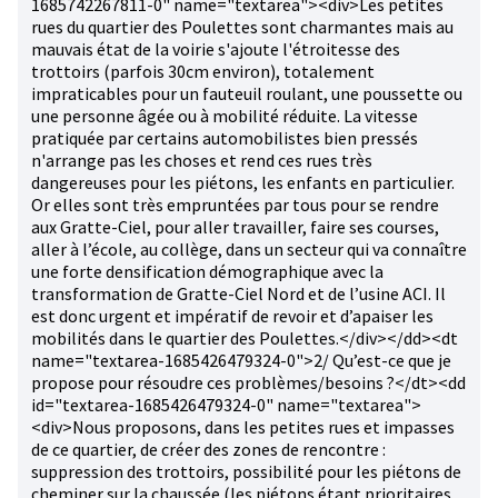
1685742267811-0" name="textarea"><div>Les petites
rues du quartier des Poulettes sont charmantes mais au
mauvais état de la voirie s'ajoute l'étroitesse des
trottoirs (parfois 30cm environ), totalement
impraticables pour un fauteuil roulant, une poussette ou
une personne âgée ou à mobilité réduite. La vitesse
pratiquée par certains automobilistes bien pressés
n'arrange pas les choses et rend ces rues très
dangereuses pour les piétons, les enfants en particulier.
Or elles sont très empruntées par tous pour se rendre
aux Gratte-Ciel, pour aller travailler, faire ses courses,
aller à l’école, au collège, dans un secteur qui va connaître
une forte densification démographique avec la
transformation de Gratte-Ciel Nord et de l’usine ACI. Il
est donc urgent et impératif de revoir et d’apaiser les
mobilités dans le quartier des Poulettes.</div></dd><dt
name="textarea-1685426479324-0">2/ Qu’est-ce que je
propose pour résoudre ces problèmes/besoins ?</dt><dd
id="textarea-1685426479324-0" name="textarea">
<div>Nous proposons, dans les petites rues et impasses
de ce quartier, de créer des zones de rencontre :
suppression des trottoirs, possibilité pour les piétons de
cheminer sur la chaussée (les piétons étant prioritaires