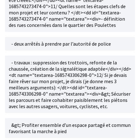
été créées.</div></dd><dt name="textarea-
1685743273474-0">11/ Quelles sont les étapes clefs de
mon projet et leur contenu ? </dt><dd id="textarea-
1685743273474-0" name="textarea"><div>- définition
des rues concernées dans le quartier des Poulettes
- deux arrêtés à prendre par l’autorité de police
- travaux : suppression des trottoirs, refonte de la
chaussée, création de la signalétique adaptée</div></dd>
<dt name="textarea-1685743306298-0">12/ Si je devais
faire rêver sur mon projet, je dirais (je donne mes 3
meilleurs arguments): </dt><dd id="textarea-
1685743306298-0" name="textarea"><div>&gt; Sécuriser
les parcours et faire cohabiter paisiblement les piétons
avec les autres usagers, voitures, cyclistes, etc.
&gt; Profiter ensemble d’un espace partagé et commun
favorisant la marche à pied