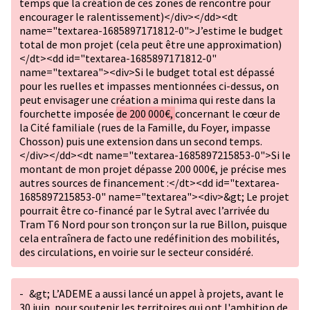
temps que la création de ces zones de rencontre pour
encourager le ralentissement)</div></dd><dt
name="textarea-1685897171812-0">J’estime le budget
total de mon projet (cela peut être une approximation)
</dt><dd id="textarea-1685897171812-0"
name="textarea"><div>Si le budget total est dépassé
pour les ruelles et impasses mentionnées ci-dessus, on
peut envisager une création a minima qui reste dans la
fourchette imposée
de 200 000€,
concernant le cœur de
la Cité familiale (rues de la Famille, du Foyer, impasse
Chosson) puis une extension dans un second temps.
</div></dd><dt name="textarea-1685897215853-0">Si le
montant de mon projet dépasse 200 000€, je précise mes
autres sources de financement :</dt><dd id="textarea-
1685897215853-0" name="textarea"><div>&gt; Le projet
pourrait être co-financé par le Sytral avec l’arrivée du
Tram T6 Nord pour son tronçon sur la rue Billon, puisque
cela entraînera de facto une redéfinition des mobilités,
des circulations, en voirie sur le secteur considéré.
-
&gt; L’ADEME a aussi lancé un appel à projets, avant le
30 juin, pour soutenir les territoires qui ont l'ambition de