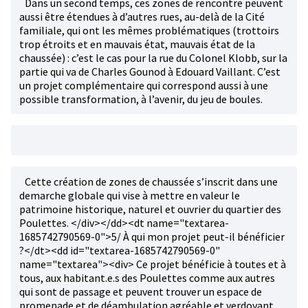
Dans un second temps, ces zones de rencontre peuvent
aussi être étendues à d’autres rues, au-delà de la Cité
familiale, qui ont les mêmes problématiques (trottoirs
trop étroits et en mauvais état, mauvais état de la
chaussée) : c’est le cas pour la rue du Colonel Klobb, sur la
partie qui va de Charles Gounod à Edouard Vaillant. C’est
un projet complémentaire qui correspond aussi à une
possible transformation, à l’avenir, du jeu de boules.
Cette création de zones de chaussée s’inscrit dans une
demarche globale qui vise à mettre en valeur le
patrimoine historique, naturel et ouvrier du quartier des
Poulettes. </div></dd><dt name="textarea-
1685742790569-0">5/ À qui mon projet peut-il bénéficier
?</dt><dd id="textarea-1685742790569-0"
name="textarea"><div> Ce projet bénéficie à toutes et à
tous, aux habitant.e.s des Poulettes comme aux autres
qui sont de passage et peuvent trouver un espace de
promenade et de déambulation agréable et verdoyant.