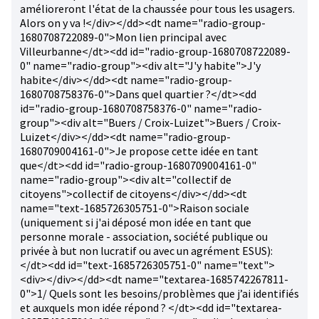
amélioreront l'état de la chaussée pour tous les usagers.
Alors on y va !</div></dd><dt name="radio-group-
1680708722089-0">Mon lien principal avec
Villeurbanne</dt><dd id="radio-group-1680708722089-
0" name="radio-group"><div alt="J'y habite">J'y
habite</div></dd><dt name="radio-group-
1680708758376-0">Dans quel quartier ?</dt><dd
id="radio-group-1680708758376-0" name="radio-
group"><div alt="Buers / Croix-Luizet">Buers / Croix-
Luizet</div></dd><dt name="radio-group-
1680709004161-0">Je propose cette idée en tant
que</dt><dd id="radio-group-1680709004161-0"
name="radio-group"><div alt="collectif de
citoyens">collectif de citoyens</div></dd><dt
name="text-1685726305751-0">Raison sociale
(uniquement si j'ai déposé mon idée en tant que
personne morale - association, société publique ou
privée à but non lucratif ou avec un agrément ESUS):
</dt><dd id="text-1685726305751-0" name="text">
<div></div></dd><dt name="textarea-1685742267811-
0">1/ Quels sont les besoins/problèmes que j’ai identifiés
et auxquels mon idée répond ? </dt><dd id="textarea-