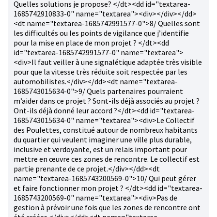
Quelles solutions je propose? </dt><dd id="textarea-
1685742910833-0" name="textarea"><div></div></dd>
<dt name="textarea-1685742991577-0">8/ Quelles sont
les difficultés ou les points de vigilance que j’identifie
pour la mise en place de mon projet ? </dt><dd
id="textarea-1685742991577-0" name="textarea">
<div>Il faut veiller à une signalétique adaptée très visible
pour que la vitesse très réduite soit respectée par les
automobilistes.</div></dd><dt name="textarea-
1685743015634-0">9/ Quels partenaires pourraient
m’aider dans ce projet ? Sont-ils déjà associés au projet ?
Ont-ils déjà donné leur accord ?</dt><dd id="textarea-
1685743015634-0" name="textarea"><div>Le Collectif
des Poulettes, constitué autour de nombreux habitants
du quartier qui veulent imaginer une ville plus durable,
inclusive et verdoyante, est un relais important pour
mettre en œuvre ces zones de rencontre. Le collectif est
partie prenante de ce projet.</div></dd><dt
name="textarea-1685743200569-0">10/ Qui peut gérer
et faire fonctionner mon projet ? </dt><dd id="textarea-
1685743200569-0" name="textarea"><div>Pas de
gestion à prévoir une fois que les zones de rencontre ont