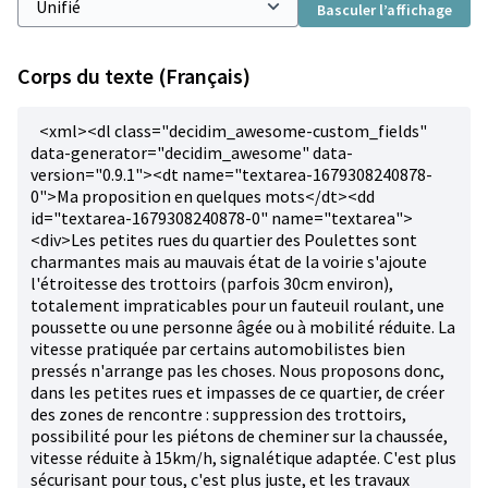
Basculer l’affichage
Corps du texte (Français)
<xml><dl class="decidim_awesome-custom_fields"
data-generator="decidim_awesome" data-
version="0.9.1"><dt name="textarea-1679308240878-
0">Ma proposition en quelques mots</dt><dd
id="textarea-1679308240878-0" name="textarea">
<div>Les petites rues du quartier des Poulettes sont
charmantes mais au mauvais état de la voirie s'ajoute
l'étroitesse des trottoirs (parfois 30cm environ),
totalement impraticables pour un fauteuil roulant, une
poussette ou une personne âgée ou à mobilité réduite. La
vitesse pratiquée par certains automobilistes bien
pressés n'arrange pas les choses. Nous proposons donc,
dans les petites rues et impasses de ce quartier, de créer
des zones de rencontre : suppression des trottoirs,
possibilité pour les piétons de cheminer sur la chaussée,
vitesse réduite à 15km/h, signalétique adaptée. C'est plus
sécurisant pour tous, c'est plus juste, et les travaux