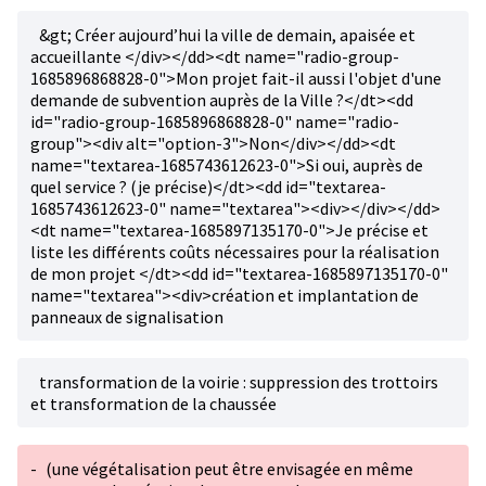
&gt; Créer aujourd’hui la ville de demain, apaisée et
accueillante </div></dd><dt name="radio-group-
1685896868828-0">Mon projet fait-il aussi l'objet d'une
demande de subvention auprès de la Ville ?</dt><dd
id="radio-group-1685896868828-0" name="radio-
group"><div alt="option-3">Non</div></dd><dt
name="textarea-1685743612623-0">Si oui, auprès de
quel service ? (je précise)</dt><dd id="textarea-
1685743612623-0" name="textarea"><div></div></dd>
<dt name="textarea-1685897135170-0">Je précise et
liste les différents coûts nécessaires pour la réalisation
de mon projet </dt><dd id="textarea-1685897135170-0"
name="textarea"><div>création et implantation de
panneaux de signalisation
transformation de la voirie : suppression des trottoirs
et transformation de la chaussée
-
(une végétalisation peut être envisagée en même