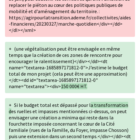
replacer le piéton au cœur des politiques publiques de
mobilité et d'aménagement du territoire. :
https://agirpourlatransition.ademe.fr/collectivites/aides
-financieres/20230327/marche-quotidien</div></dd>
</dl></xml>
+
(une végétalisation peut être envisagée en même
temps que la création de ces zones de rencontre pour
encourager le ralentissement)</div></dd><dt
name="textarea-1685897171812-0">J’estime le budget
total de mon projet (cela peut être une approximation)
</dt><dd id="textarea-1685897171812-0"
name="textarea"><div>
150 000€ HT.
+
Si le budget total est dépassé pour l
a transformation
d
es ruelles et impasses mentionnées ci-dessus, on peut
envisager une création a minima qui reste dans la
fourchette imposée concernant le cœur de la Cité
familiale (rues de la Famille, du Foyer, impasse Chosson)
puis une extension dans un second temps.</div></dd><dt