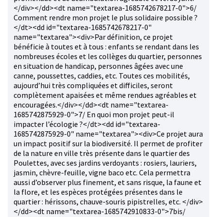
</div></dd><dt name="textarea-1685742678217-0">6/
Comment rendre mon projet le plus solidaire possible ?
</dt><dd id="textarea-1685742678217-0"
name="textarea"><div>Par définition, ce projet
bénéficie à toutes et à tous : enfants se rendant dans les
nombreuses écoles et les collèges du quartier, personnes
en situation de handicap, personnes âgées avec une
canne, poussettes, caddies, etc. Toutes ces mobilités,
aujourd’hui très compliquées et difficiles, seront
complètement apaisées et même rendues agréables et
encouragées.</div></dd><dt name="textarea-
1685742875929-0">7/ En quoi mon projet peut-il
impacter l’écologie ?</dt><dd id="textarea-
1685742875929-0" name="textarea"><div>Ce projet aura
un impact positif sur la biodiversité. Il permet de profiter
de la nature en ville très présente dans le quartier des
Poulettes, avec ses jardins verdoyants : rosiers, lauriers,
jasmin, chèvre-feuille, vigne baco etc. Cela permettra
aussi d’observer plus finement, et sans risque, la faune et
la flore, et les espèces protégées présentes dans le
quartier : hérissons, chauve-souris pipistrelles, etc. </div>
</dd><dt name="textarea-1685742910833-0">7bis/