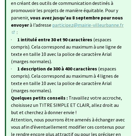
en créant des outils de communication destinés à
promouvoir les projets de manière équitable. Pour y
parvenir,
vous avez jusqu’au 8 septembre pour nous
envoyer
à l’adresse
participez@mairie-villeurbanne.fr
:
(S'ouvre dans un nouvel onglet)
·
1 intitulé entre 30 et 90 caractères
(espaces
compris). Cela correspond au maximum à une ligne de
texte en taille 10 avec la police de caractère Arial
(marges normales).
·
1 description de 300 à 400 caractères
(espaces
compris). Cela correspond au maximum à 4 lignes de
texte en taille 10 avec la police de caractère Arial
(marges normales).
Quelques petits conseils :
Travaillez votre accroche,
choisissez un TITRE SIMPLE ET CLAIR, allez droit au
but et cherchez à donner envie !
Attention, nous pourrons être amenés à échanger avec
vous afin d’éventuellement modifier ces contenus pour
le rendre encore plus attractif ou pour les préciser en