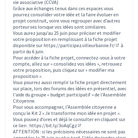
vie associative (CCVA)
Grâce aux échanges tenus dans ces espaces vous
pourrez consolider votre idée et la faire évoluer en
projet construit, voire vous regrouper avec d’autres
porteur·ses lorsque vos idées sont similaires.
Vous aurez jusqu’au 25 juin pour préciser et modifier
votre proposition en remplissant à la fiche projet
disponible sur
https://participez.villeurbanne.fr/
à
(S'ouvre d
partir du 6 juin.
Pour accéder à la fiche projet, connectez-vous à votre
compte, allez sur « consolidez vos idées », retrouvez
votre proposition, puis cliquez sur « modifier ma
proposition ».
Vous pourrez aussi remplir la fiche projet directement
sur place, lors des forums des idées en présentiel, avec
l'aide du groupe « budget participatif » de l'Assemblée
Citoyenne.
Pour vous accompagner, l’Assemblée citoyenne a
conçu le Kit 2 « Je transforme mon idée en projet ».
Vous pouvez d’ores et déjà le consulter en cliquant sur
ce lien :
https://bit.ly/3oAqCgz
(Lien externe)
ATTENTION : si les précisions nécessaires ne sont pas
apportées le 25 juin au plus tard, l'idée deviendra alors