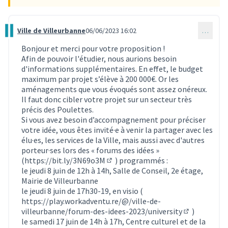
Ville de Villeurbanne
06/06/2023 16:02
…
Commentaire 2488
Bonjour et merci pour votre proposition !
Afin de pouvoir l'étudier, nous aurions besoin
d'informations supplémentaires. En effet, le budget
maximum par projet s’élève à 200 000€. Or les
aménagements que vous évoqués sont assez onéreux.
Il faut donc cibler votre projet sur un secteur très
précis des Poulettes.
Si vous avez besoin d’accompagnement pour préciser
votre idée, vous êtes invité·e à venir la partager avec les
élu·es, les services de la Ville, mais aussi avec d'autres
porteur·ses lors des « forums des idées »
(
https://bit.ly/3N69o3M
) programmés :
(Lien externe)
le jeudi 8 juin de 12h à 14h, Salle de Conseil, 2e étage,
Mairie de Villeurbanne
le jeudi 8 juin de 17h30-19, en visio (
https://play.workadventu.re/@/ville-de-
villeurbanne/forum-des-idees-2023/university
)
(Lien extern
le samedi 17 juin de 14h à 17h, Centre culturel et de la