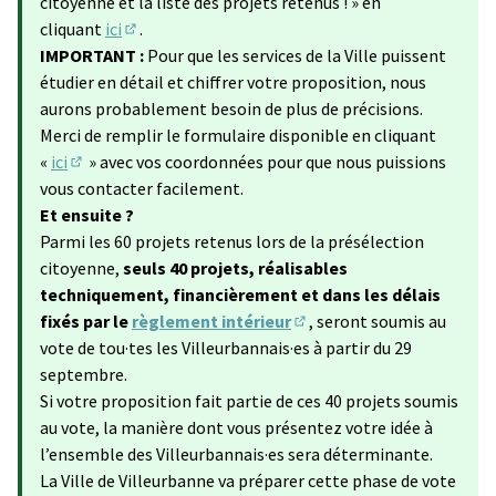
citoyenne et la liste des projets retenus ! » en
cliquant
ici
.
(S'ouvre dans un nouvel onglet)
IMPORTANT :
Pour que les services de la Ville puissent
étudier en détail et chiffrer votre proposition, nous
aurons probablement besoin de plus de précisions.
Merci de remplir le formulaire disponible en cliquant
«
ici
» avec vos coordonnées pour que nous puissions
(Lien externe)
vous contacter facilement.
Et ensuite ?
Parmi les 60 projets retenus lors de la présélection
citoyenne,
seuls 40 projets, réalisables
techniquement, financièrement et dans les délais
fixés par le
règlement intérieur
, seront soumis au
(Lien externe)
vote de tou·tes les Villeurbannais·es à partir du 29
septembre.
Si votre proposition fait partie de ces 40 projets soumis
au vote, la manière dont vous présentez votre idée à
l’ensemble des Villeurbannais·es sera déterminante.
La Ville de Villeurbanne va préparer cette phase de vote