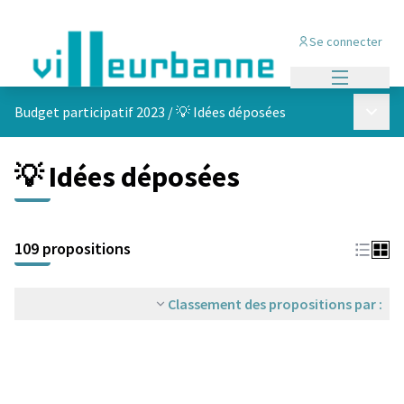
Se connecter
Menu princi
Menu p
Budget participatif 2023
/
💡 Idées déposées
💡 Idées déposées
Passer la carte
Leaflet
|
©
OpenStreetMap
contributors
L'élément suivant est une carte qui présente les éléments de cet
+
109 propositions
−
Classement des propositions par :