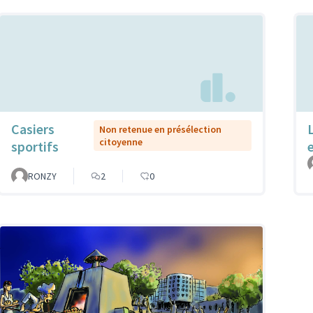
Casiers
Non retenue en présélection
citoyenne
sportifs
RONZY
2
0