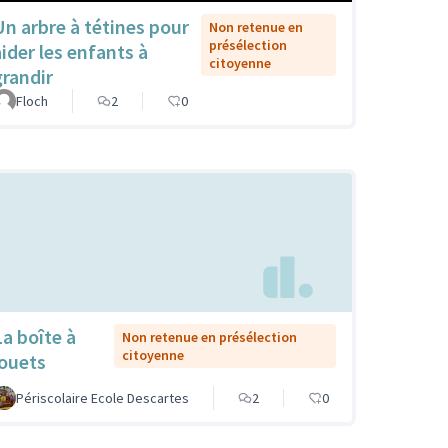
Un arbre à tétines pour
Non retenue en
présélection
aider les enfants à
citoyenne
grandir
Floch
2
0
La boîte à
Non retenue en présélection
citoyenne
jouets
Périscolaire Ecole Descartes
2
0