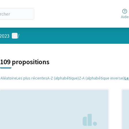
Aide
Menu utilisateur
 2023
/
 la carte
 suivant est une carte qui présente les éléments de cette page comm
109 propositions
Aléatoire
Les plus récentes
A-Z (alphabétique)
Z-A (alphabétique inverse)
Le