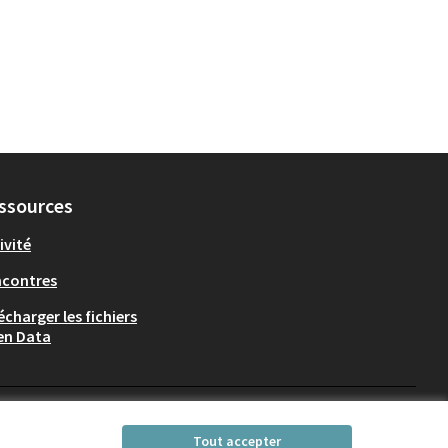
ssources
ivité
ncontres
écharger les fichiers
en Data
Participez Villeurbanne sur X
Participez Villeurbanne sur Fac
Participez Villeurbanne su
Participez Villeurban
Tout accepter