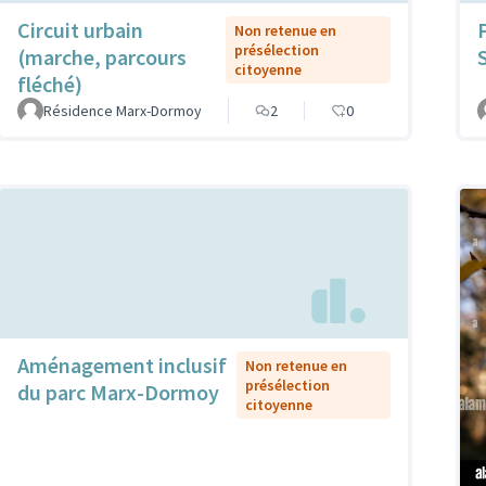
Circuit urbain
Non retenue en
présélection
(marche, parcours
citoyenne
fléché)
Résidence Marx-Dormoy
2
0
Aménagement inclusif
Non retenue en
présélection
du parc Marx-Dormoy
citoyenne