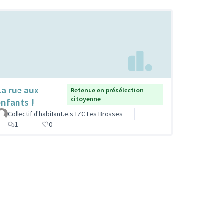
La rue aux
Retenue en présélection
citoyenne
enfants !
Collectif d'habitant.e.s TZC Les Brosses
1
0