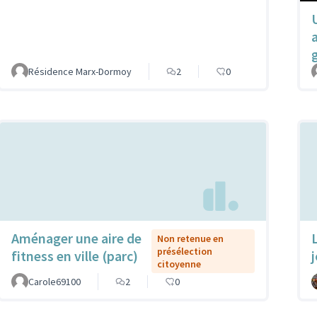
Résidence Marx-Dormoy
2
0
Aménager une aire de
Non retenue en
présélection
fitness en ville (parc)
citoyenne
Carole69100
2
0