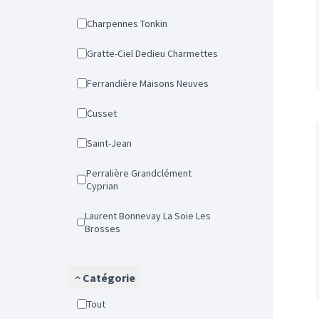
Charpennes Tonkin
Gratte-Ciel Dedieu Charmettes
Ferrandière Maisons Neuves
Cusset
Saint-Jean
Perralière Grandclément
Cyprian
Laurent Bonnevay La Soie Les
Brosses
Catégorie
Tout