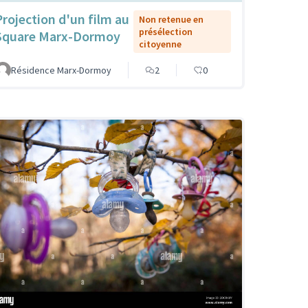
Projection d'un film au
Non retenue en
présélection
Square Marx-Dormoy
citoyenne
Résidence Marx-Dormoy
2
0