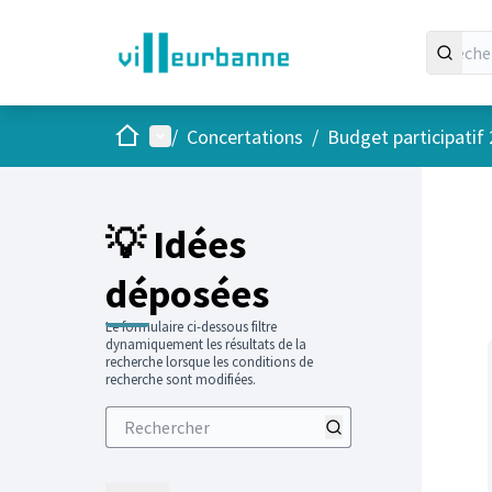
Accueil
Menu principal
/
Concertations
/
Budget participatif
Passer
L'élément
+
−
💡 Idées
déposées
Le formulaire ci-dessous filtre
dynamiquement les résultats de la
recherche lorsque les conditions de
recherche sont modifiées.