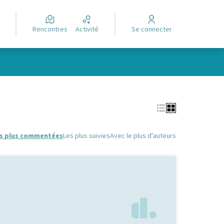
Rencontres
Activité
Se connecter
Leaflet
|
©
OpenStreetMap
contributors
e des points de carte. L'élément peut être utilisé avec un lecteur
s plus commentées
Les plus suivies
Avec le plus d'auteurs