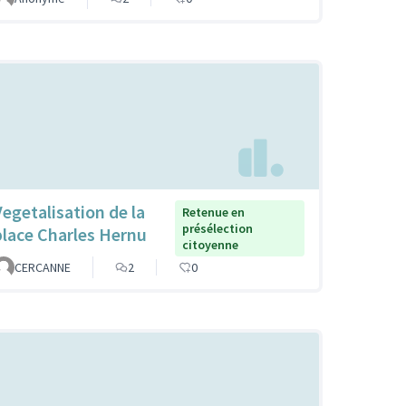
Vegetalisation de la
Retenue en
présélection
place Charles Hernu
citoyenne
CERCANNE
2
0