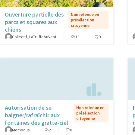
Ouverture partielle des
Non retenue en
présélection
parcs et squares aux
citoyenne
chiens
Collectif_LaTruffeAuVent
13
0
Autorisation de se
Non retenue en
présélection
baigner/rafraîchir aux
citoyenne
fontaines des gratte-ciel
Momodus
2
0