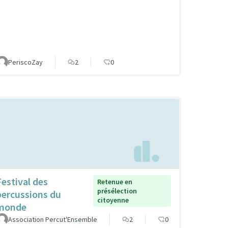
PeriscoZay
2
0
Festival des
Retenue en
présélection
percussions du
citoyenne
monde
Association Percut'Ensemble
2
0