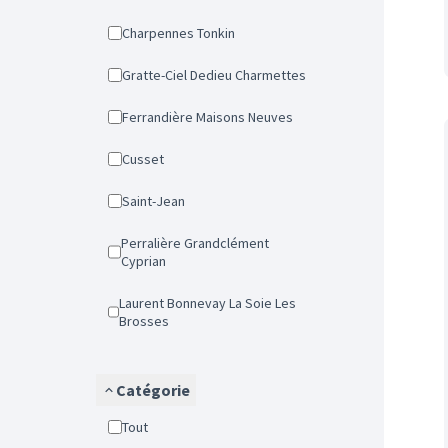
Charpennes Tonkin
Gratte-Ciel Dedieu Charmettes
Ferrandière Maisons Neuves
Cusset
Saint-Jean
Perralière Grandclément
Cyprian
Laurent Bonnevay La Soie Les
Brosses
Catégorie
Tout