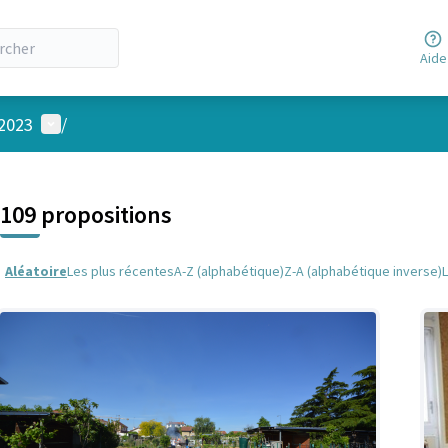
Aide
Menu utilisateur
 2023
/
 la carte
 suivant est une carte qui présente les éléments de cette page comm
109 propositions
Aléatoire
Les plus récentes
A-Z (alphabétique)
Z-A (alphabétique inverse)