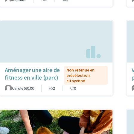
Aménager une aire de
Non retenue en
présélection
fitness en ville (parc)
citoyenne
Carole69100
2
0