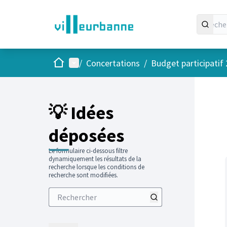
Accueil
Menu principal
/
Concertations
/
Budget participatif
Passer
L'élément
+
−
💡 Idées
déposées
Le formulaire ci-dessous filtre
dynamiquement les résultats de la
recherche lorsque les conditions de
recherche sont modifiées.