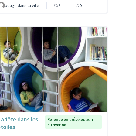
bouge dans ta ville
2
0
La tête dans les
Retenue en présélection
citoyenne
étoiles