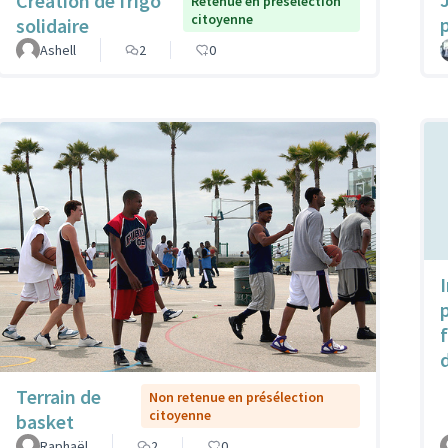
Création de frigo
Retenue en présélection
citoyenne
solidaire
Ashell
2
0
Terrain de
Non retenue en présélection
citoyenne
basket
Raphaël
2
0