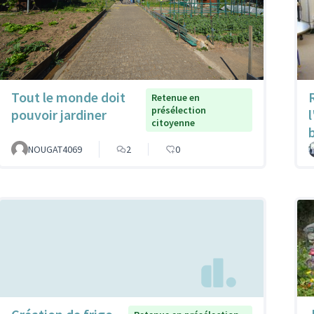
Tout le monde doit
Retenue en
présélection
pouvoir jardiner
citoyenne
NOUGAT4069
2
0