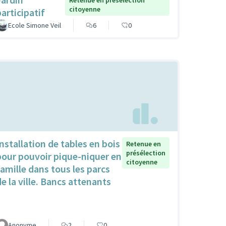
Retenue en présélection
citoyenne
participatif
Ecole Simone Veil
6
0
Installation de tables en bois
Retenue en
présélection
pour pouvoir pique-niquer en
citoyenne
famille dans tous les parcs
de la ville. Bancs attenants
Anonyme
2
0