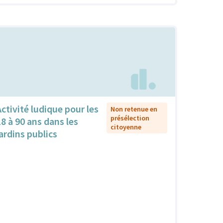
Activité ludique pour les
Non retenue en
présélection
18 à 90 ans dans les
citoyenne
jardins publics