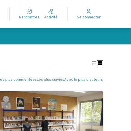
Rencontres
Activité
Se connecter
Leaflet
|
©
OpenStreetMap
contributors
e des points de carte. L'élément peut être utilisé avec un lecteur
Les plus commentées
Les plus suivies
Avec le plus d'auteurs