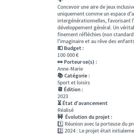
Concevoir une aire de jeux inclus
uniquement comme un espace d’amu
intergénérationnelles, favorisant
développement général. Un véritabl
finement réfléchies (non standardi
l’imaginaire et au rêve des enfants
💶 Budget :
100 000 €
👀 Porteur·se(s) :
Anne-Marie
📚 Catégorie :
Sport et loisirs
📆 Édition :
2023
⏳ État d'avancement
Réalisé
🚧 Évolution du projet :
1️⃣ Réunion avec la porteuse du pro
2️⃣ 2024 : Le projet était initialem