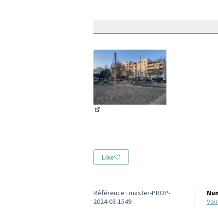
(Lien externe)
Like
Référence : master-PROP-
Num
2024-03-1549
vo