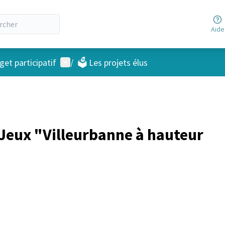
Aide
Menu utilisateur
et participatif
/
🗳️ Les projets élus
 Jeux "Villeurbanne à hauteur