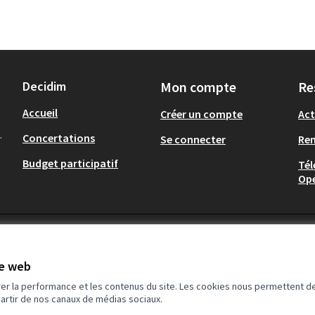
Decidim
Mon compte
Re
Accueil
Créer un compte
Act
.
Concertations
Se connecter
Re
Budget participatif
Tél
Op
te web
rer la performance et les contenus du site. Les cookies nous permettent de
partir de nos canaux de médias sociaux.