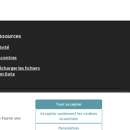
ssources
ivité
ncontres
écharger les fichiers
en Data
Participez Villeurbanne sur X
Participez Villeurbanne sur Fac
Participez Villeurbanne su
Participez Villeurban
Tout accepter
(Lien externe)
(Lien externe)
(Lien externe)
(Lien externe)
Accepter seulement les cookies
 fournir une
essentiels
Licence Creative Comm
(Lien externe)
Paramètres