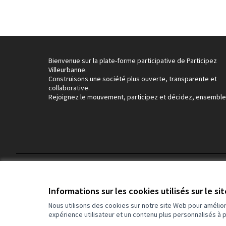
Bienvenue sur la plate-forme participative de Participez
Villeurbanne.
Construisons une société plus ouverte, transparente et
collaborative.
Rejoignez le mouvement, participez et décidez, ensemble
Conditions d'utilisation
Paramètres des cookies
Informations sur les cookies utilisés sur le si
Nous utilisons des cookies sur notre site Web pour amélio
expérience utilisateur et un contenu plus personnalisés à 
(Lien externe)