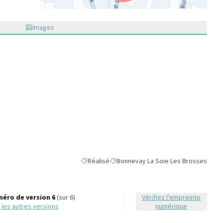
(Lien externe)
Images
Réalisé
Bonnevay La Soie Les Brosses
Filtrer les résultats de la catégorie : Réalisé
Filtrer les résultats pour le secteur 
éro de version 6
(sur 6)
Vérifiez l'empreinte
ir les autres versions
numérique