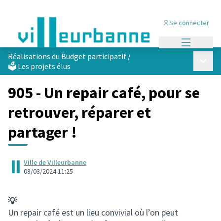
Se connecter
Menu princi
Réalisations du Budget participatif
/
Menu p
🗳️ Les projets élus
905 - Un repair café, pour se
retrouver, réparer et
partager !
Ville de Villeurbanne
08/03/2024 11:25
💡
Un repair café est un lieu convivial où l’on peut