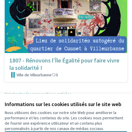
1807 - Rénovons l’Île Égalité pour faire vivre
la solidarité !
Ville de Villeurbanne
0
Voir toutes les propositions retirées
Informations sur les cookies utilisés sur le site web
Nous utilisons des cookies sur notre site Web pour améliorer la
Conditions d'utilisation
performance et les contenus du site. Les cookies nous permettent
Paramètres des cookies
de fournir une expérience utilisateur et un contenu plus
Participez Villeurbanne sur X
Participez Villeurbanne sur Facebook
Participez Villeurbanne sur Instagram
Participez Villeurbanne sur YouTube
personnalisés à partir de nos canaux de médias sociaux.