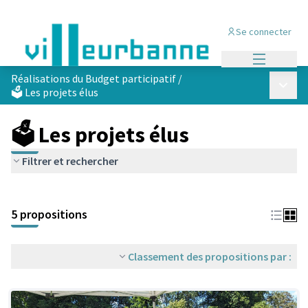
Se connecter
Menu princi
Réalisations du Budget participatif
/
Menu p
🗳️ Les projets élus
🗳️ Les projets élus
Filtrer et rechercher
Passer la carte
Leaflet
|
©
OpenStreetMap
contributors
L'élément suivant est une carte qui présente les éléments de cet
+
5 propositions
−
Classement des propositions par :