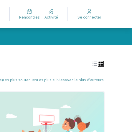
Rencontres
Activité
Se connecter
Leaflet
|
©
OpenStreetMap
contributors
e des points de carte. L'élément peut être utilisé avec un lecteur
e)
Les plus soutenues
Les plus suivies
Avec le plus d'auteurs