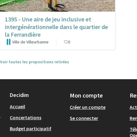
1395 - Une aire de jeu inclusive et
intergénérationnelle dans le quartier de
la Ferrandière
Ville de Villeurbanne
0
Voir toutes les propositions retirées
Decidim
Mon compte
Re
Accueil
Créer un compte
Act
.
Concertations
Se connecter
Re
Budget participatif
Tél
Op