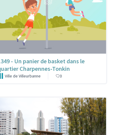
1349 - Un panier de basket dans le
quartier Charpennes-Tonkin
Ville de Villeurbanne
0