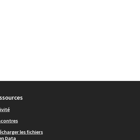
ssources
ivité
ncontres
écharger les fichiers
en Data