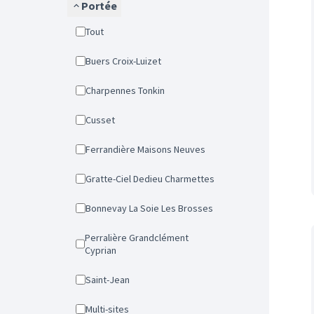
Portée
Tout
Buers Croix-Luizet
Charpennes Tonkin
Cusset
Ferrandière Maisons Neuves
Gratte-Ciel Dedieu Charmettes
Bonnevay La Soie Les Brosses
Perralière Grandclément
Cyprian
Saint-Jean
Multi-sites