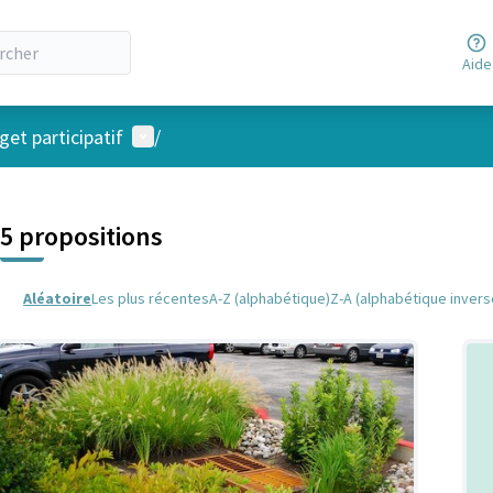
Aide
Menu utilisateur
et participatif
/
 la carte
 suivant est une carte qui présente les éléments de cette page comm
5 propositions
Aléatoire
Les plus récentes
A-Z (alphabétique)
Z-A (alphabétique invers