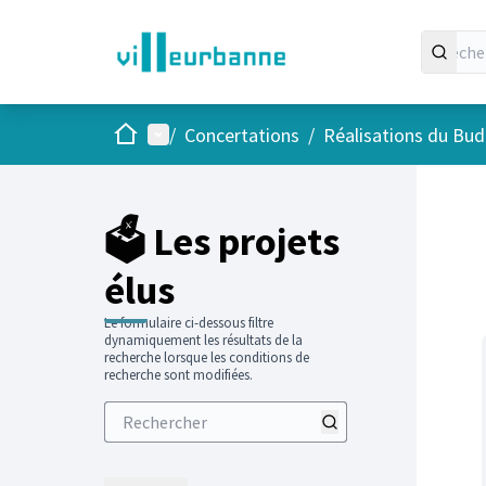
Accueil
Menu principal
/
Concertations
/
Réalisations du Budg
Passer
L'élément
+
−
🗳️ Les projets
élus
Le formulaire ci-dessous filtre
dynamiquement les résultats de la
recherche lorsque les conditions de
recherche sont modifiées.