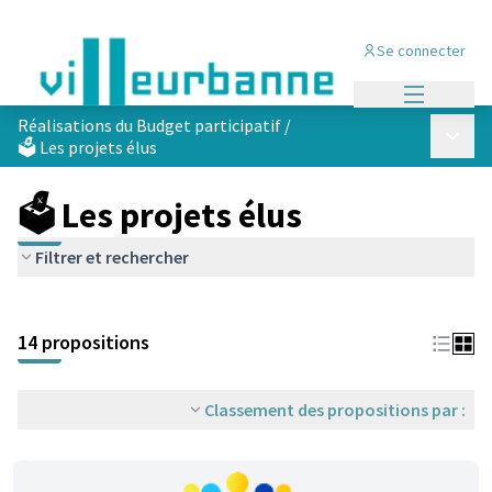
Se connecter
Menu princi
Réalisations du Budget participatif
/
Menu p
🗳️ Les projets élus
🗳️ Les projets élus
Filtrer et rechercher
Passer la carte
Leaflet
|
©
OpenStreetMap
contributors
L'élément suivant est une carte qui présente les éléments de cet
+
14 propositions
−
Classement des propositions par :