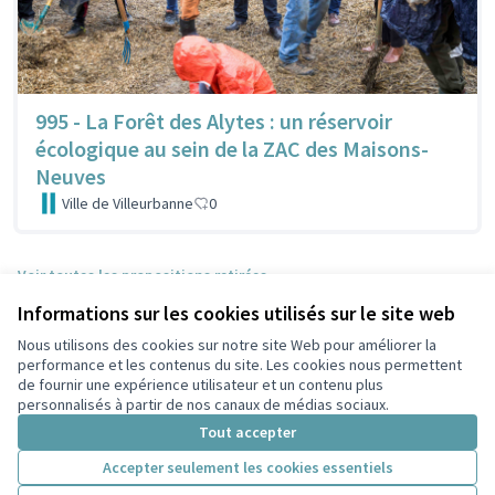
995 - La Forêt des Alytes : un réservoir
écologique au sein de la ZAC des Maisons-
Neuves
Ville de Villeurbanne
0
Voir toutes les propositions retirées
Informations sur les cookies utilisés sur le site web
Nous utilisons des cookies sur notre site Web pour améliorer la
Conditions d'utilisation
performance et les contenus du site. Les cookies nous permettent
Paramètres des cookies
de fournir une expérience utilisateur et un contenu plus
Participez Villeurbanne sur X
Participez Villeurbanne sur Facebook
Participez Villeurbanne sur Instagram
Participez Villeurbanne sur YouTube
personnalisés à partir de nos canaux de médias sociaux.
(Lien externe)
(Lien externe)
(Lien externe)
(Lien externe)
Tout accepter
Accepter seulement les cookies essentiels
Licence Cre
(Lien extern