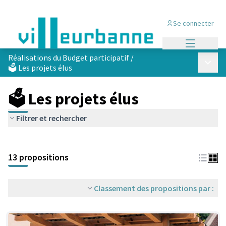
Se connecter
Menu princi
Réalisations du Budget participatif
/
Menu p
🗳️ Les projets élus
🗳️ Les projets élus
Filtrer et rechercher
Passer la carte
Leaflet
|
©
OpenStreetMap
contributors
L'élément suivant est une carte qui présente les éléments de cet
+
13 propositions
−
Classement des propositions par :