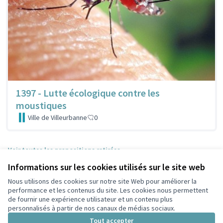
1397 - Lutte écologique contre les
moustiques
Ville de Villeurbanne
0
Voir toutes les propositions retirées
Informations sur les cookies utilisés sur le site web
Nous utilisons des cookies sur notre site Web pour améliorer la
Conditions d'utilisation
performance et les contenus du site. Les cookies nous permettent
Paramètres des cookies
de fournir une expérience utilisateur et un contenu plus
Participez Villeurbanne sur X
Participez Villeurbanne sur Facebook
Participez Villeurbanne sur Instagram
Participez Villeurbanne sur YouTube
personnalisés à partir de nos canaux de médias sociaux.
(Lien externe)
(Lien externe)
(Lien externe)
(Lien externe)
Tout accepter