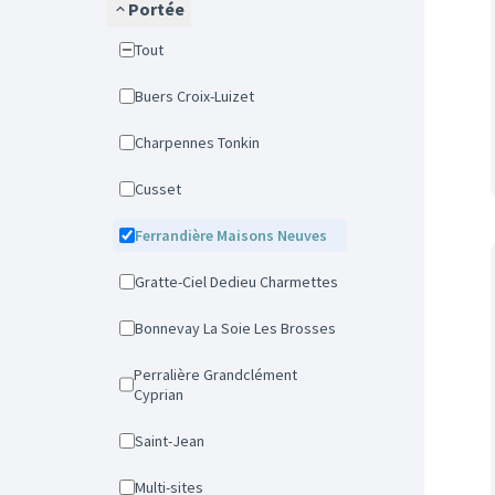
Portée
Tout
Buers Croix-Luizet
Charpennes Tonkin
Cusset
Ferrandière Maisons Neuves
Gratte-Ciel Dedieu Charmettes
Bonnevay La Soie Les Brosses
Perralière Grandclément
Cyprian
Saint-Jean
Multi-sites