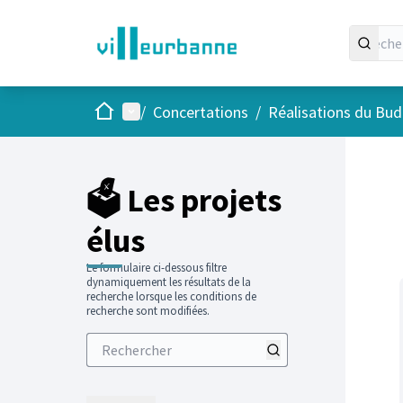
Accueil
Menu principal
/
Concertations
/
Réalisations du Budg
Passer
L'élément
+
−
🗳️ Les projets
élus
Le formulaire ci-dessous filtre
dynamiquement les résultats de la
recherche lorsque les conditions de
recherche sont modifiées.