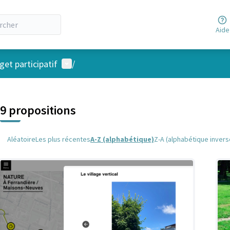
Aide
Menu utilisateur
et participatif
/
 la carte
 suivant est une carte qui présente les éléments de cette page comm
9 propositions
Aléatoire
Les plus récentes
A-Z (alphabétique)
Z-A (alphabétique invers