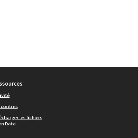
ssources
ivité
ncontres
écharger les fichiers
en Data