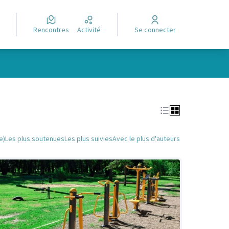
Rencontres
Activité
Se connecter
Leaflet
|
©
OpenStreetMap
contributors
e des points de carte. L'élément peut être utilisé avec un lecteur
e)
Les plus soutenues
Les plus suivies
Avec le plus d'auteurs