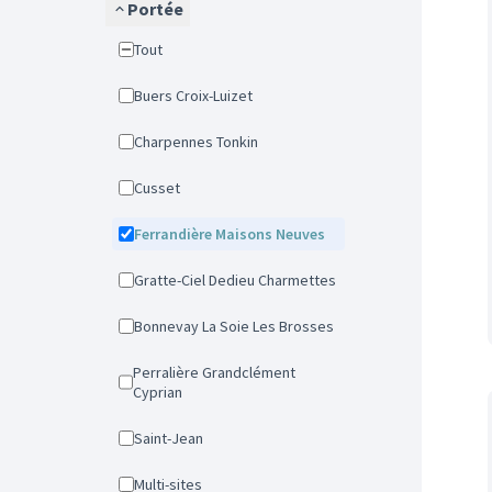
Portée
Tout
Buers Croix-Luizet
Charpennes Tonkin
Cusset
Ferrandière Maisons Neuves
Gratte-Ciel Dedieu Charmettes
Bonnevay La Soie Les Brosses
Perralière Grandclément
Cyprian
Saint-Jean
Multi-sites