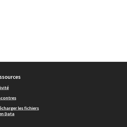
ssources
ivité
ncontres
écharger les fichiers
en Data