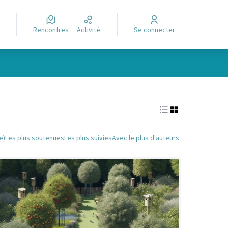
Rencontres
Activité
Se connecter
Leaflet
|
©
OpenStreetMap
contributors
e des points de carte. L'élément peut être utilisé avec un lecteur
e)
Les plus soutenues
Les plus suivies
Avec le plus d'auteurs