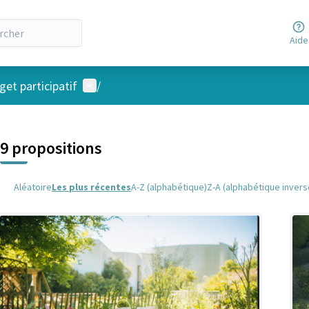
Aide
Menu utilisateur
et participatif
/
 la carte
 suivant est une carte qui présente les éléments de cette page comm
9 propositions
Aléatoire
Les plus récentes
A-Z (alphabétique)
Z-A (alphabétique invers