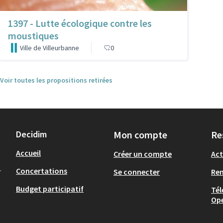
1397 - Lutte écologique contre les
moustiques
Ville de Villeurbanne
0
Voir toutes les propositions retirées
Decidim
Mon compte
Re
Accueil
Créer un compte
Act
.
Concertations
Se connecter
Re
Budget participatif
Tél
Op