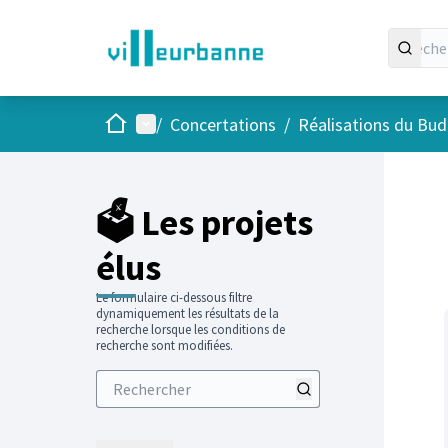
Accueil
Menu principal
/
Concertations
/
Réalisations du Budg
Passer
L'élément
+
−
🗳️ Les projets
élus
Le formulaire ci-dessous filtre
dynamiquement les résultats de la
recherche lorsque les conditions de
recherche sont modifiées.