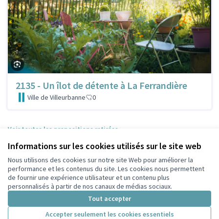
2135 - Un îlot de détente à La Ferrandière
Ville de Villeurbanne
0
Voir toutes les propositions retirées
Informations sur les cookies utilisés sur le site web
Nous utilisons des cookies sur notre site Web pour améliorer la
Conditions d'utilisation
performance et les contenus du site. Les cookies nous permettent
Paramètres des cookies
de fournir une expérience utilisateur et un contenu plus
Participez Villeurbanne sur X
Participez Villeurbanne sur Facebook
Participez Villeurbanne sur Instagram
Participez Villeurbanne sur YouTube
personnalisés à partir de nos canaux de médias sociaux.
(Lien externe)
(Lien externe)
(Lien externe)
(Lien externe)
Tout accepter
Accepter seulement les cookies essentiels