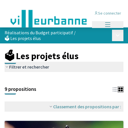
Se connecter
Menu princi
Réalisations du Budget participatif
/
Menu p
🗳️ Les projets élus
🗳️ Les projets élus
Filtrer et rechercher
Passer la carte
Leaflet
|
©
OpenStreetMap
contributors
L'élément suivant est une carte qui présente les éléments de cet
+
9 propositions
−
Classement des propositions par :