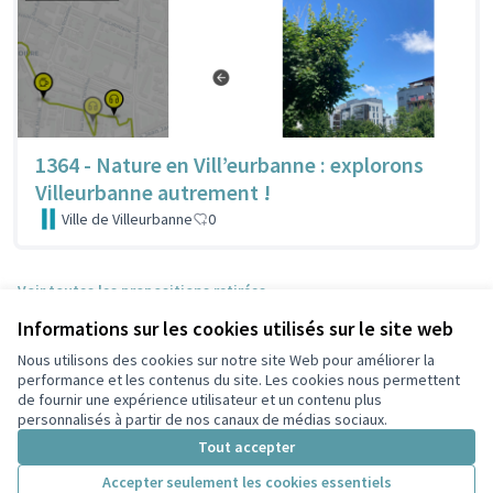
1364 - Nature en Vill’eurbanne : explorons
Villeurbanne autrement !
Ville de Villeurbanne
0
Voir toutes les propositions retirées
Informations sur les cookies utilisés sur le site web
Nous utilisons des cookies sur notre site Web pour améliorer la
Conditions d'utilisation
performance et les contenus du site. Les cookies nous permettent
Paramètres des cookies
de fournir une expérience utilisateur et un contenu plus
Participez Villeurbanne sur X
Participez Villeurbanne sur Facebook
Participez Villeurbanne sur Instagram
Participez Villeurbanne sur YouTube
personnalisés à partir de nos canaux de médias sociaux.
(Lien externe)
(Lien externe)
(Lien externe)
(Lien externe)
Tout accepter
Accepter seulement les cookies essentiels