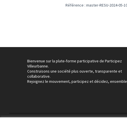
Référence : master-RESU-2024-05-1
Bienvenue sur la plate-forme participative de Participez
Villeurbanne.
Construisons une société plus ouverte, transparente et
collaborative.
Rejoignez le mouvement, participez et décidez, ensemble
Conditions d'utilisation
Paramètres des cookies