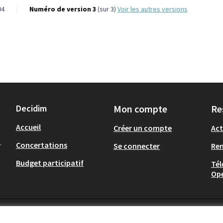
04
Numéro de version 3
(sur 3)
voir les autres versions
Decidim
Mon compte
Re
Accueil
Créer un compte
Act
.
Concertations
Se connecter
Re
Budget participatif
Tél
Op