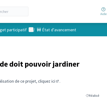
Aide
Menu utilisateur
et participatif
/
🚧 État d'avancement
de doit pouvoir jardiner
alisation de ce projet, cliquez
ici
.
(S'ouvre dans un nouvel ongl
Réalisé
Filtrer les résu