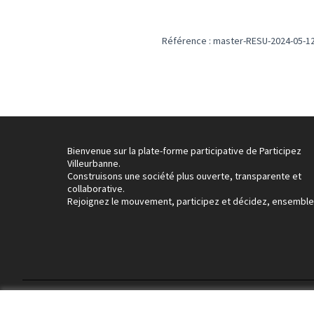
Référence : master-RESU-2024-05-1
Bienvenue sur la plate-forme participative de Participez
Villeurbanne.
Construisons une société plus ouverte, transparente et
collaborative.
Rejoignez le mouvement, participez et décidez, ensemble
Conditions d'utilisation
Paramètres des cookies