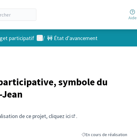
Aide
Menu utilisateur
et participatif
/
🚧 État d'avancement
participative, symbole du
-Jean
alisation de ce projet, cliquez
ici
.
(S'ouvre dans un nouvel ongl
En cours de réalisation
Filtrer les résultats de la caté