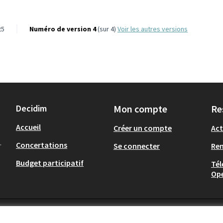
25
Numéro de version 4
(sur 4)
voir les autres versions
Decidim
Mon compte
Re
Accueil
Créer un compte
Act
.
Concertations
Se connecter
Re
Budget participatif
Tél
Op