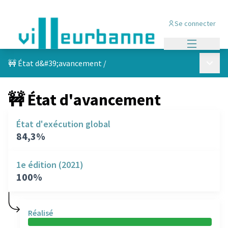
Se connecter
Menu princi
Menu p
🚧 État d&#39;avancement
/
🚧 État d'avancement
État d'exécution global
84,3%
1e édition (2021)
100%
Réalisé