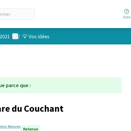
Aide
Menu utilisateur
 2021
/
💡 Vos idées
ue parce que :
uare du Couchant
isons Neuves
Retenue