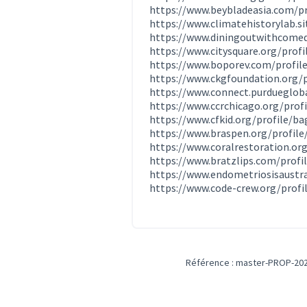
https://www.beybladeasia.com/p
https://www.climatehistorylab.si
https://www.diningoutwithcomed
https://www.citysquare.org/prof
https://www.boporev.com/profil
https://www.ckgfoundation.org/
https://www.connect.purdueglob
https://www.ccrchicago.org/prof
https://www.cfkid.org/profile/b
https://www.braspen.org/profil
https://www.coralrestoration.or
https://www.bratzlips.com/profil
https://www.endometriosisaustra
https://www.code-crew.org/prof
Référence : master-PROP-202