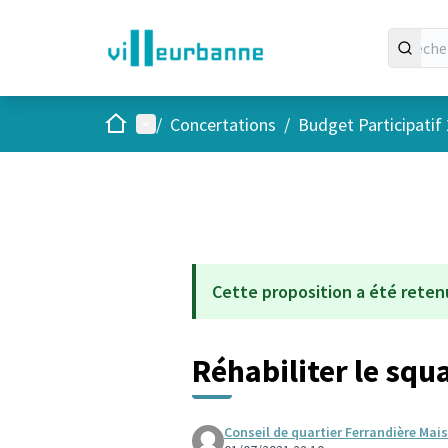
Accueil
Menu principal
/
Concertations
/
Budget Participatif
Cette proposition a été reten
Réhabiliter le sq
Conseil de quartier Ferrandière Ma