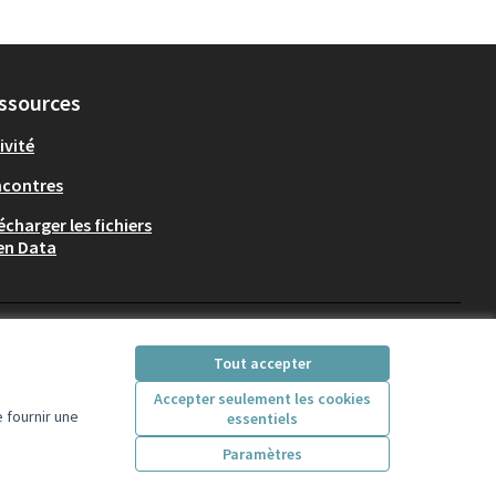
ssources
ivité
ncontres
écharger les fichiers
en Data
Participez Villeurbanne sur X
Participez Villeurbanne sur Fac
Participez Villeurbanne su
Participez Villeurban
Tout accepter
(Lien externe)
(Lien externe)
(Lien externe)
(Lien externe)
Accepter seulement les cookies
 fournir une
essentiels
Licence Creative Comm
(Lien externe)
Paramètres