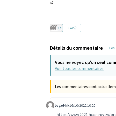
(Lien externe)
+7
Like
Détails du commentaire
Les
Vous ne voyez qu'un seul com
Voir tous les commentaires
Les commentaires sont actuellement
togel-hk
16/10/2022 10:20
Commentaire 2114 (réponse au commen
https://www.2021.hccg.gov.tw/pr