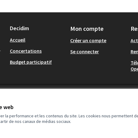
Decidim
Mon compte
Re
Accueil
Créer un compte
Act
.
Concertations
Se connecter
Re
Budget participatif
Tél
Op
te web
rer la performance et les contenus du site. Les cookies nous permettent de
partir de nos canaux de médias sociaux.