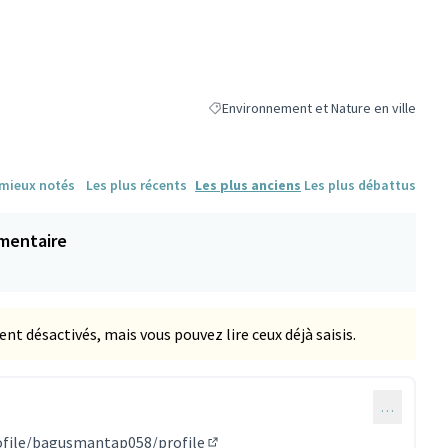
Environnement et Nature en ville
Filtrer les résultats de la catégorie : En
 mieux notés
Les plus récents
Les plus anciens
Les plus débattus
mentaire
 désactivés, mais vous pouvez lire ceux déjà saisis.
…
taire 1142)
ofile/bagusmantap058/profile