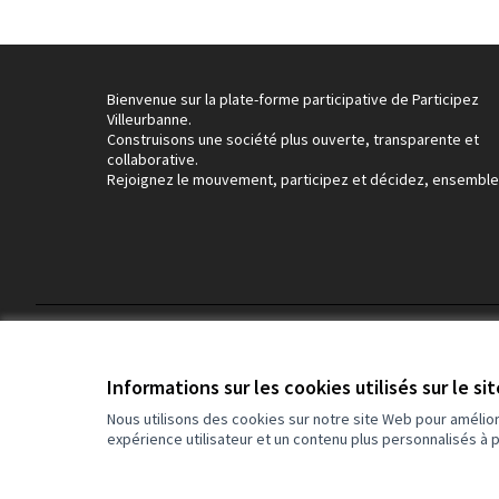
Bienvenue sur la plate-forme participative de Participez
Villeurbanne.
Construisons une société plus ouverte, transparente et
collaborative.
Rejoignez le mouvement, participez et décidez, ensemble
Conditions d'utilisation
Paramètres des cookies
Informations sur les cookies utilisés sur le si
Nous utilisons des cookies sur notre site Web pour amélio
expérience utilisateur et un contenu plus personnalisés à 
(Lien externe)
Site réalisé grâce au
logiciel libre Decidim
.
(Lien externe)