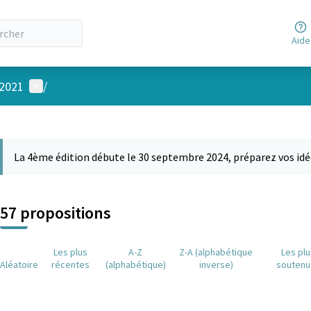
Aide
Menu utilisateur
 2021
/
 la carte
 suivant est une carte qui présente les éléments de cette page comm
La 4ème édition débute le 30 septembre 2024, préparez vos idé
57 propositions
Les plus
A-Z
Z-A (alphabétique
Les pl
Aléatoire
récentes
(alphabétique)
inverse)
soutenu