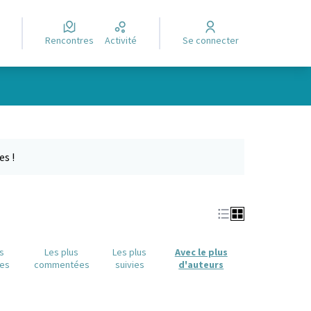
Rencontres
Activité
Se connecter
e des points de carte. L'élément peut être utilisé avec un lecteur
es !
us
Les plus
Les plus
Avec le plus
es
commentées
suivies
d'auteurs