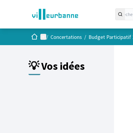
Accueil
Menu principal
/
Concertations
/
Budget Participatif
Passer
L'élément
💡 Vos idées