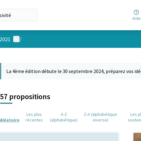
Aide
Menu utilisateur
 2021
/
 la carte
 suivant est une carte qui présente les éléments de cette page comm
La 4ème édition débute le 30 septembre 2024, préparez vos idé
57 propositions
Les plus
A-Z
Z-A (alphabétique
Les p
Aléatoire
récentes
(alphabétique)
inverse)
soute