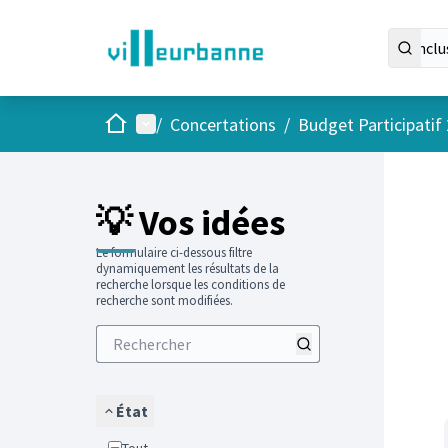
Accueil
Menu principal
/
Concertations
/
Budget Participatif
Passer
L'élément
💡 Vos idées
Le formulaire ci-dessous filtre
dynamiquement les résultats de la
recherche lorsque les conditions de
recherche sont modifiées.
État