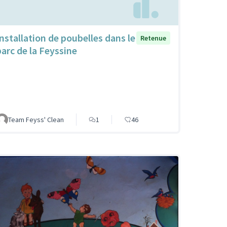
Installation de poubelles dans le
Retenue
parc de la Feyssine
Team Feyss' Clean
1
46