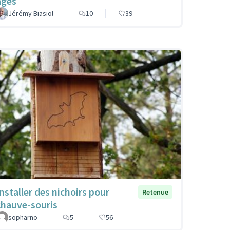
agés
Jérémy Biasiol
10
39
Installer des nichoirs pour
Retenue
chauve-souris
sopharno
5
56