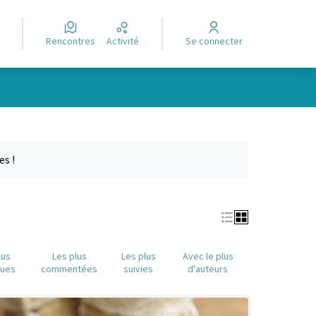
Rencontres
Activité
Se connecter
e des points de carte. L'élément peut être utilisé avec un lecteur
es !
lus
Les plus
Les plus
Avec le plus
nues
commentées
suivies
d'auteurs