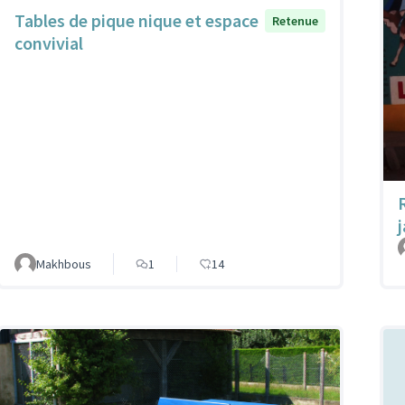
Tables de pique nique et espace
Retenue
convivial
Makhbous
1
14