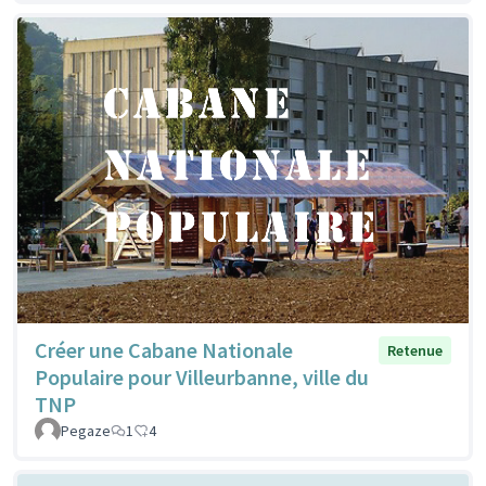
Créer une Cabane Nationale
Retenue
Populaire pour Villeurbanne, ville du
TNP
Pegaze
1
4