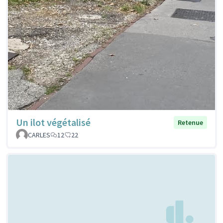
Un ilot végétalisé
Retenue
CARLES
12
22