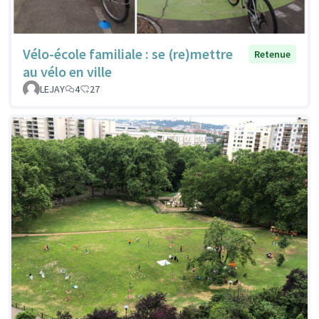
Vélo-école familiale : se (re)mettre
Retenue
au vélo en ville
LEJAY
4
27