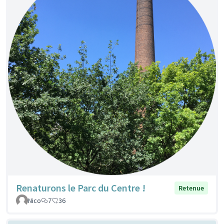
Renaturons le Parc du Centre !
Retenue
Nico
7
36