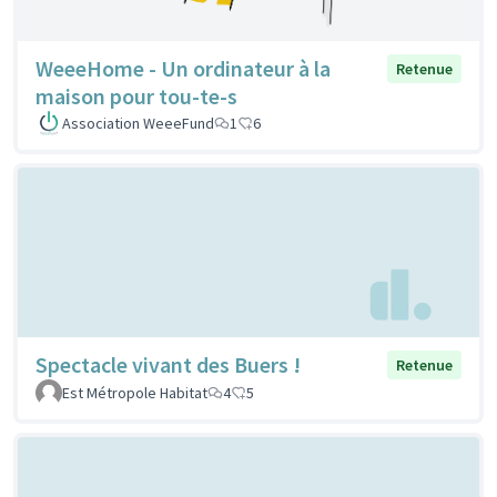
WeeeHome - Un ordinateur à la
Retenue
maison pour tou-te-s
Association WeeeFund
1
6
Spectacle vivant des Buers !
Retenue
Est Métropole Habitat
4
5