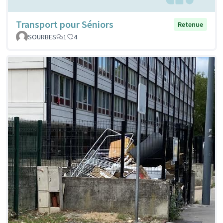
Transport pour Séniors
Retenue
SOURBES
1
4