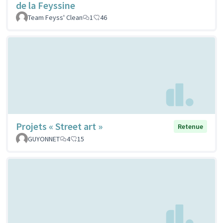
de la Feyssine
Team Feyss' Clean
1
46
Projets « Street art »
Retenue
GUYONNET
4
15