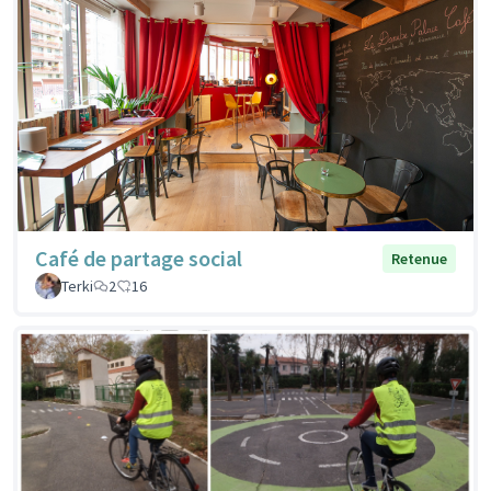
Café de partage social
Retenue
Terki
2
16