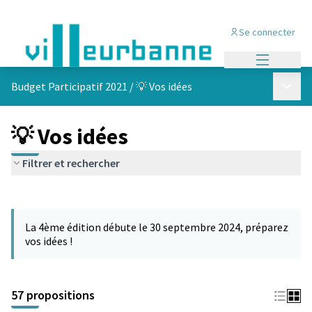
Se connecter
Menu princi
Menu p
Budget Participatif 2021
/
💡 Vos idées
💡 Vos idées
Filtrer et rechercher
Passer la carte
L'élément suivant est une carte qui présente les éléments de cet
La 4ème édition débute le 30 septembre 2024, préparez
vos idées !
57 propositions