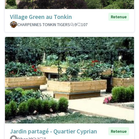
Village Green au Tonkin
Retenue
CHARPENNES TONKIN TIGERS
9
107
Jardin partagé - Quartier Cyprian
Retenue
Bibop39
2
7