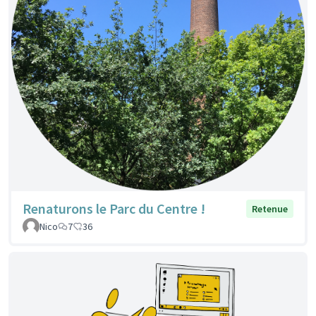
Renaturons le Parc du Centre !
Retenue
Nico
7
36