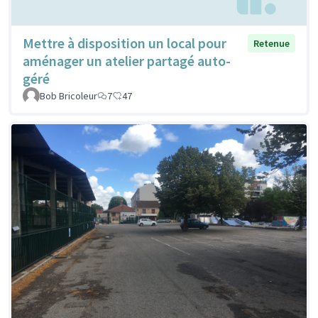
Mettre à disposition un local pour
Retenue
aménager un atelier partagé auto-
géré
Bob Bricoleur
7
47