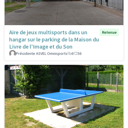
Aire de jeux multisports dans un
Retenue
hangar sur le parking de la Maison du
Livre de l'Image et du Son
Présidente ASVEL Omnisports
6
56