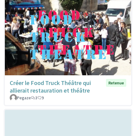
Créer le Food Truck Théâtre qui
Retenue
allierait restauration et théâtre
Pegaze
3
9