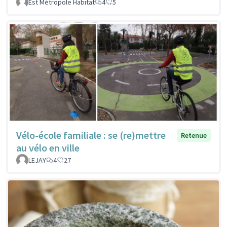
Est Métropole Habitat
4
5
Vélo-école familiale : se (re)mettre
Retenue
au vélo en ville
LEJAY
4
27