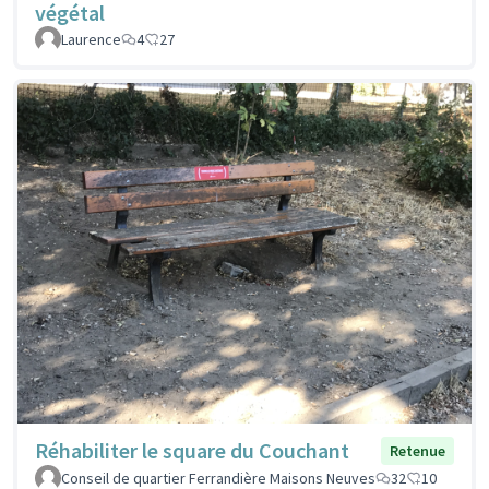
végétal
Laurence
4
27
Réhabiliter le square du Couchant
Retenue
Conseil de quartier Ferrandière Maisons Neuves
32
10