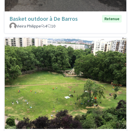
Basket outdoor à De Barros
Retenue
Vieira Philippe
4
10