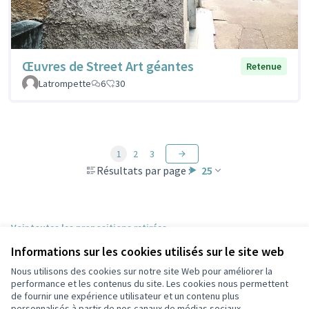
Œuvres de Street Art géantes
Retenue
Latrompette
6
30
1
2
3
Résultats par page :
25
Voir toutes les propositions retirées
Informations sur les cookies utilisés sur le site web
Nous utilisons des cookies sur notre site Web pour améliorer la
Conditions d'utilisation
performance et les contenus du site. Les cookies nous permettent
Paramètres des cookies
de fournir une expérience utilisateur et un contenu plus
Participez Villeurbanne sur X
Participez Villeurbanne sur Facebook
Participez Villeurbanne sur Instagram
Participez Villeurbanne sur YouTube
personnalisés à partir de nos canaux de médias sociaux.