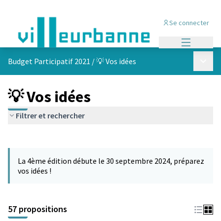
Se connecter
Menu princi
Menu p
Budget Participatif 2021
/
💡 Vos idées
💡 Vos idées
Filtrer et rechercher
Passer la carte
L'élément suivant est une carte qui présente les éléments de cet
La 4ème édition débute le 30 septembre 2024, préparez
vos idées !
57 propositions