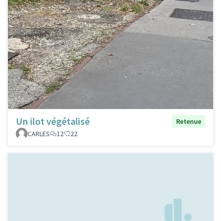
Un ilot végétalisé
Retenue
CARLES
12
22