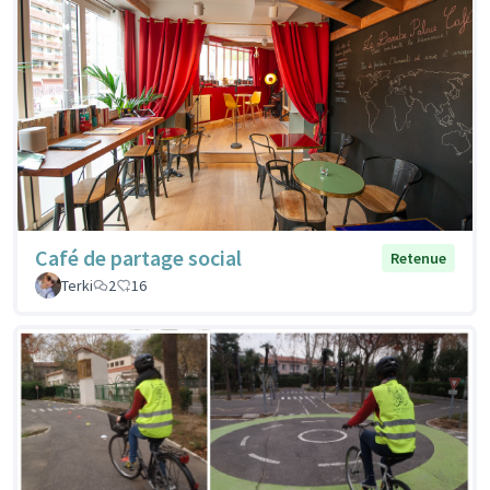
Café de partage social
Retenue
Terki
2
16