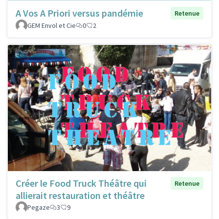
A Vos A Priori versus pandémie
Retenue
GEM Envol et Cie
0
2
Créer le Food Truck Théâtre qui
Retenue
allierait restauration et théâtre
Pegaze
3
9