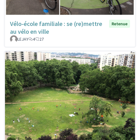
Vélo-école familiale : se (re)mettre
Retenue
au vélo en ville
LEJAY
4
27