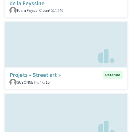
de la Feyssine
Team Feyss' Clean
1
46
Projets « Street art »
Retenue
GUYONNET
4
15