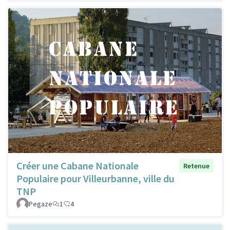
Créer une Cabane Nationale
Retenue
Populaire pour Villeurbanne, ville du
TNP
Pegaze
1
4