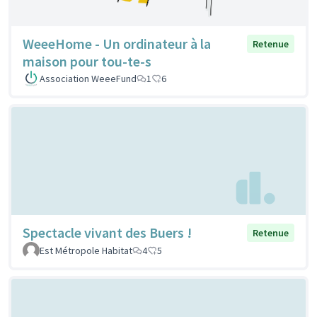
WeeeHome - Un ordinateur à la
Retenue
maison pour tou-te-s
Association WeeeFund
1
6
Spectacle vivant des Buers !
Retenue
Est Métropole Habitat
4
5