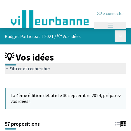
Se connecter
Menu princi
Menu p
Budget Participatif 2021
/
💡 Vos idées
💡 Vos idées
Filtrer et rechercher
Passer la carte
L'élément suivant est une carte qui présente les éléments de cet
La 4ème édition débute le 30 septembre 2024, préparez
vos idées !
57 propositions