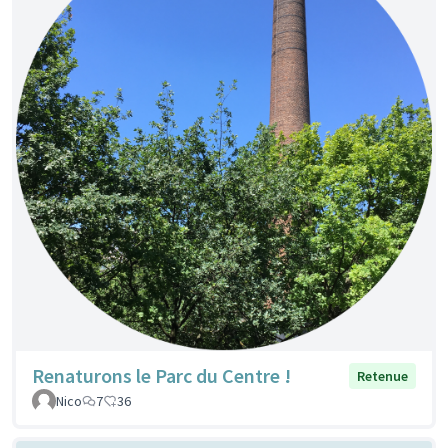
Renaturons le Parc du Centre !
Retenue
Nico
7
36