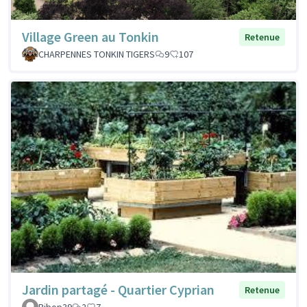
Village Green au Tonkin
Retenue
CHARPENNES TONKIN TIGERS
9
107
Jardin partagé - Quartier Cyprian
Retenue
Bibop39
2
7