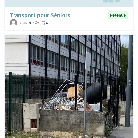
Transport pour Séniors
Retenue
SOURBES
1
4