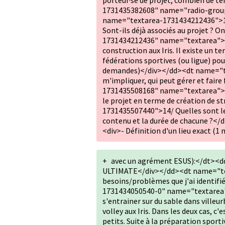
porteur·se de projet, combien de te
1731435382608" name="radio-grou
name="textarea-1731434212436">12/
Sont-ils déjà associés au projet ? O
1731434212436" name="textarea"><di
construction aux Iris. Il existe un t
fédérations sportives (ou ligue) pourr
demandes)</div></dd><dt name="tex
m'impliquer, qui peut gérer et fair
1731435508168" name="textarea"><d
le projet en terme de création de 
1731435507440">14/ Quelles sont les
contenu et la durée de chacune ?<
<div>- Définition d'un lieu exact (1 
+
avec un agrément ESUS):</dt><
ULTIMATE</div></dd><dt name="tex
besoins/problèmes que j'ai identifi
1731434050540-0" name="textarea"><
s'entrainer sur du sable dans villeu
volley aux Iris. Dans les deux cas, c'
petits. Suite à la préparation sport