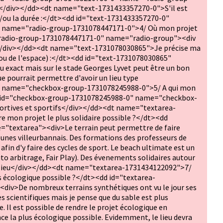
/div></dd><dt name="text-1731433357270-0">S'il est
et/ou la durée :</dt><dd id="text-1731433357270-0"
 name="radio-group-1731078447171-0">4/ Où mon projet
d="radio-group-1731078447171-0" name="radio-group"><div
/div></dd><dt name="text-1731078030865">Je précise ma
 ou de l'espace) :</dt><dd id="text-1731078030865"
u exact mais sur le stade Georges Lyvet peut être un bon
ue pourrait permettre d'avoir un lieu type
<dt name="checkbox-group-1731078245988-0">5/ A qui mon
dd id="checkbox-group-1731078245988-0" name="checkbox-
ortives et sportifs</div></dd><dt name="textarea-
mon projet le plus solidaire possible ?</dt><dd
"textarea"><div>Le terrain peut permettre de faire
eunes villeurbannais. Des formations des professeurs de
 afin d'y faire des cycles de sport. Le beach ultimate est un
uto arbitrage, Fair Play). Des évenements solidaires autour
le lieu</div></dd><dt name="textarea-1731434122092">7/
 écologique possible ?</dt><dd id="textarea-
iv>De nombreux terrains synthétiques ont vu le jour ses
es scientifiques mais je pense que du sable est plus
. Il est possible de rendre le projet écologique en
ce la plus écologique possible. Evidemment, le lieu devra