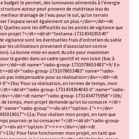
i le budget le permet, des luminaires alimentés à l'énergie
 structure autour peut provenir de matériaux issu du
meilleur drainage de l'eau pour le sol, qu'un terrain
iser l'espace serait également un plus.</div></dd><dt
elles sont les difficultés ou les points de vigilance que
de mon projet ?</dt><dd id="textarea-1731434195540"
vigilance sont les éventuelles frais d'entretien du sable
par les utilisateurs provenant d'association contre
ation). La bonne mise en avant du site pour maximiser
 pour le garder dans un cadre sportif et non loisir (bac à
</div></dd><dt name="radio-group-1731078653483">9/ En
</dt><dd id="radio-group-1731078653483" name="radio-
uis pas indispensable pour sa réalisation</div></dd><dt
0">10a/ Pour sa réalisation, en termes de temps, mon
 :</dt><dd id="radio-group-1731434364043-0" name="radio-
/div></dd><dt name="radio-group-1731434775958">10b/
s de temps, mon projet demande qu'on lui consacre :</dt>
8" name="radio-group"><div alt="option-1">⭐</div>
5019017">11a/ Pour réaliser mon projet, en tant que
mps pourrais-je lui consacrer ?</dt><dd id="radio-group-
p"><div alt="option-3">⭐⭐⭐</div></dd><dt
11b/ Pour faire fonctionner mon projet, en tant que