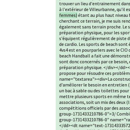
trouver un lieu d'entrainement dans
à l'extérieur de Villeurbanne, qu'il e
femmes)
étant au plus haut niveau 
cherchant ce terrain, je me suis re
également sans terrain proche. Le s
préparation physique, pour les spor
s'équipent régulièrement de piste de 
de cardio. Les sports de beach sont
4vs4 est en pourparlers avec le CIO 
beach Handball a fait une démonstra
sont donc concernés par ce besoin, q
préparation physique. </div></dd>
propose pour résoudre ces problèm
name="textarea"><div>La constructi
d'améliorer le besoin en entretien (
un bac à sable ou des toilettes pour 
mettre plusieurs sports en même tem
associations, soit un mix des deux (l
compétitions officiels par des ass
group-1731433210786-0">3/ Combien
group-1731433210786-0" name="ra
</dd><dt name="text-1731433357270-