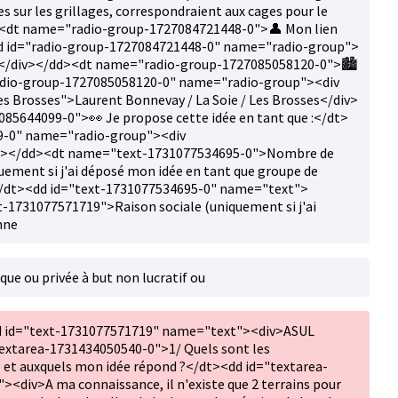
es sur les grillages, correspondraient aux cages pour le
d><dt name="radio-group-1727084721448-0">👤 Mon lien
dd id="radio-group-1727084721448-0" name="radio-group">
ille</div></dd><dt name="radio-group-1727085058120-0">🏙️
radio-group-1727085058120-0" name="radio-group"><div
es Brosses">Laurent Bonnevay / La Soie / Les Brosses</div>
5644099-0">👀 Je propose cette idée en tant que :</dt>
9-0" name="radio-group"><div
div></dd><dt name="text-1731077534695-0">Nombre de
uement si j'ai déposé mon idée en tant que groupe de
 :</dt><dd id="text-1731077534695-0" name="text">
1731077571719">Raison sociale (uniquement si j'ai
nne
que ou privée à but non lucratif ou
d id="text-1731077571719" name="text"><div>ASUL
tarea-1731434050540-0">1/ Quels sont les
é et auxquels mon idée répond ?</dt><dd id="textarea-
div>A ma connaissance, il n'existe que 2 terrains pour