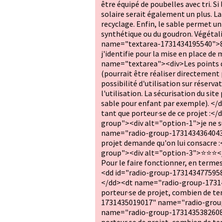
être équipé de poubelles avec tri. S
solaire serait également un plus. La
recyclage. Enfin, le sable permet un 
synthétique ou du goudron. Végétal
name="textarea-1731434195540">8/ Qu
j'identifie pour la mise en place 
name="textarea"><div>Les points de 
(pourrait être réaliser directement 
possibilité d'utilisation sur réserv
l'utilisation. La sécurisation du site
sable pour enfant par exemple). 
tant que porteur·se de ce projet :
group"><div alt="option-1">je ne s
name="radio-group-1731434364043-
projet demande qu'on lui consacre
group"><div alt="option-3">⭐⭐⭐<
Pour le faire fonctionner, en terme
<dd id="radio-group-173143477595
</dd><dt name="radio-group-173143
porteur·se de projet, combien de te
1731435019017" name="radio-grou
name="radio-group-1731435382608">