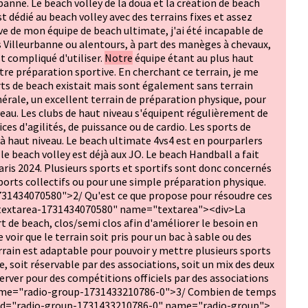
rbanne. Le beach volley de la doua et la création de beach
est dédié au beach volley avec des terrains fixes et assez
ive de mon équipe de beach ultimate, j'ai été incapable de
 Villeurbanne ou alentours, à part des manèges à chevaux,
st compliqué d'utiliser.
Notre
équipe étant au plus haut
re préparation sportive. En cherchant ce terrain, je me
ts de beach existait mais sont également sans terrain
nérale, un excellent terrain de préparation physique, pour
veau. Les clubs de haut niveau s'équipent régulièrement de
ices d'agilités, de puissance ou de cardio. Les sports de
 haut niveau. Le beach ultimate 4vs4 est en pourparlers
 le beach volley est déjà aux JO. Le beach Handball a fait
ris 2024. Plusieurs sports et sportifs sont donc concernés
sports collectifs ou pour une simple préparation physique.
1434070580">2/ Qu'est ce que propose pour résoudre ces
textarea-1731434070580" name="textarea"><div>La
t de beach, clos/semi clos afin d'améliorer le besoin en
voir que le terrain soit pris pour un bac à sable ou des
terrain est adaptable pour pouvoir y mettre plusieurs sports
, soit réservable par des associations, soit un mix des deux
éserver pour des compétitions officiels par des associations
name="radio-group-1731433210786-0">3/ Combien de temps
d id="radio-group-1731433210786-0" name="radio-group">