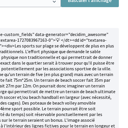
Basculer l’affichage
e-custom_fields" data-generator="decidim_awesome"
textarea-1727083967163-0">💡 </dt><dd id="textarea-
<div>Les sports sur plage se développent de plus en plus
raditionnels. L'effort physique que demande le sable
hysique non traditionnelle et qui permettrait de donner
 exact dans le quartier serait à trouver pour qu'il puisse être
potentiellement par les associations sportive de la ville.
pe qu'un terrain de five (en plus grand) mais avec un terrain
ate fait 75m*25m. Un terrain de beach soccer fait 35m par
ait 27m par 12m. On pourrait donc imaginer un terrain
rge qui permettrait de mettre un terrain de beach ultimate
ch soccer et/ou beach handball en largeur (avec nécessité,
des cages). Des poteaux de beach volley amovible
4ème sport possible. Le terrain pourrait être soit
rité du temps) soit réservable ponctuellement par les
 sur le terrain seraient un bonus. L'image associé
 l'intérieur des lignes fictives pour le terrain en longeur et