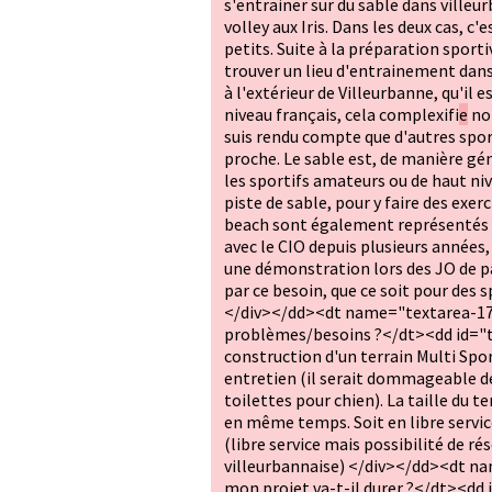
s'entrainer sur du sable dans villeu
volley aux Iris. Dans les deux cas, c'
petits. Suite à la préparation sport
trouver un lieu d'entrainement dans
à l'extérieur de Villeurbanne, qu'il e
niveau français, cela complexifi
e
not
suis rendu compte que d'autres spor
proche. Le sable est, de manière gé
les sportifs amateurs ou de haut ni
piste de sable, pour y faire des exerc
beach sont également représentés à
avec le CIO depuis plusieurs années,
une démonstration lors des JO de pa
par ce besoin, que ce soit pour des 
</div></dd><dt name="textarea-173
problèmes/besoins ?</dt><dd id="
construction d'un terrain Multi Spor
entretien (il serait dommageable de 
toilettes pour chien). La taille du 
en même temps. Soit en libre service
(libre service mais possibilité de r
villeurbannaise) </div></dd><dt 
mon projet va-t-il durer ?</dt><d