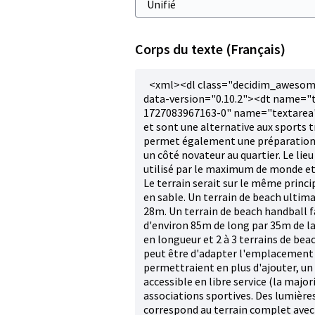
Corps du texte (Français)
<xml><dl class="decidim_awesom
data-version="0.10.2"><dt name="
1727083967163-0" name="textarea">
et sont une alternative aux sports t
permet également une préparation p
un côté novateur au quartier. Le lieu
utilisé par le maximum de monde et 
Le terrain serait sur le même princi
en sable. Un terrain de beach ultim
28m. Un terrain de beach handball f
d'environ 85m de long par 35m de la
en longueur et 2 à 3 terrains de bea
peut être d'adapter l'emplacement 
permettraient en plus d'ajouter, un 
accessible en libre service (la majo
associations sportives. Des lumières
correspond au terrain complet avec à