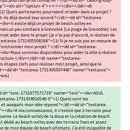
mps pourrais-je lui consacrer ?</dt><dd id="radio-group-
p"><div alt="option-4">⭐⭐⭐⭐</div></dd><dt
 Quels partenaires pourraient m'aider dans ce projet ?
nt-ils déjà donné leur accord ?</dt><dd id="textarea-
v>Il existe déjà un projet de beach volley en
errain un peu similaire à Grenoble (La plage de Grenoble). Les
ait aider dans le projet (je n'ai pas d'accord, ni réaliser de
tarea-1731435508168">13/ Si je ne suis pas en mesure de
e fonctionner mon projet ? </dt><dd id="textarea-
iv>Nous sommes disponibles pour aider la ville à réaliser
structure.</div></dd><dt name="textarea-
 étapes clefs pour réaliser mon projet, ainsi que le
/dt><dd id="textarea-1731435507440" name="textarea">
mois)
dd id="text-1731077571719" name="text"><div>ASUL
tarea-1731434050540-0">1/ Quels sont les
é et auxquels mon idée répond ?</dt><dd id="textarea-
div>A ma connaissance, il n'existe que 2 terrains pour
rbanne. Le beach volley de la doua et la création de beach
est dédié au beach volley avec des terrains fixes et assez
ive de mon équipe de beach ultimate, j'ai été incapable de