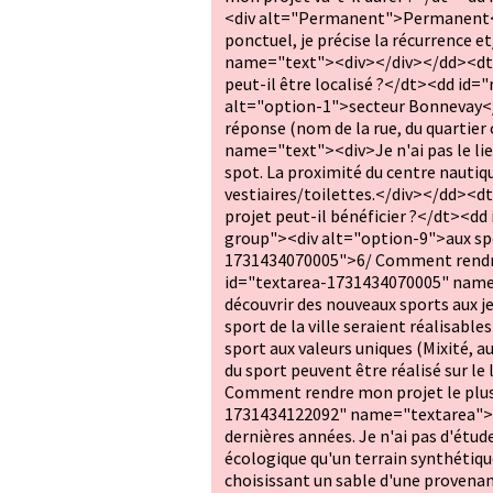
<div alt="Permanent">Permanent<
ponctuel, je précise la récurrence 
name="text"><div></div></dd><dt
peut-il être localisé ?</dt><dd i
alt="option-1">secteur Bonnevay<
réponse (nom de la rue, du quartier
name="text"><div>Je n'ai pas le lie
spot. La proximité du centre nautiq
vestiaires/toilettes.</div></dd>
projet peut-il bénéficier ?</dt><
group"><div alt="option-9">aux sp
1731434070005">6/ Comment rendre 
id="textarea-1731434070005" name=
découvrir des nouveaux sports aux j
sport de la ville seraient réalisables
sport aux valeurs uniques (Mixité, a
du sport peuvent être réalisé sur 
Comment rendre mon projet le plus
1731434122092" name="textarea"><d
dernières années. Je n'ai pas d'étud
écologique qu'un terrain synthétique
choisissant un sable d'une provenan