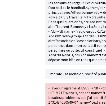
les terrains en largeur. Les ouvertur
football et le handball.</div></d
principal avec Villeurbanne</dt><
<div alt="J'y travaille">J'y trava
Dans quel quartier ?</dt><dd id="
alt="Laurent Bonnevay / La Soie / L
</dd><dt name="radio-group-172708
<dd id="radio-group-172708564409
alt="association">association</
personnes dans mon collectif (uniq
personnes ou collectif constitué)
<div>90</div></dd><dt name="text-
déposé mon idée en tant que perso
morale - association, société publi
-
avec un agrément ESUS):</dt><d
ULTIMATE</div></dd><dt name="tex
besoins/problèmes que j'ai identifi
1731434050540-0" name="textarea"><