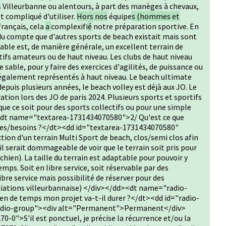
 Villeurbanne ou alentours, à part des manèges à chevaux,
st compliqué d'utiliser.
Hors nos
équipe
s (hommes et
français, cela
a
complexifi
é
notre préparation sportive. En
ndu compte que d'autres sports de beach existait mais sont
able est, de manière générale, un excellent terrain de
tifs amateurs ou de haut niveau. Les clubs de haut niveau
sable, pour y faire des exercices d'agilités, de puissance ou
 également représentés à haut niveau. Le beach ultimate
depuis plusieurs années, le beach volley est déjà aux JO. Le
tion lors des JO de paris 2024. Plusieurs sports et sportifs
ue ce soit pour des sports collectifs ou pour une simple
<dt name="textarea-1731434070580">2/ Qu'est ce que
es/besoins ?</dt><dd id="textarea-1731434070580"
on d'un terrain Multi Sport de beach, clos/semi clos afin
il serait dommageable de voir que le terrain soit pris pour
chien). La taille du terrain est adaptable pour pouvoir y
ps. Soit en libre service, soit réservable par des
ibre service mais possibilité de réserver pour des
ociations villeurbannaise) </div></dd><dt name="radio-
 de temps mon projet va-t-il durer ?</dt><dd id="radio-
dio-group"><div alt="Permanent">Permanent</div>
0">S'il est ponctuel, je précise la récurrence et/ou la