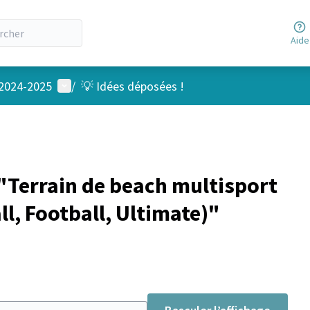
Aide
Menu utilisateur
 2024-2025
/
💡 Idées déposées !
Terrain de beach multisport
l, Football, Ultimate)"