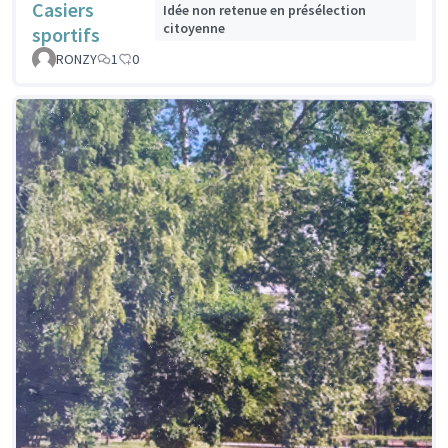
Casiers
Idée non retenue en présélection
citoyenne
sportifs
RONZY
1
0