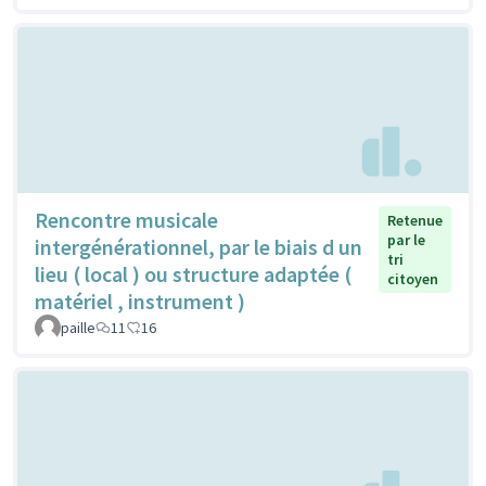
Rencontre musicale
Retenue
par le
intergénérationnel, par le biais d un
tri
lieu ( local ) ou structure adaptée (
citoyen
matériel , instrument )
paille
11
16