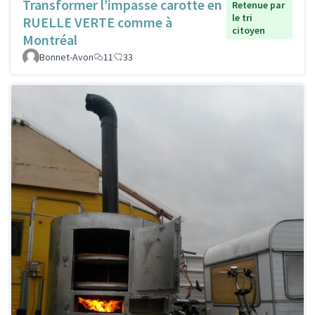
Transformer l’impasse carotte en
Retenue par
le tri
RUELLE VERTE comme à
citoyen
Montréal
Bonnet-Avon
11
33