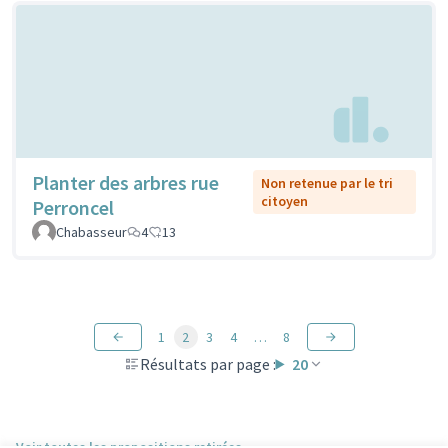
Planter des arbres rue
Non retenue par le tri
citoyen
Perroncel
Chabasseur
4
13
1
2
3
4
…
8
Résultats par page :
20
Voir toutes les propositions retirées