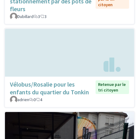
stationnement par des pots de
citoyen
fleurs
Dubillard
3
3
Vélobus/Rosalie pour les
Retenue par le
tri citoyen
enfants du quartier du Tonkin
adrien
0
4