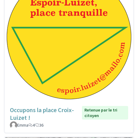
Occupons la place Croix-
Retenue par le tri
citoyen
Luizet !
Emma
4
36