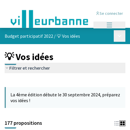
Se connecter
Menu princi
Menu p
Budget participatif 2022
/
💡 Vos idées
💡 Vos idées
Filtrer et rechercher
Passer la carte
Leaflet
|
©
OpenStreetMap
contributors
L'élément suivant est une carte qui présente les éléments de cet
+
La 4ème édition débute le 30 septembre 2024, préparez
−
vos idées !
177 propositions