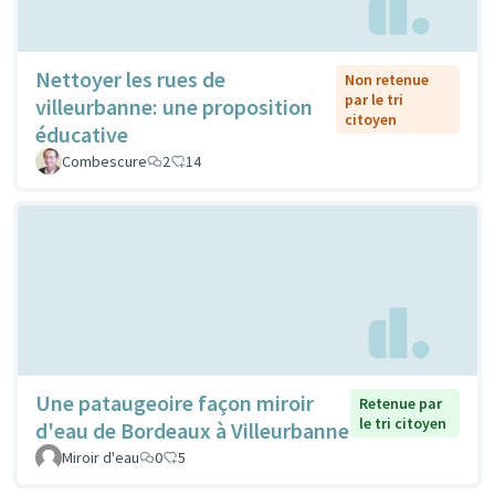
Nettoyer les rues de
Non retenue
par le tri
villeurbanne: une proposition
citoyen
éducative
Combescure
2
14
Une pataugeoire façon miroir
Retenue par
le tri citoyen
d'eau de Bordeaux à Villeurbanne
Miroir d'eau
0
5