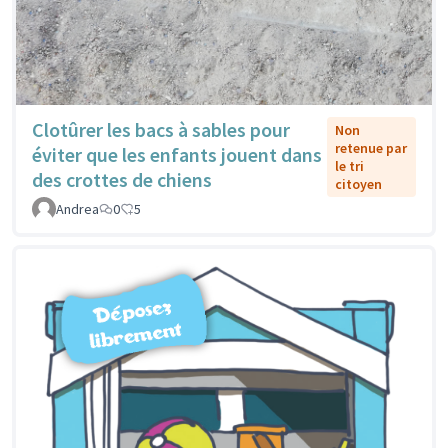
Clotûrer les bacs à sables pour
Non
retenue par
éviter que les enfants jouent dans
le tri
des crottes de chiens
citoyen
Andrea
0
5