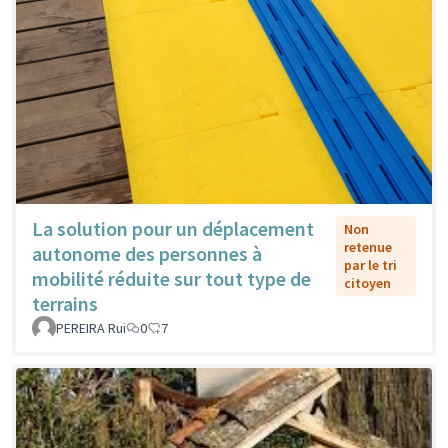
La solution pour un déplacement
Non
retenue
autonome des personnes à
par le tri
mobilité réduite sur tout type de
citoyen
terrains
PEREIRA Rui
0
7