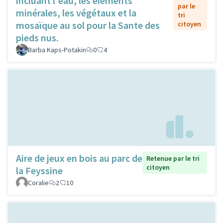
incluant l'eau, les éléments
par le
minérales, les végétaux et la
tri
mosaïque au sol pour la Sante des
citoyen
pieds nus.
Barba Kaps-Potakin
0
4
Aire de jeux en bois au parc de
Retenue par le tri
citoyen
la Feyssine
Coralie
2
10