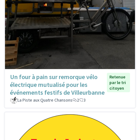
Un four à pain sur remorque vélo
Retenue
par le tri
électrique mutualisé pour les
citoyen
événements festifs de Villeurbanne
La Piste aux Quatre Chansons
2
3