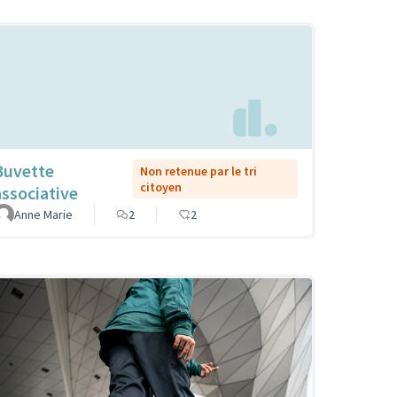
Buvette
Non retenue par le tri
citoyen
associative
Anne Marie
2
2