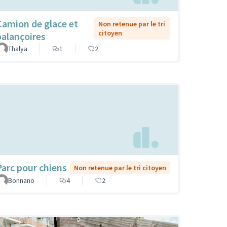
Camion de glace et
Non retenue par le tri
citoyen
balançoires
Thalya
1
2
Parc pour chiens
Non retenue par le tri citoyen
Bonnano
4
2