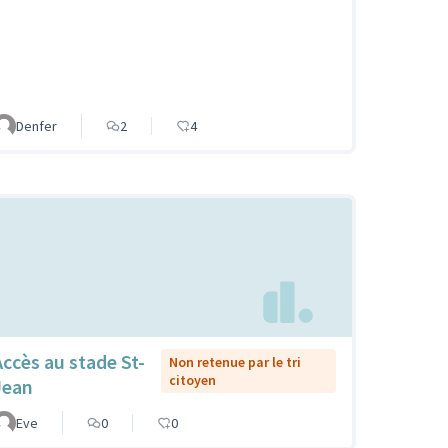
Denfer
2
4
Accès au stade St-
Non retenue par le tri
citoyen
Jean
Eve
0
0