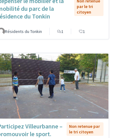
Repenser le mobilier et la
Non retenue
par le tri
mobilité du parc de la
citoyen
résidence du Tonkin
Résidents du Tonkin
1
1
Participez Villeurbanne –
Non retenue par
le tri citoyen
promouvoir le sport.