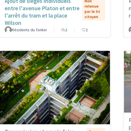
Ajout de sièges individuels
Non
retenue
entre l'avenue Platon et entre
par le tri
l'arrêt du tram et la place
citoyen
Wilson
Résidents du Tonkin
2
2