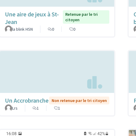
Une aire de jeux à St-
Retenue par le tri
citoyen
Jean
la blink HSN
0
0
Un Accrobranche
Non retenue par le tri citoyen
Lrs
1
1