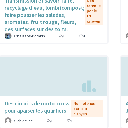
Transmission et savoir-faire,
Non
retenue
recyclage d'eau, lombricompost;
par le
faire pousser les salades,
tri
aromates, fruit rouge, fleurs,
citoyen
des surfaces sur des toits.
Barba Kaps-Potakin
1
4
Des circuits de moto-cross
Non retenue
par le tri
pour apaiser les quartiers
citoyen
Sallah Amine
1
1