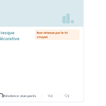
Fresque
Non retenue par le tri
citoyen
décorative
Résidence Jean-jaurès
1
1