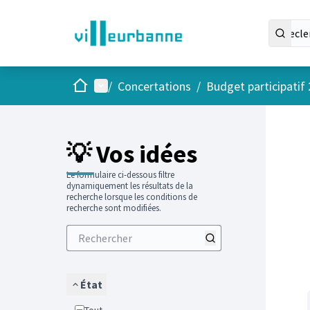
Accueil
Menu principal
/
Concertations
/
Budget participatif
Passer
L'élément
+
−
💡 Vos idées
Le formulaire ci-dessous filtre
dynamiquement les résultats de la
recherche lorsque les conditions de
recherche sont modifiées.
État