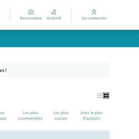
Rencontres
Activité
Se connecter
Leaflet
|
©
OpenStreetMap
contributors
e des points de carte. L'élément peut être utilisé avec un lecteur
es !
lus
Les plus
Les plus
Avec le plus
nues
commentées
suivies
d'auteurs