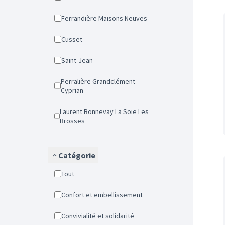
Ferrandière Maisons Neuves
Cusset
Saint-Jean
Perralière Grandclément
Cyprian
Laurent Bonnevay La Soie Les
Brosses
Catégorie
Tout
Confort et embellissement
Convivialité et solidarité