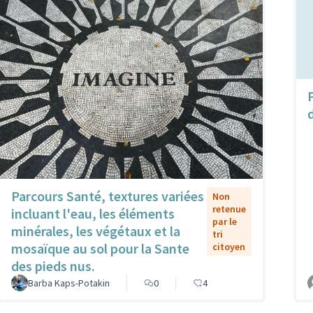
Parcours Santé, textures variées
Non
retenue
incluant l'eau, les éléments
par le
minérales, les végétaux et la
tri
mosaïque au sol pour la Sante
citoyen
des pieds nus.
Barba Kaps-Potakin
0
4