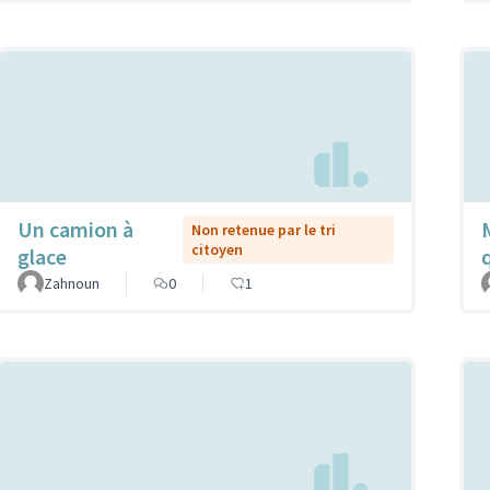
Un camion à
Non retenue par le tri
citoyen
glace
Zahnoun
0
1