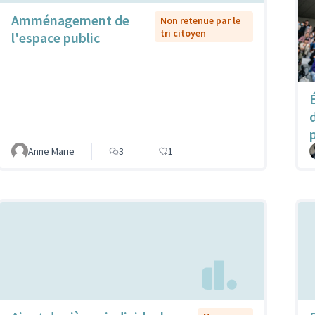
Amménagement de
Non retenue par le
tri citoyen
l'espace public
p
Anne Marie
3
1