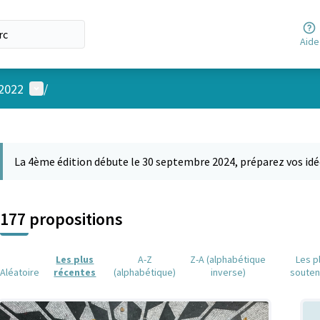
Aide
Menu utilisateur
 2022
/
 la carte
 suivant est une carte qui présente les éléments de cette page comm
La 4ème édition débute le 30 septembre 2024, préparez vos idé
177 propositions
Les plus
A-Z
Z-A (alphabétique
Les p
Aléatoire
récentes
(alphabétique)
inverse)
soute