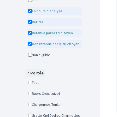
Tout
En cours d’analyse
Retirée
Retenue par le tri citoyen
Non retenue par le tri citoyen
Non éligible
Portée
Tout
Buers Croix-Luizet
Charpennes Tonkin
Gratte-Ciel Dedieu Charmettes