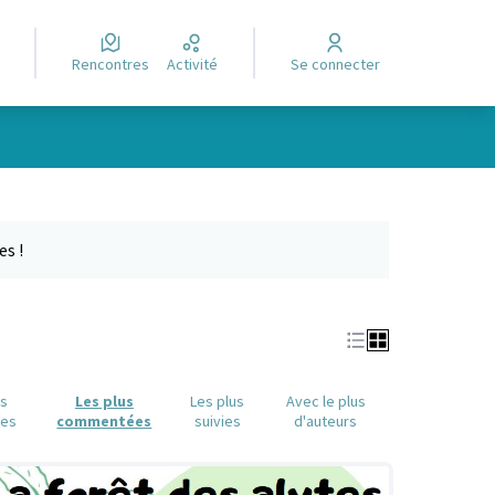
Rencontres
Activité
Se connecter
Leaflet
|
©
OpenStreetMap
contributors
e des points de carte. L'élément peut être utilisé avec un lecteur
es !
us
Les plus
Les plus
Avec le plus
ues
commentées
suivies
d'auteurs