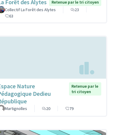
La Forêt des Alytes
Retenue par le tri citoyen
Collectif La Forêt des Alytes
23
63
Espace Nature
Retenue par le
tri citoyen
Pédagogique Dedieu
République
Martignolles
20
79