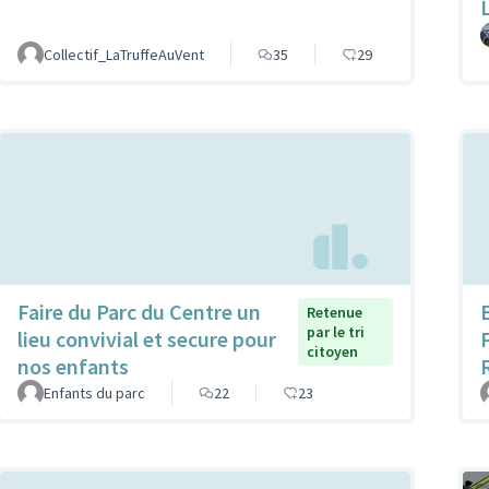
Collectif_LaTruffeAuVent
35
29
Faire du Parc du Centre un
Retenue
par le tri
lieu convivial et secure pour
citoyen
nos enfants
Enfants du parc
22
23