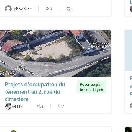
Febpecker
9
9
Projets d'occupation du
Retenue par
le tri citoyen
tènement au 2, rue du
cimetière
Kessy
8
7