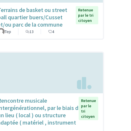
Terrains de basket ou street
Retenue
par le tri
ball quartier buers/Cusset
citoyen
et/ou parc de la commune
Tep
13
4
Rencontre musicale
Retenue
par le
intergénérationnel, par le biais d
tri
n lieu ( local ) ou structure
citoyen
adaptée ( matériel , instrument