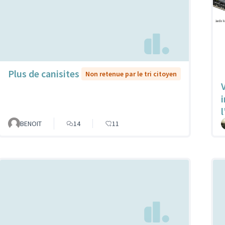
Plus de canisites
Non retenue par le tri citoyen
V
l
BENOIT
14
11