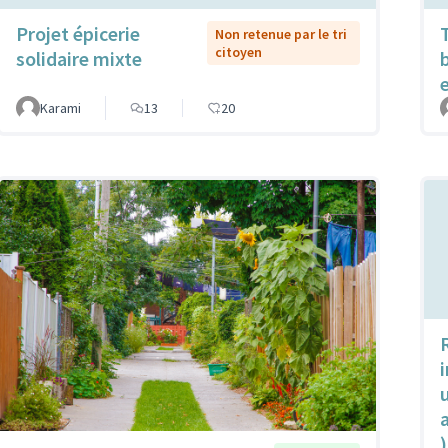
Projet épicerie
Non retenue par le tri
citoyen
solidaire mixte
Karami
13
20
u
)