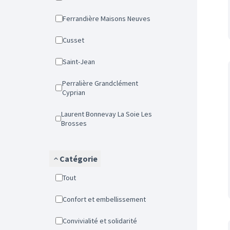
Ferrandière Maisons Neuves
Cusset
Saint-Jean
Perralière Grandclément
Cyprian
Laurent Bonnevay La Soie Les
Brosses
Catégorie
Tout
Confort et embellissement
Convivialité et solidarité