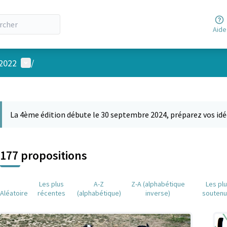
Aide
Menu utilisateur
 2022
/
 la carte
 suivant est une carte qui présente les éléments de cette page comm
La 4ème édition débute le 30 septembre 2024, préparez vos idé
177 propositions
Les plus
A-Z
Z-A (alphabétique
Les pl
Aléatoire
récentes
(alphabétique)
inverse)
souten