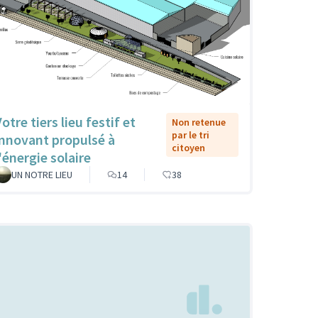
otre tiers lieu festif et
Non retenue
par le tri
innovant propulsé à
citoyen
'énergie solaire
UN NOTRE LIEU
14
38