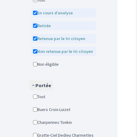
Tout
En cours d’analyse
Retirée
Retenue par le tri citoyen
Non retenue par le tri citoyen
Non éligible
Portée
Tout
Buers Croix-Luizet
Charpennes Tonkin
Gratte-Ciel Dedieu Charmettes