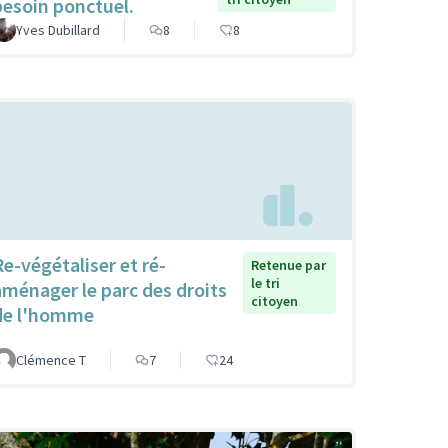
besoin ponctuel.
Yves Dubillard
8
8
Re-végétaliser et ré-
Retenue par
le tri
aménager le parc des droits
citoyen
de l'homme
Clémence T
7
24