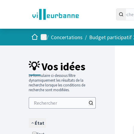
Accueil
Menu principal
/
Concertations
/
Budget participatif
Passer
L'élément
+
−
💡 Vos idées
Le formulaire ci-dessous filtre
dynamiquement les résultats de la
recherche lorsque les conditions de
recherche sont modifiées.
État