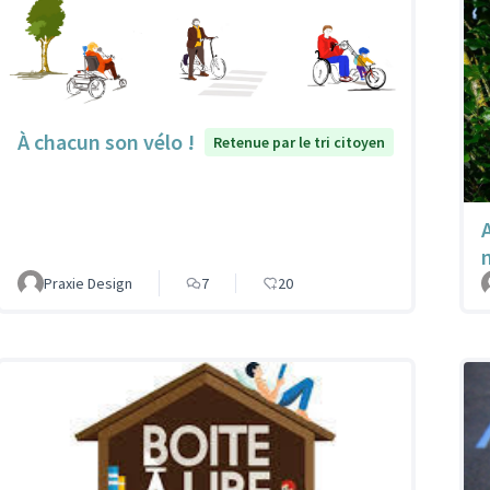
À chacun son vélo !
Retenue par le tri citoyen
A
Praxie Design
7
20