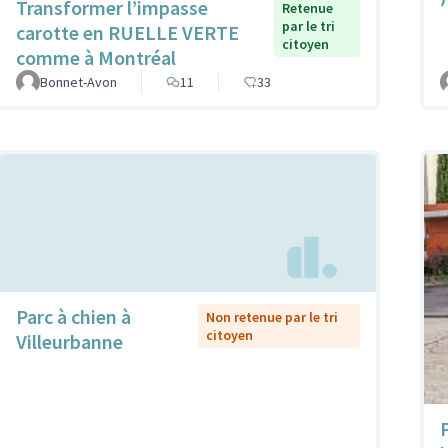
Transformer l’impasse
Retenue
par le tri
carotte en RUELLE VERTE
citoyen
comme à Montréal
Bonnet-Avon
11
33
Parc à chien à
Non retenue par le tri
citoyen
Villeurbanne