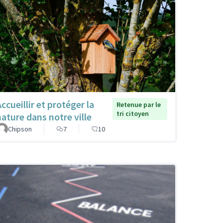
ccueillir et protéger la
Retenue par le
tri citoyen
nature dans notre ville
Chipson
7
10