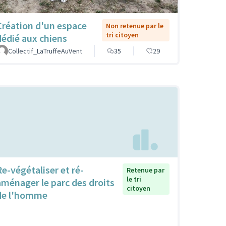
Création d'un espace
Non retenue par le
tri citoyen
dédié aux chiens
Collectif_LaTruffeAuVent
35
29
Re-végétaliser et ré-
Retenue par
le tri
aménager le parc des droits
citoyen
de l'homme