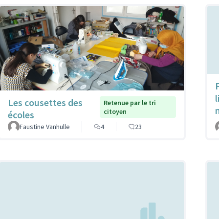
Les cousettes des
Retenue par le tri
citoyen
écoles
Faustine Vanhulle
4
23