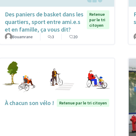
Des paniers de basket dans les
Retenue
par le tri
quartiers, sport entre ami.e.s
citoyen
et en famille, ça vous dit?
Bouamrane
3
20
À chacun son vélo !
Retenue par le tri citoyen