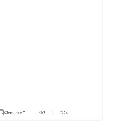
Clémence T
7
24