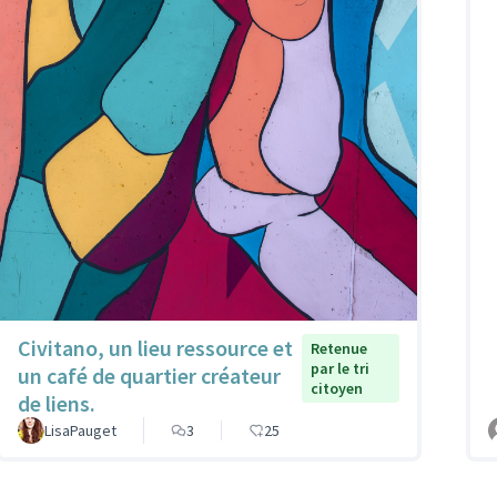
Civitano, un lieu ressource et
Retenue
par le tri
un café de quartier créateur
citoyen
de liens.
LisaPauget
3
25