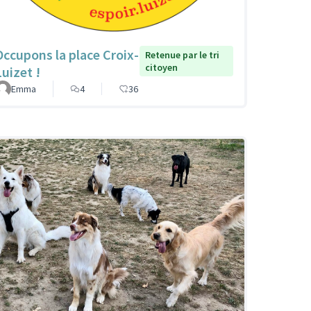
Occupons la place Croix-
Retenue par le tri
citoyen
Luizet !
Emma
4
36