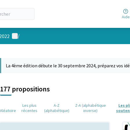
Aide
Menu utilisateur
 2022
/
 la carte
 suivant est une carte qui présente les éléments de cette page comm
La 4ème édition débute le 30 septembre 2024, préparez vos idé
177 propositions
Les plus
A-Z
Z-A (alphabétique
Les p
Aléatoire
récentes
(alphabétique)
inverse)
souten