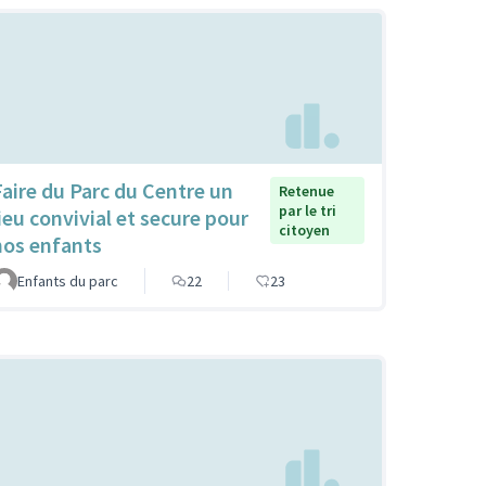
Faire du Parc du Centre un
Retenue
par le tri
lieu convivial et secure pour
citoyen
nos enfants
Enfants du parc
22
23