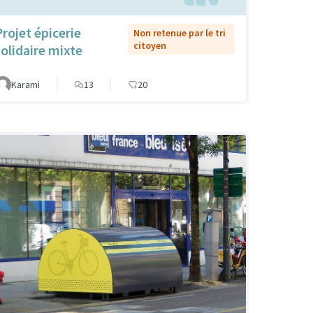
Projet épicerie
Non retenue par le tri
citoyen
solidaire mixte
Karami
13
20