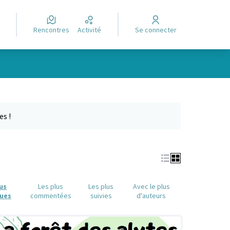
Rencontres
Activité
Se connecter
Leaflet
|
©
OpenStreetMap
contributors
e des points de carte. L'élément peut être utilisé avec un lecteur
es !
lus
Les plus
Les plus
Avec le plus
ues
commentées
suivies
d'auteurs