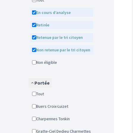
Tout
En cours d’analyse
Retirée
Retenue par le tri citoyen
Non retenue par le tri citoyen
Non éligible
Portée
Tout
Buers Croix-Luizet
Charpennes Tonkin
Gratte-Ciel Dedieu Charmettes