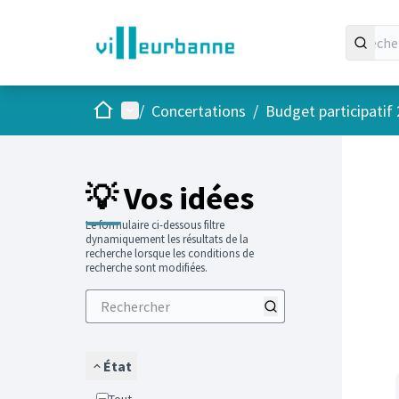
Accueil
Menu principal
/
Concertations
/
Budget participatif
Passer
L'élément
+
−
💡 Vos idées
Le formulaire ci-dessous filtre
dynamiquement les résultats de la
recherche lorsque les conditions de
recherche sont modifiées.
État