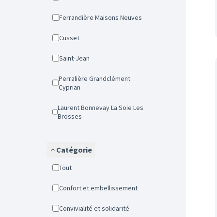
Ferrandière Maisons Neuves
Cusset
Saint-Jean
Perralière Grandclément
Cyprian
Laurent Bonnevay La Soie Les
Brosses
Catégorie
Tout
Confort et embellissement
Convivialité et solidarité