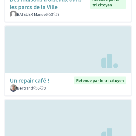
tri citoyen
les parcs de la Ville
BATELIER Manuel
3
8
Un repair café !
Retenue par le tri citoyen
Bertrand
6
9