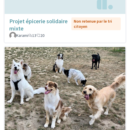
Projet épicerie solidaire
Non retenue par le tri
citoyen
mixte
Karami
13
20