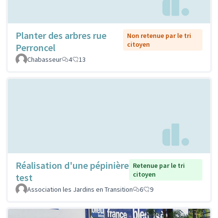
Planter des arbres rue
Non retenue par le tri
citoyen
Perroncel
Chabasseur
4
13
Réalisation d'une pépinière
Retenue par le tri
citoyen
test
Association les Jardins en Transition
6
9