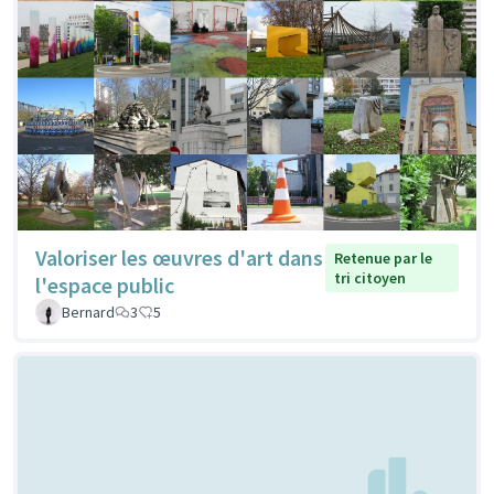
Valoriser les œuvres d'art dans
Retenue par le
tri citoyen
l'espace public
Bernard
3
5