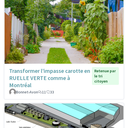
Transformer l’impasse carotte en
Retenue par
le tri
RUELLE VERTE comme à
citoyen
Montréal
Bonnet-Avon
11
33