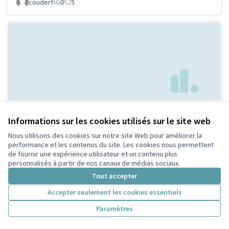
coudert
0
5
Parc à chien à
Non retenue par le tri
Informations sur les cookies utilisés sur le site web
citoyen
Villeurbanne
Nous utilisons des cookies sur notre site Web pour améliorer la
Febpecker
9
9
performance et les contenus du site. Les cookies nous permettent
de fournir une expérience utilisateur et un contenu plus
personnalisés à partir de nos canaux de médias sociaux.
Tout accepter
Accepter seulement les cookies essentiels
Paramètres