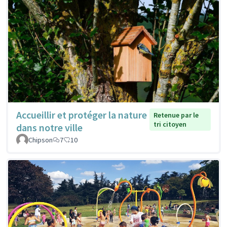
Accueillir et protéger la nature
Retenue par le
tri citoyen
dans notre ville
Chipson
7
10