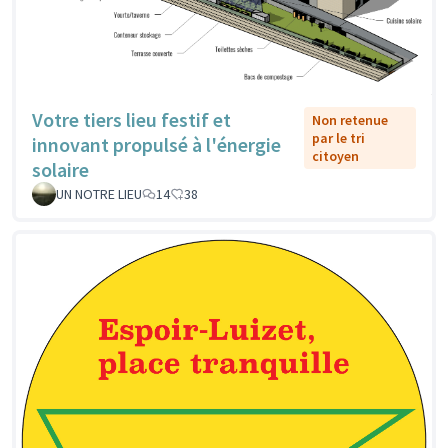
Votre tiers lieu festif et
Non retenue
par le tri
innovant propulsé à l'énergie
citoyen
solaire
UN NOTRE LIEU
14
38