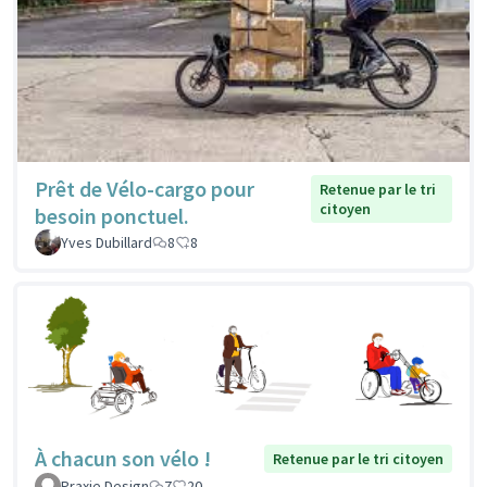
Prêt de Vélo-cargo pour
Retenue par le tri
citoyen
besoin ponctuel.
Yves Dubillard
8
8
À chacun son vélo !
Retenue par le tri citoyen
Praxie Design
7
20