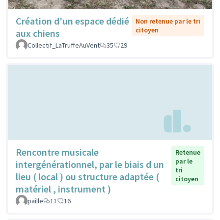
Création d'un espace dédié
Non retenue par le tri
citoyen
aux chiens
Collectif_LaTruffeAuVent
35
29
Rencontre musicale
Retenue
par le
intergénérationnel, par le biais d un
tri
lieu ( local ) ou structure adaptée (
citoyen
matériel , instrument )
paille
11
16