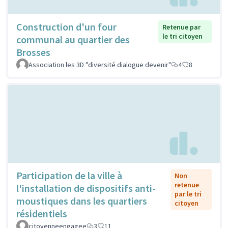
Construction d'un four
Retenue par
le tri citoyen
communal au quartier des
Brosses
Association les 3D "diversité dialogue devenir"
4
8
Participation de la ville à
Non
retenue
l'installation de dispositifs anti-
par le tri
moustiques dans les quartiers
citoyen
résidentiels
citoyenneengagee
3
11