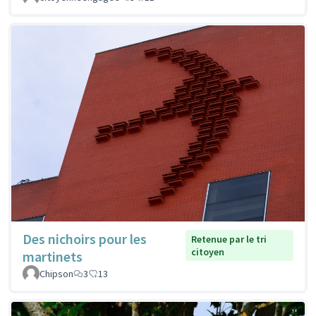
Des nichoirs pour les
Retenue par le tri
citoyen
martinets
Chipson
3
13