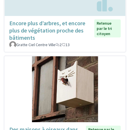
Encore plus d’arbres, et encore
Retenue
par le tri
plus de végétation proche des
citoyen
bâtiments
Gratte Ciel Centre Ville
2
13
Des maisons à oiseaux dans
Retenue par le