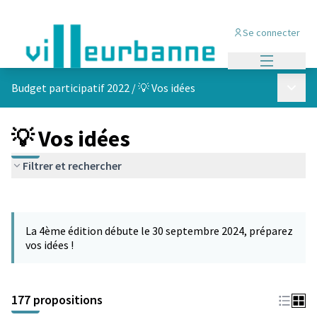
Se connecter
Menu princi
Menu p
Budget participatif 2022
/
💡 Vos idées
💡 Vos idées
Filtrer et rechercher
Passer la carte
Leaflet
|
©
OpenStreetMap
contributors
L'élément suivant est une carte qui présente les éléments de cet
+
La 4ème édition débute le 30 septembre 2024, préparez
−
vos idées !
177 propositions