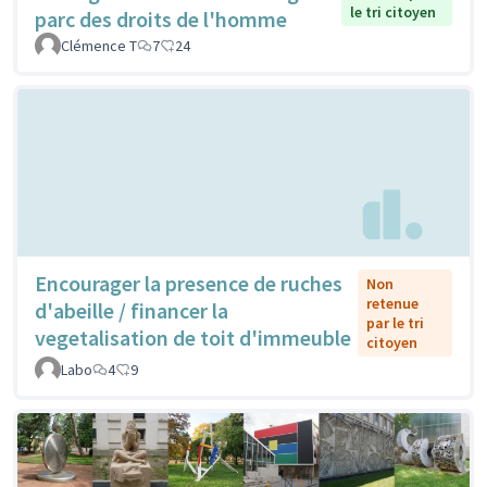
le tri citoyen
parc des droits de l'homme
Clémence T
7
24
Encourager la presence de ruches
Non
retenue
d'abeille / financer la
par le tri
vegetalisation de toit d'immeuble
citoyen
Labo
4
9