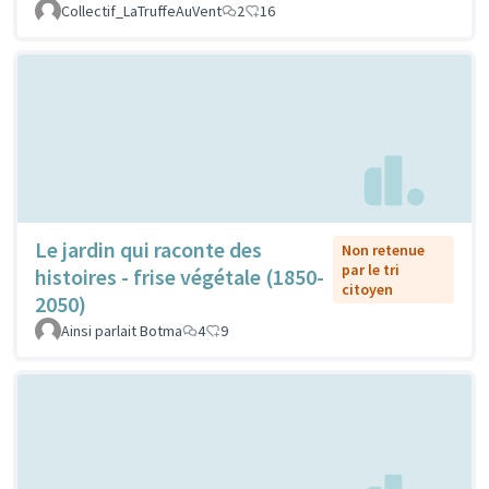
Collectif_LaTruffeAuVent
2
16
Le jardin qui raconte des
Non retenue
par le tri
histoires - frise végétale (1850-
citoyen
2050)
Ainsi parlait Botma
4
9