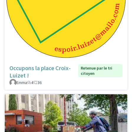
Occupons la place Croix-
Retenue par le tri
citoyen
Luizet !
Emma
4
36