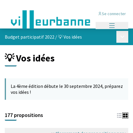
Se connecter
Menu princi
Menu p
Budget participatif 2022
/
💡 Vos idées
💡 Vos idées
Passer la carte
Leaflet
|
©
OpenStreetMap
contributors
L'élément suivant est une carte qui présente les éléments de cet
+
La 4ème édition débute le 30 septembre 2024, préparez
−
vos idées !
177 propositions