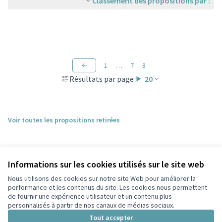
Classement des propositions par :
1
…
7
8
Résultats par page :
20
Voir toutes les propositions retirées
Informations sur les cookies utilisés sur le site web
Nous utilisons des cookies sur notre site Web pour améliorer la
performance et les contenus du site. Les cookies nous permettent
de fournir une expérience utilisateur et un contenu plus
personnalisés à partir de nos canaux de médias sociaux.
Conditions d'utilisation
Paramètres des cookies
Tout accepter