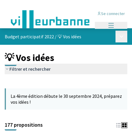
Se connecter
Menu princi
Menu p
Budget participatif 2022
/
💡 Vos idées
💡 Vos idées
Filtrer et rechercher
Passer la carte
Leaflet
|
©
OpenStreetMap
contributors
L'élément suivant est une carte qui présente les éléments de cet
+
La 4ème édition débute le 30 septembre 2024, préparez
−
vos idées !
177 propositions