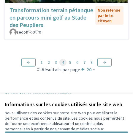
Transformation terrain pétanque
Non retenue
par le tri
en parcours mini golf au Stade
citoyen
des Peupliers
sedoff
0
0
1
2
3
4
5
6
7
8
Résultats par page :
20
Voir toutes les propositions retirées
Informations sur les cookies utilisés sur le site web
Nous utilisons des cookies sur notre site Web pour améliorer la
Conditions d'utilisation
performance et les contenus du site. Les cookies nous permettent
Paramètres des cookies
de fournir une expérience utilisateur et un contenu plus
Participez Villeurbanne sur X
Participez Villeurbanne sur Facebook
Participez Villeurbanne sur Instagram
Participez Villeurbanne sur YouTube
personnalisés à partir de nos canaux de médias sociaux.