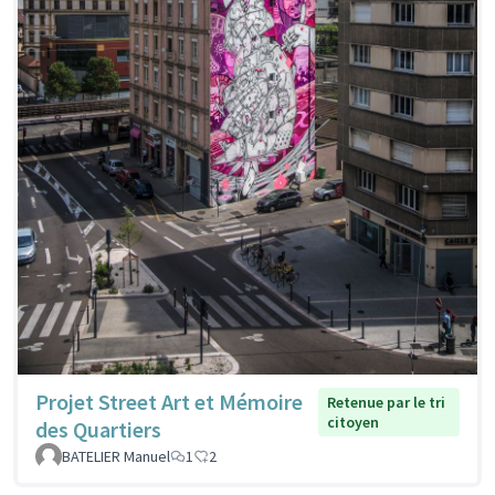
Projet Street Art et Mémoire
Retenue par le tri
citoyen
des Quartiers
BATELIER Manuel
1
2