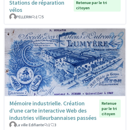
Stations de réparation
Retenue par le tri
citoyen
vélos
PELLERIN
1
5
Mémoire industrielle. Création
Retenue
par le tri
d’une carte interactive Web des
citoyen
industries villeurbannaises passées
La ville Edifiante
1
3