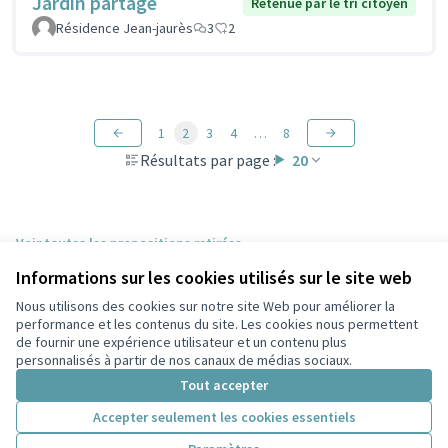
Jardin partagé
Retenue par le tri citoyen
Résidence Jean-jaurès
3
2
1
2
3
4
…
8
Résultats par page :
20
Voir toutes les propositions retirées
Informations sur les cookies utilisés sur le site web
Nous utilisons des cookies sur notre site Web pour améliorer la
Conditions d'utilisation
performance et les contenus du site. Les cookies nous permettent
Paramètres des cookies
de fournir une expérience utilisateur et un contenu plus
Participez Villeurbanne sur X
Participez Villeurbanne sur Facebook
Participez Villeurbanne sur Instagram
Participez Villeurbanne sur YouTube
personnalisés à partir de nos canaux de médias sociaux.
(Lien externe)
(Lien externe)
(Lien externe)
(Lien externe)
Tout accepter
Accepter seulement les cookies essentiels
Licence Cre
(Lien extern