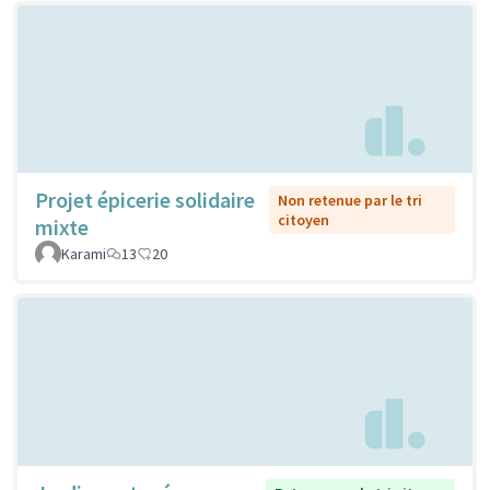
Projet épicerie solidaire
Non retenue par le tri
citoyen
mixte
Karami
13
20