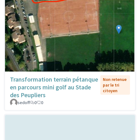
Transformation terrain pétanque
Non retenue
par le tri
en parcours mini golf au Stade
citoyen
des Peupliers
sedoff
0
0