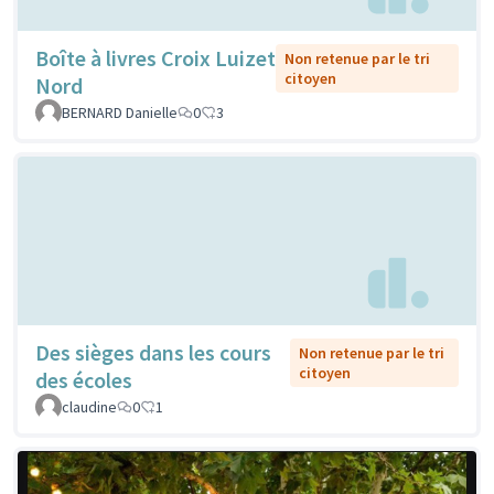
Boîte à livres Croix Luizet
Non retenue par le tri
citoyen
Nord
BERNARD Danielle
0
3
Des sièges dans les cours
Non retenue par le tri
citoyen
des écoles
claudine
0
1