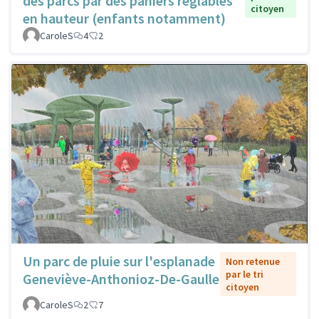
des parcs par des paniers réglables
citoyen
en hauteur (enfants notamment)
CaroleS
4
2
Un parc de pluie sur l'esplanade
Non retenue
par le tri
Geneviève-Anthonioz-De-Gaulle
citoyen
CaroleS
2
7