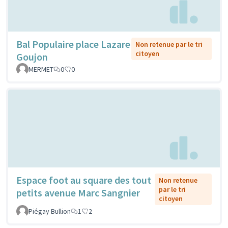
Bal Populaire place Lazare
Non retenue par le tri
citoyen
Goujon
MERMET
0
0
Espace foot au square des tout
Non retenue
par le tri
petits avenue Marc Sangnier
citoyen
Piégay Bullion
1
2