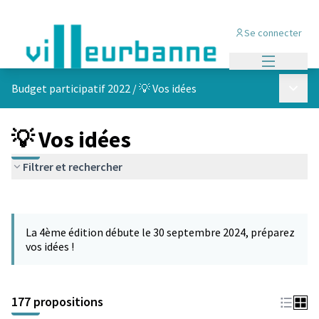
Se connecter
Menu princi
Menu p
Budget participatif 2022
/
💡 Vos idées
💡 Vos idées
Filtrer et rechercher
Passer la carte
Leaflet
|
©
OpenStreetMap
contributors
L'élément suivant est une carte qui présente les éléments de cet
+
La 4ème édition débute le 30 septembre 2024, préparez
−
vos idées !
177 propositions