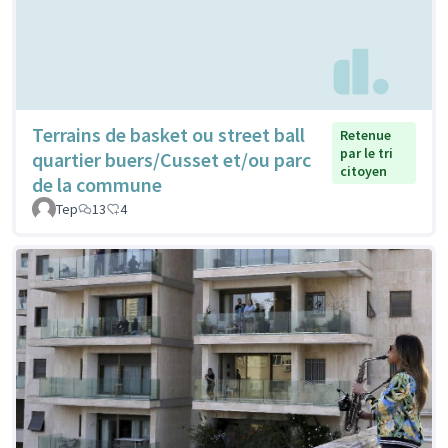
Terrains de basket ou street ball
Retenue
par le tri
quartier buers/Cusset et/ou parc
citoyen
de la commune
Tep
13
4