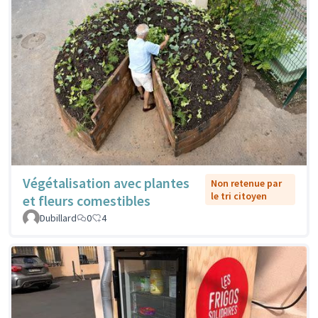
Végétalisation avec plantes
Non retenue par
le tri citoyen
et fleurs comestibles
Dubillard
0
4