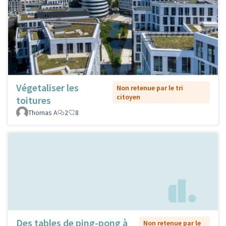
Végetaliser les
Non retenue par le tri
citoyen
toitures
Thomas A
2
8
Des tables de ping-pong à
Non retenue par le