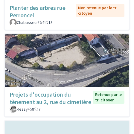
Planter des arbres rue
Non retenue par le tri
citoyen
Perroncel
Chabasseur
4
13
Projets d'occupation du
Retenue par le
tri citoyen
tènement au 2, rue du cimetière
Kessy
8
7