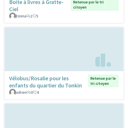
Boite à livres à Gratte-
Retenue par le tri
citoyen
Ciel
Emma
2
5
Vélobus/Rosalie pour les
Retenue par le
tri citoyen
enfants du quartier du Tonkin
adrien
0
4