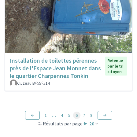
Installation de toilettes pérennes
Retenue
par le tri
près de l'Espace Jean Monnet dans
citoyen
le quartier Charpennes Tonkin
Cluzeau B
5
14
1
…
4
5
6
7
8
Résultats par page :
20