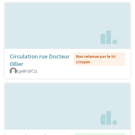
Circulation rue Docteur
Non retenue par le tri
citoyen
Ollier
Cyril
0
1