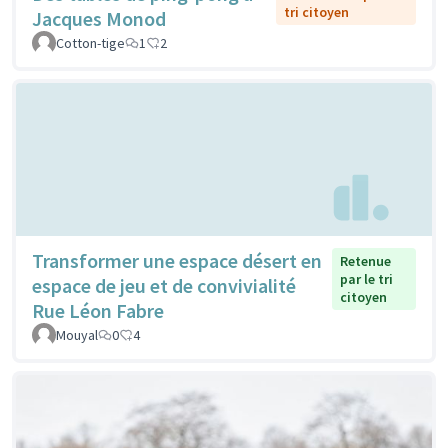
tri citoyen
Jacques Monod
Cotton-tige
1
2
Transformer une espace désert en
Retenue
par le tri
espace de jeu et de convivialité
citoyen
Rue Léon Fabre
Mouyal
0
4