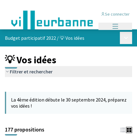
Se connecter
Menu princi
Menu p
Budget participatif 2022
/
💡 Vos idées
💡 Vos idées
Filtrer et rechercher
Passer la carte
Leaflet
|
©
OpenStreetMap
contributors
L'élément suivant est une carte qui présente les éléments de cet
+
La 4ème édition débute le 30 septembre 2024, préparez
−
vos idées !
177 propositions